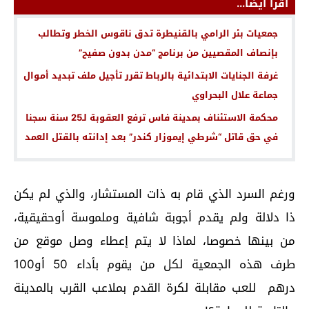
اقرأ أيضا...
جمعيات بئر الرامي بالقنيطرة تدق ناقوس الخطر وتطالب
بإنصاف المقصيين من برنامج “مدن بدون صفيح”
غرفة الجنايات الابتدائية بالرباط تقرر تأجيل ملف تبديد أموال
جماعة علال البحراوي
محكمة الاستئناف بمدينة فاس ترفع العقوبة لـ25 سنة سجنا
في حق قاتل “شرطي إيموزار كندر” بعد إدانته بالقتل العمد
ورغم السرد الذي قام به ذات المستشار، والذي لم يكن
ذا دلالة ولم يقدم أجوبة شافية وملموسة أوحقيقية،
من بينها خصوصا، لماذا لا يتم إعطاء وصل موقع من
طرف هذه الجمعية لكل من يقوم بأداء 50 أو100
درهم للعب مقابلة لكرة القدم بملاعب القرب بالمدينة