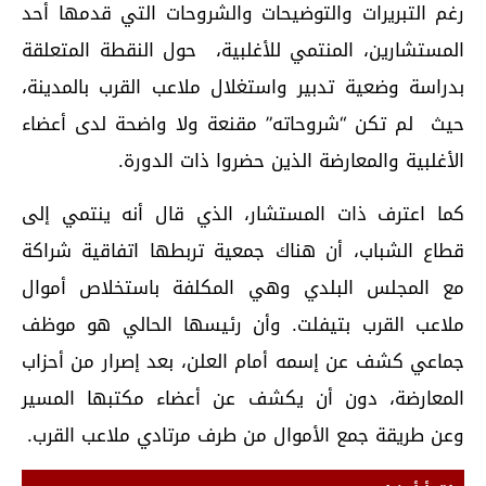
رغم التبريرات والتوضيحات والشروحات التي قدمها أحد
المستشارين، المنتمي للأغلبية، حول النقطة المتعلقة
بدراسة وضعية تدبير واستغلال ملاعب القرب بالمدينة،
حيث لم تكن “شروحاته” مقنعة ولا واضحة لدى أعضاء
الأغلبية والمعارضة الذين حضروا ذات الدورة.
كما اعترف ذات المستشار، الذي قال أنه ينتمي إلى
قطاع الشباب، أن هناك جمعية تربطها اتفاقية شراكة
مع المجلس البلدي وهي المكلفة باستخلاص أموال
ملاعب القرب بتيفلت. وأن رئيسها الحالي هو موظف
جماعي كشف عن إسمه أمام العلن، بعد إصرار من أحزاب
المعارضة، دون أن يكشف عن أعضاء مكتبها المسير
وعن طريقة جمع الأموال من طرف مرتادي ملاعب القرب.