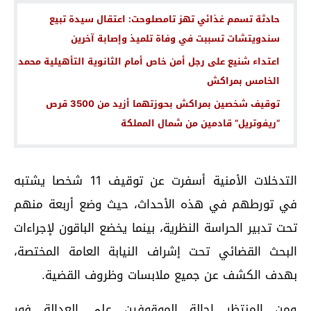
حادثة تسمم غذائي تهز تامصلوحت: اعتقال سيدة تبيع
سندويتشات تسببت في وفاة تلميذ وإصابة آخرين
اعتداء شنيع على رجل أمن خاص أمام الثانوية التأهيلية محمد
الخامس بمراكش
توقيف شخصين بمراكش بحوزتهما أزيد من 3500 قرص
“ريفوتريل” قادمين من شمال المملكة
التدخلات الأمنية أسفرت عن توقيف 11 شخصا يشتبه
في تورطهم في هذه الأحداث، حيث وضع أربعة منهم
تحت تدبير الحراسة النظرية، بينما يخضع الباقون لإجراءات
البحث القضائي تحت إشراف النيابة العامة المختصة،
بهدف الكشف عن جميع ملابسات وظروف القضية.
ومن المنتظر إحالة الموقوفين على العدالة فور