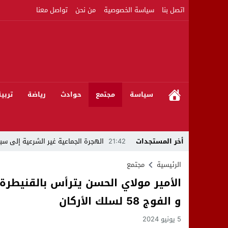
اتصل بنا
سياسة الخصوصية
من نحن
تواصل معنا
سياسة
مجتمع
حوادث
رياضة
تربي
أخر المستجدات
21:42
الهجرة الجماعية غير الشرعية إلى سبت
21:16
بين المشروع الرياضي والإنجاز التاريخي: 
الرئيسية
مجتمع
08:50
مبادرات مواطنة وشركاؤها ينظمون ورشا
و الفوج 58 لسلك الأركان
22:59
رئيس جماعة عين الجوهرة سيدي بوخلخا
5 يونيو 2024
09:55
تساؤلات.. كيف أصبح العميد الأمني ال