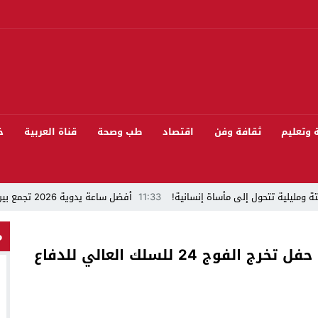
ة وتعليم
ثقافة وفن
اقتصاد
طب وصحة
قناة العربية
خ
ة ومليلية تتحول إلى مأساة إنسانية!
11:33
أفضل ساعة يدوية 2026 تجمع بين الأناقة والدقة
“قراءة في مشاركة المنتخب المغربي لكرة القدم في كأس العالم FIFA 2026 ”
م
الأمير مولاي الحسن يترأس بالقنيطرة حفل تخرج الفوج 24 للسلك العالي للدفاع
 بيئيا بغابة المقاومة بمدينة الخميسات
ل تيفلت يجمع السياسيين “الأصدقاء/الأعداء” في الموسم السنوي للتبوريدة في د
سابق محمود عرشان رئيسا للكونفدرالية الإفريقية للكرة الحديدية؟