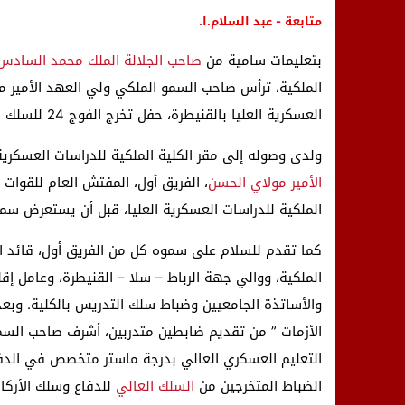
متابعة - عبد السلام.ا.
بتعليمات سامية من
صاحب الجلالة الملك محمد السادس
الملكية، ترأس صاحب السمو الملكي ولي العهد الأمير مولا
العسكرية العليا بالقنيطرة، حفل تخرج الفوج 24 للسلك العالي للدفاع، والفوج 58 لسلك الأركان.
ولدى وصوله إلى مقر الكلية الملكية للدراسات العسكري
الأمير مولاي الحسن
، الفريق أول، المفتش العام للقوات ا
الملكية للدراسات العسكرية العليا، قبل أن يستعرض سمو
كما تقدم للسلام على سموه كل من الفريق أول، قائد ال
الملكية، ووالي جهة الرباط – سلا – القنيطرة، وعامل إقل
والأساتذة الجامعيين وضباط سلك التدريس بالكلية. وبعد
الأزمات ” من تقديم ضابطين متدربين، أشرف صاحب السم
التعليم العسكري العالي بدرجة ماستر متخصص في الدفا
الضباط المتخرجين من
السلك العالي
للدفاع وسلك الأركان 