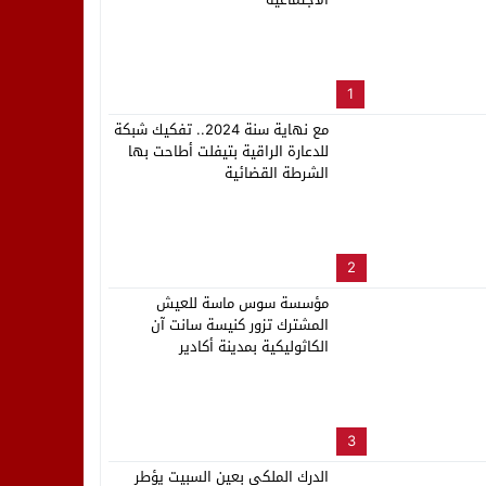
لب بنزاهة النهائي
1
مع نهاية سنة 2024.. تفكيك شبكة
للدعارة الراقية بتيفلت أطاحت بها
الشرطة القضائية
2
مؤسسة سوس ماسة للعيش
المشترك تزور كنيسة سانت آن
الكاثوليكية بمدينة أكادير
3
الدرك الملكي بعين السبيت يؤطر