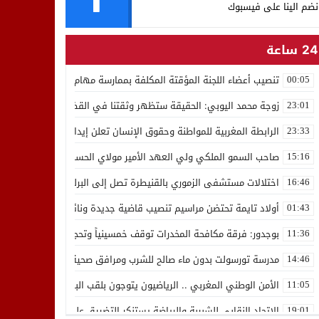
نضم الينا على فيسبوك
24 ساعة
تنصيب أعضاء اللجنة المؤقتة المكلفة بممارسة مهام المجلس الوطني للص
00:05
زوجة محمد اليوبي: الحقيقة ستظهر وثقتنا في القضاء ثابتة
23:01
الرابطة المغربية للمواطنة وحقوق الإنسان تعلن إيداع رئيسها إدريس 
23:33
صاحب السمو الملكي ولي العهد الأمير مولاي الحسن يدشن “برج محمد 
15:16
اختلالات مستشفى الزموري بالقنيطرة تصل إلى البرلمان واستقالة مدير
16:46
أولاد تايمة تحتضن مراسيم تنصيب قاضية جديدة ونائب لوكيل الملك بالمح
01:43
بوجدور: فرقة مكافحة المخدرات توقف خمسينياً وتحجز 10 كيلوغرامات من الشيرا
11:36
مدرسة تورسولت بدون ماء صالح للشرب ومرافق صحية في وضعية كارثية،أولي
14:46
الأمن الوطني المغربي .. الرياضيون يتوجون بلقب البطولة العربية للعدو 
11:05
الاتحاد النقابي للشبيبة والرياضة يستنكر التضييق على الموظفين بجهة ا
19:01