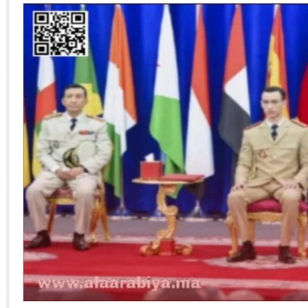
 الأحداث فيها بصيغة أخرى
10:29
الجيش الملكي ينتفض ضد تعيين “ندالا” ويطا
 الجمعيات وملف “ماء القصبة” يفجّر الأوضاع
ا