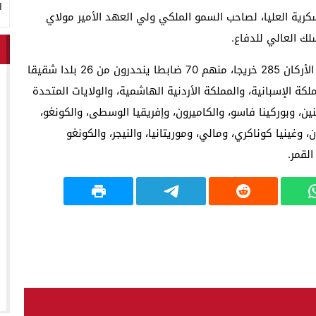
ا
سكرية العليا، لصاحب السمو الملكي ولي العهد الأمير مولاي
ك العالي للدفاع.
ويضم الفوج 24 للسلك العالي للدفاع والفوج 58 لسلك الأركان 285 خريجا، منهم 70 ضابطا ينحدرون من 26 بلدا شقيقا
ة الإسبانية، والمملكة الأردنية الهاشمية، والولايات المتحدة
نين، وبوركينا فاسو، والكاميرون، وإفريقيا الوسطى، والكونغو،
 وغينيا كوناكري، ومالي، وموريتانيا، والنيجر، والكونغو
القمر.