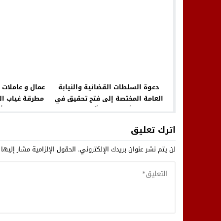
دعوة السلطات القضائية والنيابة
عمال و عاملات 
العامة المختصة إلى فتح تحقيق في
مطرقة غياب ال
واقعة “أغنية راب” أثارت الجدل
من أ
والاستنكار لدى ساكنة تيفلت
اترك تعليق
لن يتم نشر عنوان بريدك الإلكتروني.
الحقول الإلزامية مشار إليها 