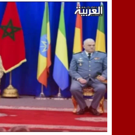
14:25
“العربية.ما” تنشر أخبار تيفلت وأصداء
18:23
طاطا: “اعتداء” على حقوقي يشعل غضب
13:35
عقول الغد تصنع المستقبل: مسابقة “Robot Innov” بمراكش تؤسس لجيل الابتكار والتكنولوجي