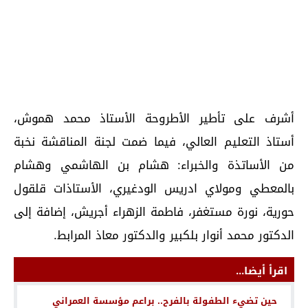
أشرف على تأطير الأطروحة الأستاذ محمد هموش،
أستاذ التعليم العالي، فيما ضمت لجنة المناقشة نخبة
من الأساتذة والخبراء: هشام بن الهاشمي وهشام
بالمعطي ومولاي ادريس الودغيري، الأستاذات قلقول
حورية، نورة مستغفر، فاطمة الزهراء أجريش، إضافة إلى
الدكتور محمد أنوار بلكبير والدكتور معاذ المرابط.
اقرأ أيضا...
حين تضيء الطفولة بالفرح.. براعم مؤسسة العمراني