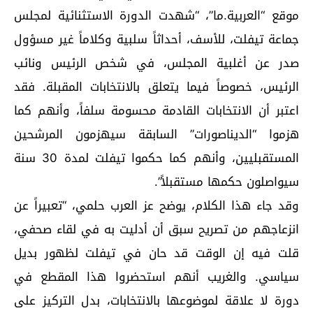
موقع “العربية.ما”، “شهدت الدورة الاستثنائية لمجلس
جماعة تيفلت، للأسف، أحداثاً سلبية وكلاماً غير مسؤول
صدر عن أغلبية المجلس، في شخص الرئيس ونائب
الرئيس، خصوصاً فيما يتعلق بالانتخابات المقبلة. فقد
اعتبر أن الانتخابات القادمة محسومة سلفاً، وأنهم كما
هزموا “الديناصورات” السابقة سيهزمون المرشحين
المستقبليين، وأنهم كما حكموا تيفلت لمدة 30 سنة
سيواصلون حكمها مستقبلاً”.
وقد جاء هذا الكلام، يوضح عز العرب حلمي، “تعبيراً عن
انزعاجهم من تصريح سبق أن أدليت به في لقاء صحفي،
قلت فيه إن الوقت قد حان في تيفلت لظهور بديل
سياسي. والغريب أنهم استحضروا هذا المقطع في
دورة لا علاقة لموضوعها بالانتخابات، بدل التركيز على