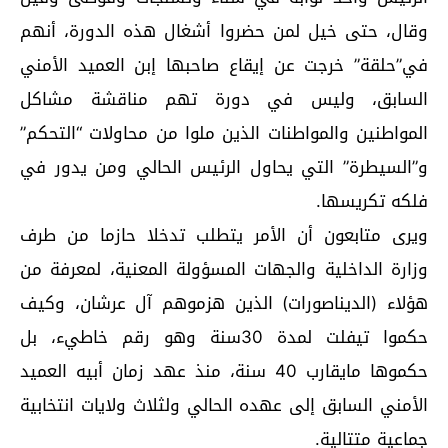
وقال، حتى خيل لمن حضروا أشغال هذه الدورة، أنهم
في”حلقة” خرجت عن إيقاع صاحبها إبن العميد الأمني
السابق، وليس في دورة تهم مناقشة مشاكل
المواطنين والمواطنات الذين ملوا من محاولات “التحكم”
و”السيطرة” التي يحاول الرئيس الحالي ومن يدور في
فلكه تكريسها.
ويرى متابعون أن الأمر يتطلب تدخلا حازما من طرف
وزارة الداخلية والجهات المسؤولة المعنية، لمعرفة من
هؤلاء (الديناصورات) الذين هزموهم آل عرشان، وكيف
حكموا تيفلت لمدة 30سنة وهو رقم خاطيء، بل
حكموها مايقارب 40 سنة، منذ عهد زمان أبيه العميد
الأمني السابق إلى عهده الحالي ولثلاث ولايات انتخابية
جماعية متتالية.