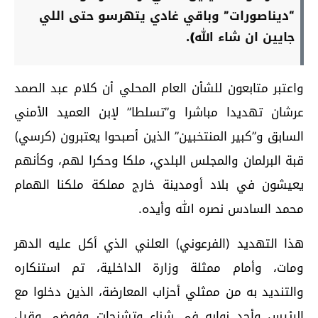
“ديناصورات” وباقي غادي يتهرسو حتى اللي
جايين ان شاء الله).
واعتبر متابعون للشأن العام المحلي أن كلام عبد الصمد
عرشان تهديدا مباشرا و”تسلطا” لإبن العميد الأمني
السابق و”كبير المنتخبين” الذين أصبحوا يعتبرون (كرسي)
قبة البرلمان والمجلس البلدي، ملكا وحكرا لهم، وكأنهم
يعيشون في بلاد أومدينة خارج مملكة ملكنا الهمام
محمد السادس نصره الله وأيده.
هذا التهديد (الفرعوني) العلني الذي أكل عليه الدهر
ومات، وأمام ممثلة وزارة الداخلية، تم استنكاره
والتنديد به من ممثلي أحزاب المعارضة، الذين دخلوا مع
الرئيس وأحد نوابه في شناء وتشنجات وفوضى وقيل