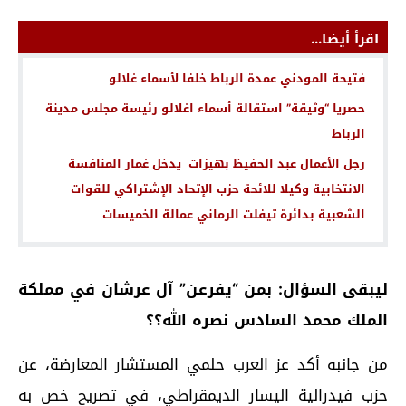
اقرأ أيضا...
فتيحة المودني عمدة الرباط خلفا لأسماء غلالو
حصريا “وثيقة” استقالة أسماء اغلالو رئيسة مجلس مدينة
الرباط
رجل الأعمال عبد الحفيظ بهيزات يدخل غمار المنافسة
الانتخابية وكيلا للائحة حزب الإتحاد الإشتراكي للقوات
الشعبية بدائرة تيفلت الرماني عمالة الخميسات
ليبقى السؤال: بمن “يفرعن” آل عرشان في مملكة
الملك محمد السادس نصره الله؟؟
من جانبه أكد عز العرب حلمي المستشار المعارضة، عن
حزب فيدرالية اليسار الديمقراطي، في تصريح خص به