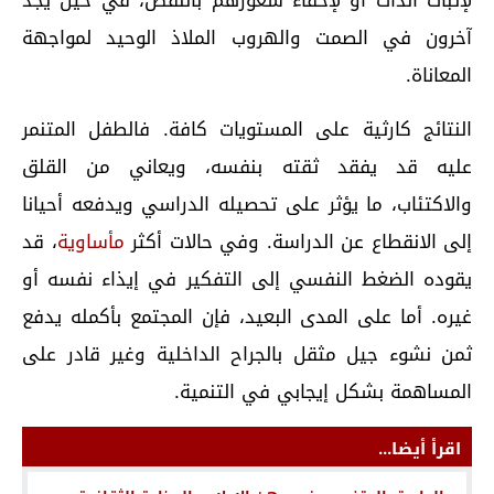
آخرون في الصمت والهروب الملاذ الوحيد لمواجهة
المعاناة.
النتائج كارثية على المستويات كافة. فالطفل المتنمر
عليه قد يفقد ثقته بنفسه، ويعاني من القلق
والاكتئاب، ما يؤثر على تحصيله الدراسي ويدفعه أحيانا
إلى الانقطاع عن الدراسة. وفي حالات أكثر
مأساوية
، قد
يقوده الضغط النفسي إلى التفكير في إيذاء نفسه أو
غيره. أما على المدى البعيد، فإن المجتمع بأكمله يدفع
ثمن نشوء جيل مثقل بالجراح الداخلية وغير قادر على
المساهمة بشكل إيجابي في التنمية.
اقرأ أيضا...