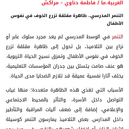
العربية.ما / فاطمة دناوي - مراكش
التنمر المدرسي.. ظاهرة مقلقة تزرع الخوف في نفوس
الأطفال
التنمر
في الوسط المدرسي لم يعد مجرد سلوك عابر أو
نزاع بين التلاميذ، بل تحول إلى ظاهرة مقلقة تزرع
الخوف في نفوس الأطفال وتمزق نسيج الحياة التربوية.
هو عنف صامت يتسلل بين جدران المؤسسات التعليمية،
يخلف آثارا نفسية عميقة قد تلازم الضحايا مدى الحياة.
الأسباب التي تغذي هذه الظاهرة متعددة؛ منها غياب
التواصل داخل الأسرة، والتأثر بالمحيط الاجتماعي
والإعلامي، إضافة إلى ضعف آليات المراقبة والتأطير
داخل المدارس. بعض التلاميذ يمارسون التنمر كوسيلة
لإثبات الذات أو لإخفاء شعورهم بالنقص، في حين يجد