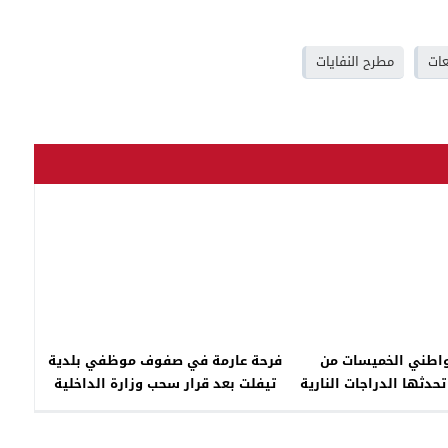
عات
مطرح النفايات
واطني الخميسات من
فرحة عارمة في صفوف موظفي بلدية
حدثها الدراجات النارية
تيفلت بعد قرار سحب وزارة الداخلية
بالمدينة
“سلاح” الترقية من الرؤساء