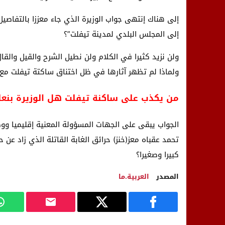
إلى المجلس البلدي لمدينة تيفلت”؟
ولماذا لم تظهر آثارها في ظل اختناق ساكتة تيفلت مع (
من يكذب على ساكنة تيفلت هل الوزيرة بنعل
الجواب يبقى على الجهات المسؤولة المعنية إقليميا ووطن
تحمد عقباه معز(خنز) حرائق الغابة القاتلة الذي زاد 
كبيرا وصغيرا؟
المصدر
العربية.ما