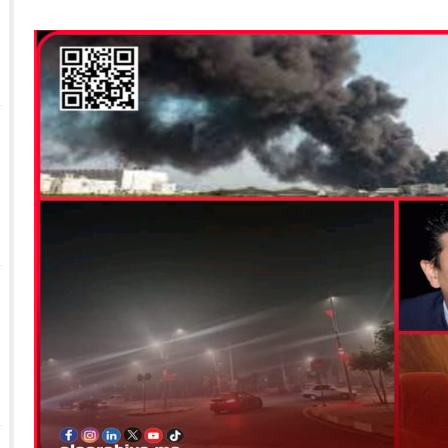
 الأحداث فيها بصيغة أخرى
10:29
الجيش الملكي ينتفض ضد تعيين “ندالا” ويطا
 الجمعيات وملف “ماء القصبة” يفجّر الأوضاع
ا