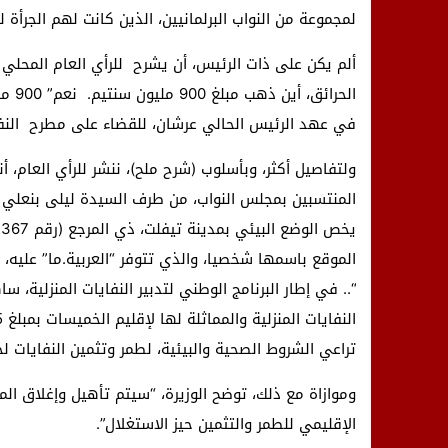
لمجموعة من النواب البرلمانيين، الذين كانت لهم الجرأة 
ألم يكن على ذات الرئيس، أن يشرح للرأي العام المحلي ا
الحر
في عهد الرئيس الحالي عرشان، للقضاء على مطرح النفا
ولتفاصيل أكثر، وبأسلوب (شرح ملح)، ننشر للرأي العام، أ
المنتسبين بمجلس النواب، من طرف السيدة ليلى بنعلي و
الموقع باسمها شخصيا، والذي تتوفر “العربية.ما” عليه، 
“.. في إطار البرنامج الوطني لتدبير النفايات المنزلية، 
تراعي الشروط الصحية والبيئية، لطمر وتثمين النفايات لجم
وموازاة مع ذلك، توضح الوزيرة، “سيتم تأهيل وإغلاق المط
الإقليمي للطمر والتثمين حيز الاستغلال”.