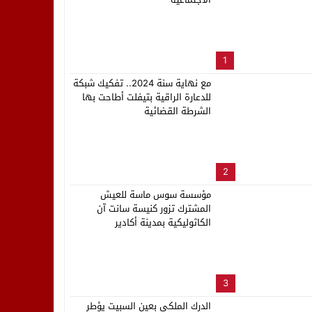
لب بنزاهة النهائي
1
مع نهاية سنة 2024.. تفكيك شبكة
للدعارة الراقية بتيفلت أطاحت بها
الشرطة القضائية
2
مؤسسة سوس ماسة للعيش
المشترك تزور كنيسة سانت آن
الكاثوليكية بمدينة أكادير
3
الدرك الملكي بعين السبيت يؤطر