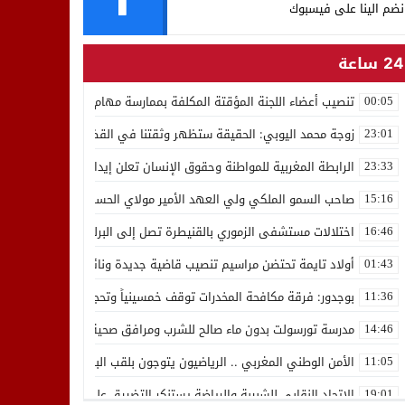
نضم الينا على فيسبوك
24 ساعة
تنصيب أعضاء اللجنة المؤقتة المكلفة بممارسة مهام المجلس الوطني للص
00:05
زوجة محمد اليوبي: الحقيقة ستظهر وثقتنا في القضاء ثابتة
23:01
الرابطة المغربية للمواطنة وحقوق الإنسان تعلن إيداع رئيسها إدريس 
23:33
صاحب السمو الملكي ولي العهد الأمير مولاي الحسن يدشن “برج محمد 
15:16
اختلالات مستشفى الزموري بالقنيطرة تصل إلى البرلمان واستقالة مدير
16:46
أولاد تايمة تحتضن مراسيم تنصيب قاضية جديدة ونائب لوكيل الملك بالمح
01:43
بوجدور: فرقة مكافحة المخدرات توقف خمسينياً وتحجز 10 كيلوغرامات من الشيرا
11:36
مدرسة تورسولت بدون ماء صالح للشرب ومرافق صحية في وضعية كارثية،أولي
14:46
الأمن الوطني المغربي .. الرياضيون يتوجون بلقب البطولة العربية للعدو 
11:05
الاتحاد النقابي للشبيبة والرياضة يستنكر التضييق على الموظفين بجهة ا
19:01