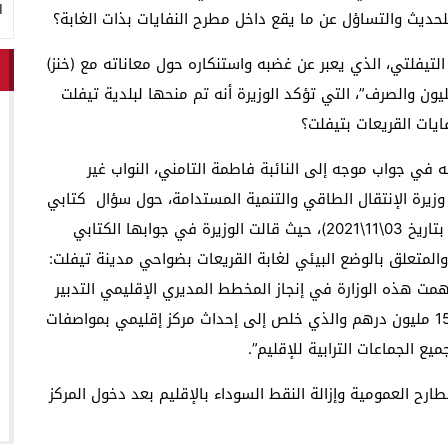
ا
للحديث والتساؤل عن ما يقع داخل مطرح النفايات بذات الغابة؟
لتيفلتي، الذي يعبر عن غضبه واستنكاره حول معاناته مع (خنز)
ائق، أين ذهب مبلغ 900 مليون سنتيم. نعم” 900 مليون والصرف”، التي تؤكد الوزيرة أنه تم منحها لبلدية تيفلت
يات القريعات بتيفلت؟
نه في جواب موجه إلى النائبة فاطمة التامني، النواب غير
زيرة الإنتقال الطاقي والتنمية المستدامة، حول سؤال كتابي
يخص الوضع البيئي بمدينة تيفلت، ذي المرجع (رقم 367 بتاريخ 03\11\2021)، حيث قالت الوزيرة في جوابها الكتابي
والمتعلق بالوضع البيئي لغابة القريعات بضواحي مدينة تيفلت:
ساهمت هذه الوزارة في إنجاز المخطط المديري الإقليمي التدبير
النفايات المنزلية والمماثلة لها لإقليم الخميسات بمبلغ 15 مليون درهم والذي خلص إلى إحداث مركز إقليمي بمواصفات
يع الجماعات الترابية للإقليم”.
ارح العمومية وإزالة النقط السوداء بالإقليم بعد دخول المركز