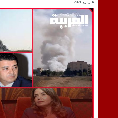
4 يونيو 2026
14:25
“العربية.ما” تنشر أخبار تيفلت وأصداء
18:23
طاطا: “اعتداء” على حقوقي يشعل غضب
13:35
عقول الغد تصنع المستقبل: مسابقة “Robot Innov” بمراكش تؤسس لجيل الابتكار والتكنولوجي