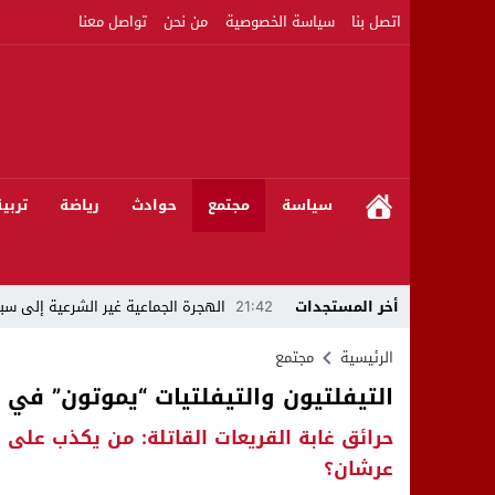
اتصل بنا
سياسة الخصوصية
من نحن
تواصل معنا
سياسة
مجتمع
حوادث
رياضة
تربي
أخر المستجدات
21:42
الهجرة الجماعية غير الشرعية إلى سبت
21:16
بين المشروع الرياضي والإنجاز التاريخي: 
الرئيسية
مجتمع
التيفلتيون والتيفلتيات “يموتون” في
08:50
مبادرات مواطنة وشركاؤها ينظمون ورشا
حرائق غابة القريعات القاتلة: من يكذب على 
22:59
رئيس جماعة عين الجوهرة سيدي بوخلخا
عرشان؟
09:55
تساؤلات.. كيف أصبح العميد الأمني ال