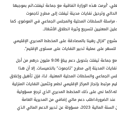
علي، ‘أبرمت هذه الوزارة اتفاقية مع جماعة تيفلت،!تم بموجبها
ق المطرح الحالي وترحيل نفايات مدينة تيفلت إلى مطرح تاجموت
ت مراسلة السلطات المحلية والمجلس الجماعي في الموضوع، كما
علين المعنيين لتسريع وثيرة انطلاق الأشغالـ.
مشروع “لازال رهينا بالمصادقة على المخطط المديري الإقليمي
 للسهر على عملية تدبير النفايات على مستوى الإقليم”.
وتضيف الوزيرة، “قامت الوزارة، في إطار اتفاقية شراكة مع جماعة تيفلت بتحويل دعم يبلغ 9.06 مليون درهم من أجل
نفايات المدينة إلى مطرح “تاجموت” بالخميسات. إلا أن هذا
لس الجماعي والسلطات المحلية المعنية. لذا، فإن تأهيل وإغلاق
م مرتبط بإنجاز المركز الإقليمي لطمر وتثمين النفايات المنزلية
اله،!كما نص على ذلك المخطط المديري الذي ترجع مسؤولية
، عند الضرورة،!طلب دعم مالي إضافي من المديرية العامة
للجماعات الترابية بوزارة الداخلية التي أصبحت، ابتداءا ً من السنة المالية 2023، مسؤولة عن تدبير الدعم المالي الذي