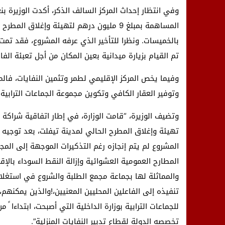
وفي انتظار إحداث المركز السالف الذكر، أكدت الوزيرة بن
المساهمة بمبلغ 9 مليون درهم لتهيئة وإغلا
بالخميسات. ونظرا للتأخير الذي عرفه المشروع، فقد تم
تم القيام بزيارة ميدانية بعين المكان من أجل تعبئة الفا
وفيما يخص المركز الإقليمي لطمر وتثمين النفايات، فال
وتوفير العقار الكافي وتكوين مجموعة الجماعات الترابية
تهيئة وإغلاق المطرح الحالي لمدينة تيفلت، بعد توجيه 
المشروع لم يتم إنجازه رغم التذكيرات الموجهة إلى المج
المطارح العمومية العشوائية وإزالة النقط السوداء بالإقلي
والمماثلة لها بجماعة مجمع الطلبة والشروع في استغل
تنفيذه إلى الفاعلين المحليين المعنيين،!والذين يمكنهم
تخصصه الدولة لقطاع تدبير النفايات المنزلية”.