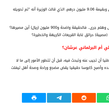
إلى هناك إنتهى جواب الوزيرة الذي جاء معززا بالتفاصيل وبقيمة 9.06 مليون درهم، الذي قالت الوزيرة أنه “تم تحويله
ولن نزيد كثيرا في الكلام ولن نطيل الشرح والقيل والقال وهلم جرى.. فالحقيقة واضحة و900 مليون (ريال) أين مصيرها؟
مصيبة) حرائق غابة القريعات الكريهة والخطيرة؟
ي أم البرلماني عرشان؟
يا أن تجيب عنه وتبحث فيه، قبل أن تتطور الأمور إلى ما لا
عن حده وأصبح كابوسا حقيقيا يقض مضجع وراحة وصحة أهل تيفلت