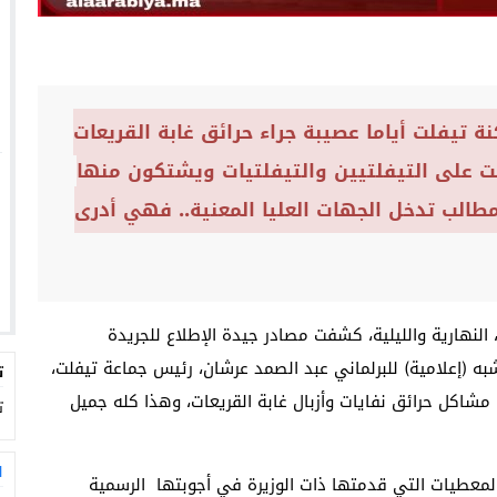
تيفلت أياما عصيبة جراء حرائق غابة القريعات
زلت على التيفلتيين والتيفلتيات ويشتكون منها
الب تدخل الجهات العليا المعنية.. فهي أدرى
، النهارية والليلية، كشفت مصادر جيدة الإطلاع للجريدة
 شبه (إعلامية) للبرلماني عبد الصمد عرشان، رئيس جماعة تيفلت،
ت
 مشاكل حرائق نفايات وأزبال غابة القريعات، وهذا كله جميل
ت
ا
المعطيات التي قدمتها ذات الوزيرة في أجوبتها الرسمية