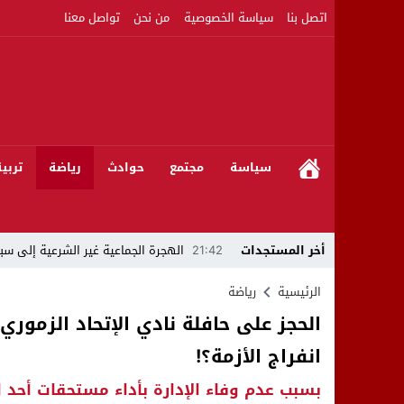
اتصل بنا
سياسة الخصوصية
من نحن
تواصل معنا
سياسة
مجتمع
حوادث
رياضة
تربي
أخر المستجدات
21:42
الهجرة الجماعية غير الشرعية إلى سبت
21:16
بين المشروع الرياضي والإنجاز التاريخي: 
الرئيسية
رياضة
الحجز على حافلة نادي الإتحاد الزموري
08:50
مبادرات مواطنة وشركاؤها ينظمون ورشا
انفراج الأزمة؟!
22:59
رئيس جماعة عين الجوهرة سيدي بوخلخا
بسبب عدم وفاء الإدارة بأداء مستحقات أحد 
09:55
تساؤلات.. كيف أصبح العميد الأمني ال