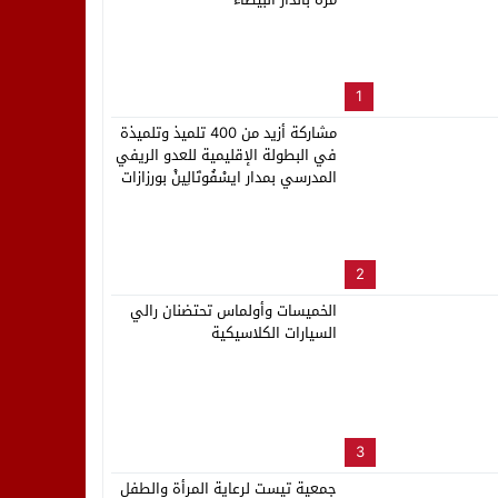
لب بنزاهة النهائي
1
مشاركة أزيد من 400 تلميذ وتلميذة
في البطولة الإقليمية للعدو الريفي
المدرسي بمدار ايسْفُوتَالِينْ بورزازات
2
الخميسات وأولماس تحتضنان رالي
السيارات الكلاسيكية
3
جمعية تيست لرعاية المرأة والطفل