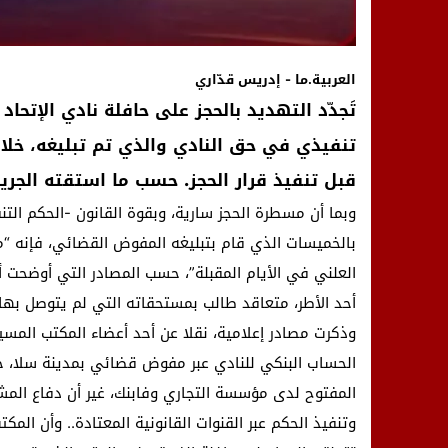
العربية.ما - إدريس قدّاري
تَجدّد التهديد بالحجز على حافلة نادي الإتح
قبل تنفيذ قرار الحجز. حسب ما استقته الجريد
وبما أن مسطرة الحجز سارية، وبقوة القانون -الحكم التنفي
بالخميسات الذي قام بتبليغه المفوض القضائي، فإنه “من 
العلني في الأيام المقبلة”، حسب المصادر التي أوضحت 
أحد الأطر، متعاقد طالب بمستحقاته التي لم يتوصل بها”
وذكرت مصادر إعلامية، نقلا عن أحد أعضاء المكتب المس
الحساب البنكي للنادي عبر مفوض قضائي بمدينة سلا، حيث
المفتوح لدى مؤسسة التجاري وفابنك، غير أن دفاع المشت
وتنفيذ الحكم عبر القنوات القانونية المعتادة.. وأن ا