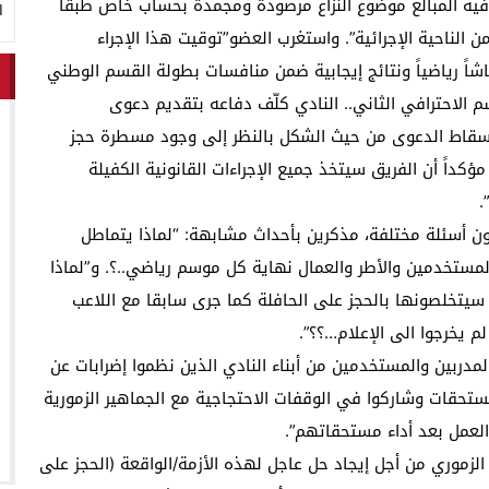
فيه المبالغ موضوع النزاع مرصودة ومجمدة بحساب خاص طبقاً
ا
 الناحية الإجرائية”. واستغرب العضو”توقيت هذا الإجراء
اً رياضياً ونتائج إيجابية ضمن منافسات بطولة القسم الوطني
الاحترافي الثاني.. النادي كلّف دفاعه بتقديم دعوى
 إسقاط الدعوى من حيث الشكل بالنظر إلى وجود مسطرة حجز
داً أن الفريق سيتخذ جميع الإجراءات القانونية الكفيلة
.
ن أسئلة مختلفة، مذكرين بأحداث مشابهة: “لماذا يتماطل
لمستخدمين والأطر والعمال نهاية كل موسم رياضي..؟. و”لماذا
 سيتخلصونها بالحجز على الحافلة كما جرى سابقا مع اللاعب
 يخرجوا الى الإعلام…؟؟”.
المدربين والمستخدمين من أبناء النادي الذين نظموا إضرابات عن
ستحقات وشاركوا في الوقفات الاحتجاجية مع الجماهير الزمورية
العمل بعد أداء مستحقاتهم”.
 الزموري من أجل إيجاد حل عاجل لهذه الأزمة/الواقعة (الحجز على