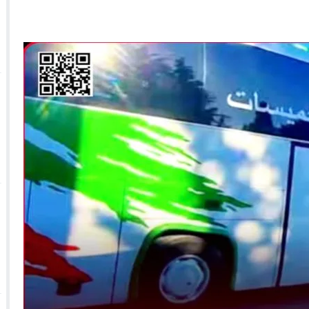
 الأحداث فيها بصيغة أخرى
10:29
الجيش الملكي ينتفض ضد تعيين “ندالا” ويطا
 الجمعيات وملف “ماء القصبة” يفجّر الأوضاع
ا