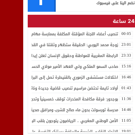
نضم الينا على فيسبوك
24 ساعة
تنصيب أعضاء اللجنة المؤقتة المكلفة بممارسة مهام المجلس الوطني للص
00:05
زوجة محمد اليوبي: الحقيقة ستظهر وثقتنا في القضاء ثابتة
23:01
الرابطة المغربية للمواطنة وحقوق الإنسان تعلن إيداع رئيسها إدريس 
23:33
صاحب السمو الملكي ولي العهد الأمير مولاي الحسن يدشن “برج محمد 
15:16
اختلالات مستشفى الزموري بالقنيطرة تصل إلى البرلمان واستقالة مدير
16:46
أولاد تايمة تحتضن مراسيم تنصيب قاضية جديدة ونائب لوكيل الملك بالمح
01:43
بوجدور: فرقة مكافحة المخدرات توقف خمسينياً وتحجز 10 كيلوغرامات من الشيرا
11:36
مدرسة تورسولت بدون ماء صالح للشرب ومرافق صحية في وضعية كارثية،أولي
14:46
الأمن الوطني المغربي .. الرياضيون يتوجون بلقب البطولة العربية للعدو 
11:05
الاتحاد النقابي للشبيبة والرياضة يستنكر التضييق على الموظفين بجهة ا
19:01