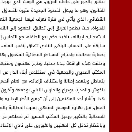
تتعلق بالحجز على حافلة الفريق، في الوقت الذي توجد 
للقانون، وهو ما يجعل الخطوة الجديدة مثيرة للتساؤل من
القضائي، الذي يأتي في فترة تعرف فيها الجمعية انتعاش
للهواة، حيث يطمح الفريق إلى تحقيق الصعود إلى القسم 
استعجالية لإيقاف تنفيذ حكم بيع الحافلة، مع التماس
سابقة على الحساب البنكي للنادي تتعلق بنفس الملف، مؤك
بحماية مصالحه واحترام المساطر القضائية المعمول بها”
وخلقت هذه الواقعة جدلا محليا، وطرح مهتمون ومتتبعو
المكتب المديري والجمعية في استخلاص أبناء الدار من ا
يتماطل ويتعمد إطالة واستئناف نزاعاته، مع العلم أنهم
باخوش والمدرب بودراع والحارس الليلي بوجمعة وآخرون لم
هذا، وأشار أحد المهتمين إلى أن “جميع الأطر الإدارية و
العمل، قبل نهاية الموسم المنتهي بسبب المطالبة بالم
للمطالبة بالتغيير ورحيل المكتب المسير، تم فصلهم عن 
وبانتظار تدخل كل المعنيين والغيورين على نادي الإتحاد