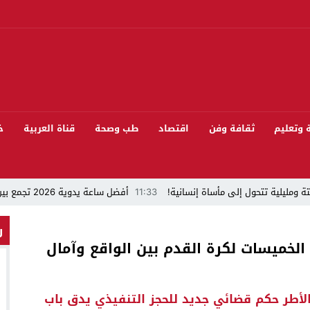
ة وتعليم
ثقافة وفن
اقتصاد
طب وصحة
قناة العربية
خ
ة ومليلية تتحول إلى مأساة إنسانية!
11:33
أفضل ساعة يدوية 2026 تجمع بين الأناقة والدقة
“قراءة في مشاركة المنتخب المغربي لكرة القدم في كأس العالم FIFA 2026 ”
ر
 الخميسات لكرة القدم بين الواقع وآمال
 بيئيا بغابة المقاومة بمدينة الخميسات
ل تيفلت يجمع السياسيين “الأصدقاء/الأعداء” في الموسم السنوي للتبوريدة في د
الأطر حكم قضائي جديد للحجز التنفيذي يدق باب
سابق محمود عرشان رئيسا للكونفدرالية الإفريقية للكرة الحديدية؟