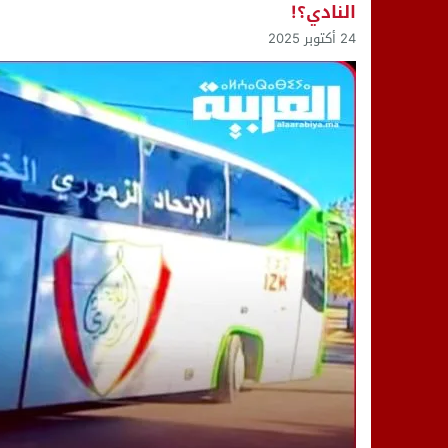
النادي؟!
14:25
“العربية.ما” تنشر أخبار تيفلت وأصداء
24 أكتوبر 2025
18:23
طاطا: “اعتداء” على حقوقي يشعل غضب
13:35
عقول الغد تصنع المستقبل: مسابقة “Robot Innov” بمراكش تؤسس لجيل الابتكار والتكنولوجي