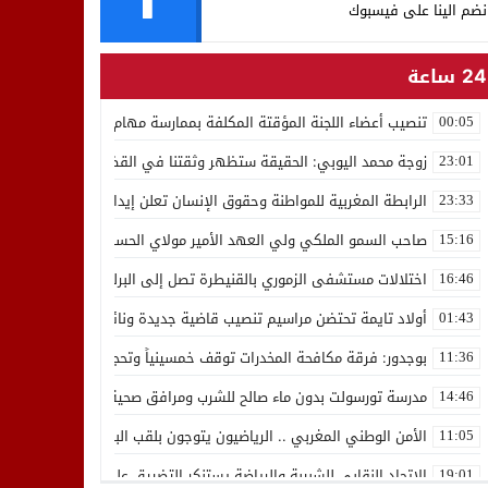
نضم الينا على فيسبوك
24 ساعة
تنصيب أعضاء اللجنة المؤقتة المكلفة بممارسة مهام المجلس الوطني للص
00:05
زوجة محمد اليوبي: الحقيقة ستظهر وثقتنا في القضاء ثابتة
23:01
الرابطة المغربية للمواطنة وحقوق الإنسان تعلن إيداع رئيسها إدريس 
23:33
صاحب السمو الملكي ولي العهد الأمير مولاي الحسن يدشن “برج محمد 
15:16
اختلالات مستشفى الزموري بالقنيطرة تصل إلى البرلمان واستقالة مدير
16:46
أولاد تايمة تحتضن مراسيم تنصيب قاضية جديدة ونائب لوكيل الملك بالمح
01:43
بوجدور: فرقة مكافحة المخدرات توقف خمسينياً وتحجز 10 كيلوغرامات من الشيرا
11:36
مدرسة تورسولت بدون ماء صالح للشرب ومرافق صحية في وضعية كارثية،أولي
14:46
الأمن الوطني المغربي .. الرياضيون يتوجون بلقب البطولة العربية للعدو 
11:05
الاتحاد النقابي للشبيبة والرياضة يستنكر التضييق على الموظفين بجهة ا
19:01