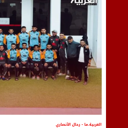
14:25
“العربية.ما” تنشر أخبار تيفلت وأصداء
18:23
طاطا: “اعتداء” على حقوقي يشعل غضب
13:35
عقول الغد تصنع المستقبل: مسابقة “Robot Innov” بمراكش تؤسس لجيل الابتكار والتكنولوجي
العربية.ما - رحال الأنصاري