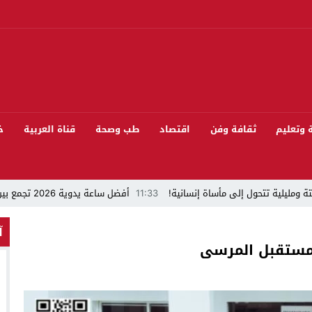
ة وتعليم
ثقافة وفن
اقتصاد
طب وصحة
قناة العربية
خ
ة ومليلية تتحول إلى مأساة إنسانية!
11:33
أفضل ساعة يدوية 2026 تجمع بين الأناقة والدقة
“قراءة في مشاركة المنتخب المغربي لكرة القدم في كأس العالم FIFA 2026 ”
آ
 مستقبل المرسى
 بيئيا بغابة المقاومة بمدينة الخميسات
ل تيفلت يجمع السياسيين “الأصدقاء/الأعداء” في الموسم السنوي للتبوريدة في د
سابق محمود عرشان رئيسا للكونفدرالية الإفريقية للكرة الحديدية؟