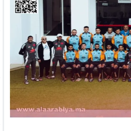
 الأحداث فيها بصيغة أخرى
10:29
الجيش الملكي ينتفض ضد تعيين “ندالا” ويطا
 الجمعيات وملف “ماء القصبة” يفجّر الأوضاع
ا