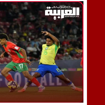
14:25
“العربية.ما” تنشر أخبار تيفلت وأصداء
18:23
طاطا: “اعتداء” على حقوقي يشعل غضب
13:35
عقول الغد تصنع المستقبل: مسابقة “Robot Innov” بمراكش تؤسس لجيل الابتكار والتكنولوجي