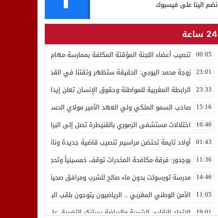
نضم الينا على فيسبوك
24 ساعة
تنصيب أعضاء اللجنة المؤقتة المكلفة بممارسة مهام المجلس الوطني للص
00:05
زوجة محمد اليوبي: الحقيقة ستظهر وثقتنا في القضاء ثابتة
23:01
الرابطة المغربية للمواطنة وحقوق الإنسان تعلن إيداع رئيسها إدريس 
23:33
صاحب السمو الملكي ولي العهد الأمير مولاي الحسن يدشن “برج محمد 
15:16
اختلالات مستشفى الزموري بالقنيطرة تصل إلى البرلمان واستقالة مدير
16:46
أولاد تايمة تحتضن مراسيم تنصيب قاضية جديدة ونائب لوكيل الملك بالمح
01:43
بوجدور: فرقة مكافحة المخدرات توقف خمسينياً وتحجز 10 كيلوغرامات من الشيرا
11:36
مدرسة تورسولت بدون ماء صالح للشرب ومرافق صحية في وضعية كارثية،أولي
14:46
الأمن الوطني المغربي .. الرياضيون يتوجون بلقب البطولة العربية للعدو 
11:05
الاتحاد النقابي للشبيبة والرياضة يستنكر التضييق على الموظفين بجهة ا
19:01