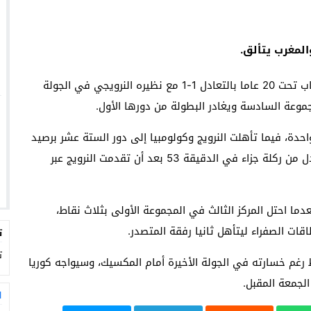
لمغرب يتألق.
مشاركته في كأس العالم للشباب تحت 20 عاما بالتعادل 1-1 مع نظيره النرويجي في الجولة
موعة السادسة ويغادر البطولة من دورها الأول.
احدة، فيما تأهلت النرويج وكولومبيا إلى دور الستة عشر برصيد
خمس نقاط لكل منهما. وسجل طلال حاجي هدف التعادل من ركلة جزاء في الدقيقة 53 بعد أن تقدمت النرويج عبر
ما احتل المركز الثالث في المجموعة الأولى بثلاث نقاط،
ات الصفراء ليتأهل ثانيا رفقة المتصدر.
ت
ت
 رغم خسارته في الجولة الأخيرة أمام المكسيك، وسيواجه كوريا
الجمعة المقبل.
ا