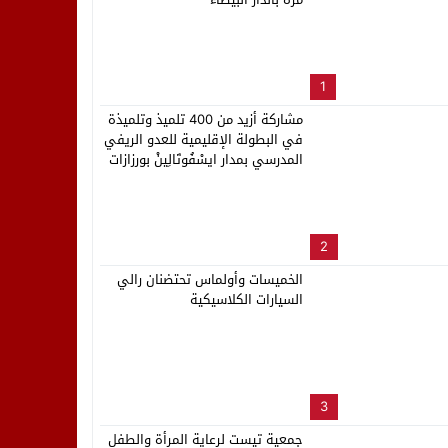
لب بنزاهة النهائي
1
مشاركة أزيد من 400 تلميذ وتلميذة
في البطولة الإقليمية للعدو الريفي
المدرسي بمدار ايسْفُوتَالِينْ بورزازات
2
الخميسات وأولماس تحتضنان رالي
السيارات الكلاسيكية
3
جمعية تيست لرعاية المرأة والطفل