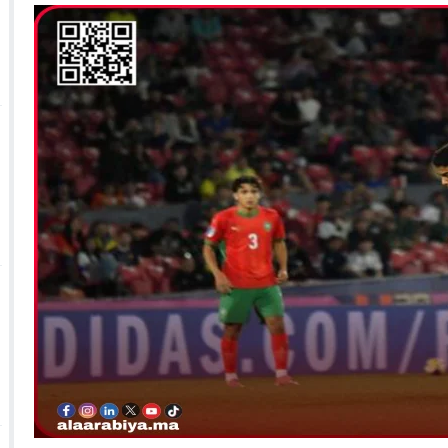
 الأحداث فيها بصيغة أخرى
10:29
الجيش الملكي ينتفض ضد تعيين “ندالا” ويطا
 الجمعيات وملف “ماء القصبة” يفجّر الأوضاع
ا