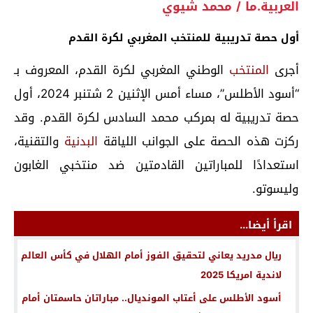
العربية.ما / محمد شيوي
أول حصة تدريبية للمنتخب المغربي لكرة القدم
أجرى
المنتخب
الوطني المغربي لكرة القدم، المعروف بـ
“أسود الأطلس”، مساء أمس الإثنين 2 شتنبر 2024، أول
حصة تدريبية له بمركب محمد السادس لكرة القدم. وقد
ركزت هذه الحصة على الجوانب اللياقة
البدنية
والتقنية،
استعدادًا للمباراتين القادمتين ضد منتخبي الغابون
وليسوتو.
اقرأ أيضا...
ريال مدريد يعاني لتحقيق الفوز أمام الهلال في كأس العالم
لاندية امريكا 2025
أسود الأطلس على أعتاب المونديال.. مباراتان حاسمتان أمام