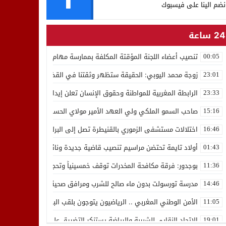
نضم الينا على فيسبوك
24 ساعة
تنصيب أعضاء اللجنة المؤقتة المكلفة بممارسة مهام المجلس الوطني للص
00:05
زوجة محمد اليوبي: الحقيقة ستظهر وثقتنا في القضاء ثابتة
23:01
الرابطة المغربية للمواطنة وحقوق الإنسان تعلن إيداع رئيسها إدريس 
23:33
صاحب السمو الملكي ولي العهد الأمير مولاي الحسن يدشن “برج محمد 
15:16
اختلالات مستشفى الزموري بالقنيطرة تصل إلى البرلمان واستقالة مدير
16:46
أولاد تايمة تحتضن مراسيم تنصيب قاضية جديدة ونائب لوكيل الملك بالمح
01:43
بوجدور: فرقة مكافحة المخدرات توقف خمسينياً وتحجز 10 كيلوغرامات من الشيرا
11:36
مدرسة تورسولت بدون ماء صالح للشرب ومرافق صحية في وضعية كارثية،أولي
14:46
الأمن الوطني المغربي .. الرياضيون يتوجون بلقب البطولة العربية للعدو 
11:05
الاتحاد النقابي للشبيبة والرياضة يستنكر التضييق على الموظفين بجهة ا
19:01