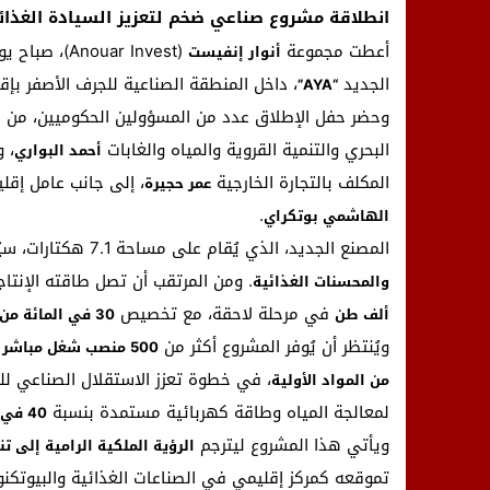
انطلاقة مشروع صناعي ضخم لتعزيز السيادة الغذائ
أعطت مجموعة
(Anouar Invest)، صباح يوم أمس الأربعاء، ال
أنوار إنفيست
الجديد
، داخل المنطقة الصناعية للجرف الأصفر بإ
“AYA”
وحضر حفل الإطلاق عدد من المسؤولين الحكوميين، من بي
البحري والتنمية القروية والمياه والغابات
، 
أحمد البواري
المكلف بالتجارة الخارجية
، إلى جانب عامل إقل
عمر حجيرة
.
الهاشمي بوتكراي
المصنع الجديد، الذي يُقام على مساحة 7.1 هكتارات، سيُنتج ثلاث فئات رئيسية:
. ومن المرتقب أن تصل طاقته الإنتا
والمحسنات الغذائية
في مرحلة لاحقة، مع تخصيص
ألف طن
30 في المائة من الإنتاج للتصدير
ويُنتظر أن يُوفر المشروع أكثر من
500 منصب شغل مباشر وغير مباشر
، في خطوة تعزز الاستقلال الصناعي لل
من المواد الأولية
لمعالجة المياه وطاقة كهربائية مستمدة بنسبة
40 في المائة من مصادر متجددة
ويأتي هذا المشروع ليترجم
الرؤية الملكية
الرامية إلى تن
تموقعه كمركز إقليمي في الصناعات الغذائية والبيوتكنو