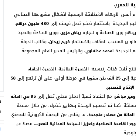
ية للمغرب
انطلاقة
الرسمية لأشغال مشروعها الصناعي
قليم الجديدة، باستثمار ضخم تصل قيمته إلى
.
480 مليون درهم
نهم وزير الصناعة والتجارة
، ووزير الفلاحة والصيد
رياض مزور
والوزير المنتدب المكلف بالاستثمار
، وكاتب الدولة
كريم زيدان
يم الجديدة
، والرئيس المدير العام للمجموعة
امحمد عطفاوي
الخميرة الطازجة، الخميرة الجافة،
جية إلى
في مرحلة أولى، على أن ترتفع إلى
25 ألف طن سنويا
58
.
، مع اعتماد نسبة إدماج محلي تصل إلى
95 في المائة
ت
مملكة. كما تم تصميم الوحدة بمعايير خضراء، من خلال محطة
ت
، ما يقلص من البصمة الكربونية للمصنع.
، فضلا عن
ويع القاعدة الصناعية وتعزيز السيادة الغذائية للمغرب
ا
لوجية.