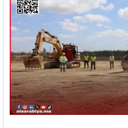
 الأحداث فيها بصيغة أخرى
10:29
الجيش الملكي ينتفض ضد تعيين “ندالا” ويطا
 الجمعيات وملف “ماء القصبة” يفجّر الأوضاع
ا