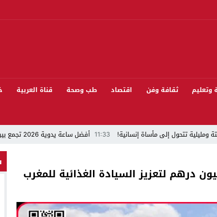
ة وتعليم
ثقافة وفن
اقتصاد
طب وصحة
قناة العربية
خ
ة ومليلية تتحول إلى مأساة إنسانية!
11:33
أفضل ساعة يدوية 2026 تجمع بين الأناقة والدقة
“قراءة في مشاركة المنتخب المغربي لكرة القدم في كأس العالم FIFA 2026 ”
س
 بيئيا بغابة المقاومة بمدينة الخميسات
ل تيفلت يجمع السياسيين “الأصدقاء/الأعداء” في الموسم السنوي للتبوريدة في د
سابق محمود عرشان رئيسا للكونفدرالية الإفريقية للكرة الحديدية؟