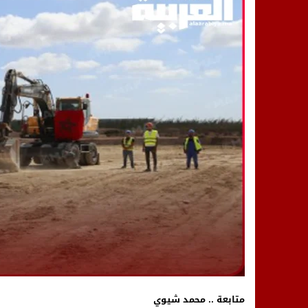
14:25
“العربية.ما” تنشر أخبار تيفلت وأصداء
18:23
طاطا: “اعتداء” على حقوقي يشعل غضب
13:35
عقول الغد تصنع المستقبل: مسابقة “Robot Innov” بمراكش تؤسس لجيل الابتكار والتكنولوجي
متابعة .. محمد شيوي