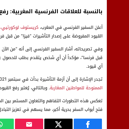
بالنسبة للعلاقات الفرنسية المغربية: رف
أعلن السفير الفرنسي في المغرب،
كريستوف لوكورتيي،
ع
القيود المفروضة على إصدار التأشيرات “فيزا” من قبل فرنسا
وفي تصريحاته، أشار السفير الفرنسي إلى أنه “من الآن ف
قبل فرنسا”، مؤكداً أن أي شخص يتقدم بطلب للحصول ع
أي قيود.
تجدر الإشارة إلى أن أزمة التأشيرة بدأت في سبتمبر 2021، عندما اتخذت فرنسا قرارًا مثيرًا للجدل بتقليص عدد
الممنوحة للمواطنين المغاربة
. وبالتالي، يُعتبر رفع القي
تعكس هذه التطورات التفاهم والتعاون المستمر بين المم
فتح أبواب السفر بحرية أكبر، مما يسهم في تعزيز التبادل