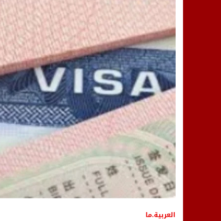
14:25
“العربية.ما” تنشر أخبار تيفلت وأصداء
18:23
طاطا: “اعتداء” على حقوقي يشعل غضب
13:35
عقول الغد تصنع المستقبل: مسابقة “Robot Innov” بمراكش تؤسس لجيل الابتكار والتكنولوجي
العربية.ما