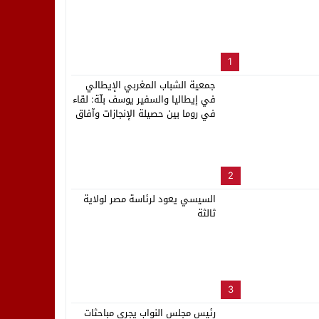
لب بنزاهة النهائي
1
جمعية الشباب المغربي الإيطالي
في إيطاليا والسفير يوسف بلّة: لقاء
في روما بين حصيلة الإنجازات وآفاق
المستقبل
2
السيسي يعود لرئاسة مصر لولاية
ثالثة
3
رئيس مجلس النواب يجري مباحثات