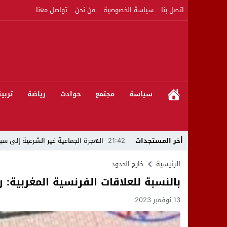
اتصل بنا
سياسة الخصوصية
من نحن
تواصل معنا
سياسة
مجتمع
حوادث
رياضة
تربي
أخر المستجدات
21:42
الهجرة الجماعية غير الشرعية إلى سبت
21:16
بين المشروع الرياضي والإنجاز التاريخي: 
الرئيسية
خارج الحدود
بالنسبة للعلاقات الفرنسية المغربية:
08:50
مبادرات مواطنة وشركاؤها ينظمون ورشا
13 نوفمبر 2023
22:59
رئيس جماعة عين الجوهرة سيدي بوخلخا
09:55
تساؤلات.. كيف أصبح العميد الأمني ال