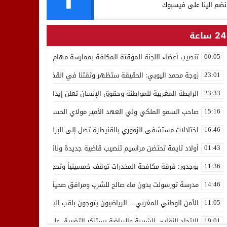
نضم الينا على فيسبوك
24 ساعة
تنصيب أعضاء اللجنة المؤقتة المكلفة بممارسة مهام المجلس الوطني للص
00:05
زوجة محمد اليوبي: الحقيقة ستظهر وثقتنا في القضاء ثابتة
23:01
الرابطة المغربية للمواطنة وحقوق الإنسان تعلن إيداع رئيسها إدريس 
23:33
صاحب السمو الملكي ولي العهد الأمير مولاي الحسن يدشن “برج محمد 
15:16
اختلالات مستشفى الزموري بالقنيطرة تصل إلى البرلمان واستقالة مدير
16:46
أولاد تايمة تحتضن مراسيم تنصيب قاضية جديدة ونائب لوكيل الملك بالمح
01:43
بوجدور: فرقة مكافحة المخدرات توقف خمسينياً وتحجز 10 كيلوغرامات من الشيرا
11:36
مدرسة تورسولت بدون ماء صالح للشرب ومرافق صحية في وضعية كارثية،أولي
14:46
الأمن الوطني المغربي .. الرياضيون يتوجون بلقب البطولة العربية للعدو 
11:05
الاتحاد النقابي للشبيبة والرياضة يستنكر التضييق على الموظفين بجهة ا
19:01