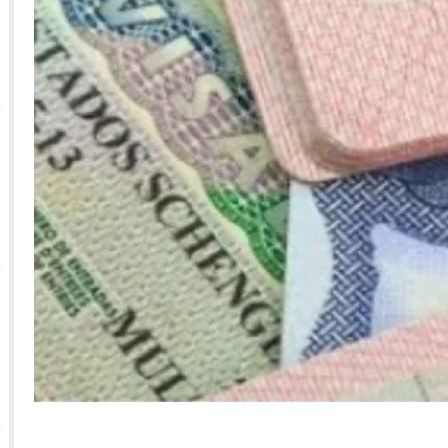
 الأحداث فيها بصيغة أخرى
10:29
الجيش الملكي ينتفض ضد تعيين “ندالا” ويطا
 الجمعيات وملف “ماء القصبة” يفجّر الأوضاع
ا