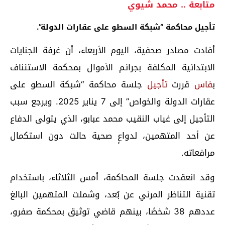
متابعة .. محمد شيوي
تأجيل محاكمة “شبكة السطو على عقارات الدولة”.
أفادت مصادر صحفية، اليوم الأربعاء، أن غرفة الجنايات
الابتدائية المكلفة بجرائم الأموال بمحكمة الاستئناف
ب
فاس
قررت
تأجيل
جلسة محاكمة “شبكة السطو على
عقارات الدولة والخواص” إلى 7 يناير 2025. ويرجع سبب
التأجيل إلى غياب النقيب محمد عبابو، الذي يتولى الدفاع
عن أحد المتهمين، لدواعٍ صحية حالت دون استكمال
مرافعاته.
وقد انعقدت جلسة المحاكمة، أمس الثلاثاء، باستخدام
تقنية التناظر المرئي عن بُعد، وشملت المتهمين البالغ
عددهم 38 شخصًا، بينهم قاضي توثيق بمحكمة صفرو،