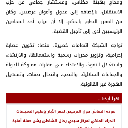
ومحامٍ بهيئة مكناس، ومستشار جماعي عن حزب
الاستقلال، بالإضافة إلى عدول وأعوان عرضيين. وكان
من المقرر النطق بالحكم، إلا أن غياب أحد المحامين
الرئيسيين أدى إلى تأجيل القضية.
تواجه الشبكة اتهامات خطيرة، منها: تكوين عصابة
إجرامية، وتزوير محررات رسمية واستعمالها، والارتشاء،
واستغلال النفوذ، والاعتداء على عقارات مملوكة للدولة
والجماعات السلالية، والنصب، وانتحال صفات، وتسهيل
الهجرة غير القانونية.
اقرأ أيضا...
عودة النقاش حول الترخيص لحفر الآبار بإقليم الخميسات
الدرك الملكي لمركز سيدي رحال الشاطئ يشن حملة أمنية