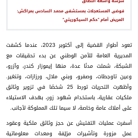
شرسة واسعة النطاق
فوضى المستعجلات بمستشفى محمد السادس بمراكش:
المريض أمام “حكم السيكوريتي”
تعود أطوار القضية إلى أكتوبر 2023، عندما كشفت
المديرية العامة للأمن الوطني عن بدء تحقيقات مع
الشبكة، شملت مدنًا عدة، منها إيموزار كندر، وآزرو،
وعين تاوجطات، وصفرو، وبني ملال، ورزازات، وتنغير.
وأظهرت التحريات تورط 25 شخصًا في تزوير وثائق
ملكيات عقارية، باستخدام شهود زور، بهدف الاستيلاء
على أملاك عامة وخاصة، لا سيما تلك المملوكة لأجانب.
أسفرت عمليات التفتيش عن حجز وثائق ملكية وعقود
عمل مزورة وتأشيرات مزيّفة ومعدات معلوماتية