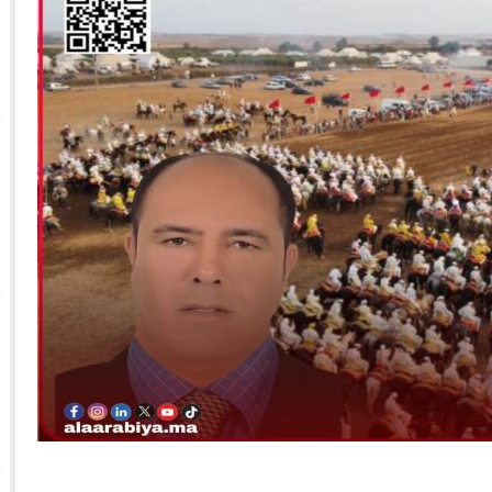
 الأحداث فيها بصيغة أخرى
10:29
الجيش الملكي ينتفض ضد تعيين “ندالا” ويطا
 الجمعيات وملف “ماء القصبة” يفجّر الأوضاع
ا