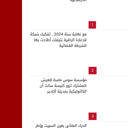
لب بنزاهة النهائي
1
مع نهاية سنة 2024.. تفكيك شبكة
للدعارة الراقية بتيفلت أطاحت بها
الشرطة القضائية
2
مؤسسة سوس ماسة للعيش
المشترك تزور كنيسة سانت آن
الكاثوليكية بمدينة أكادير
3
الدرك الملكي بعين السبيت يؤطر