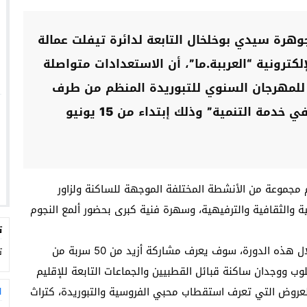
رة سيدي بوخلخال التابعة لدائرة تيفلت عمالة
كترونية “العرببة.ما”، أن الاستعدادات متواصلة
لى قدم وساق من أجل إنجاح النسخة 13 للمهرجان السنوي للتبوريدة المنظم من طرف
الجماعة تحت شعار: “التبوريدة إرث شعبي في خدمة التنمية” وذلك إبتداء من 15 يونيو
 مجموعة من الأنشطة المختلفة الموجهة للساكنة ولزاور
ة والثقافية والترفيهية، وسهرة فنية كبرى بحضور ألمع النجوم
ت
وأضاف الرئيس محمد لعريفي، أن “المهرجان السنوي خلال هذه الدورة، سوف يعرف مشاركة أزيد من 50 سربة من
ت
 ووجدان ساكنة قبائل القطبيين والجماعات التابعة للإقليم
لعروض التي تعرف استقطاب محبي الفروسية والتبوريدة، كتراث
ا