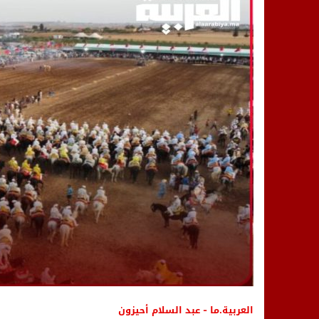
14:25
“العربية.ما” تنشر أخبار تيفلت وأصداء
18:23
طاطا: “اعتداء” على حقوقي يشعل غضب
13:35
عقول الغد تصنع المستقبل: مسابقة “Robot Innov” بمراكش تؤسس لجيل الابتكار والتكنولوجي
العربية.ما - عبد السلام أحيزون