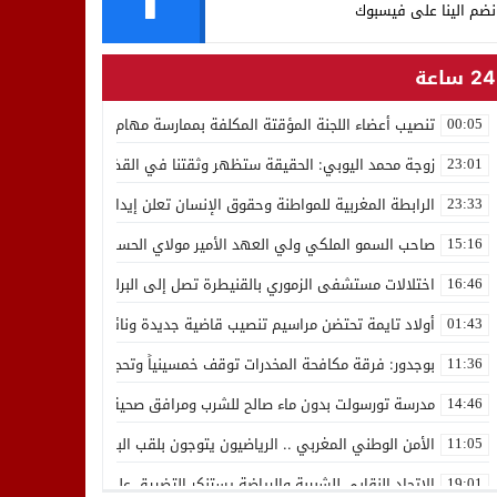
نضم الينا على فيسبوك
24 ساعة
تنصيب أعضاء اللجنة المؤقتة المكلفة بممارسة مهام المجلس الوطني للص
00:05
زوجة محمد اليوبي: الحقيقة ستظهر وثقتنا في القضاء ثابتة
23:01
الرابطة المغربية للمواطنة وحقوق الإنسان تعلن إيداع رئيسها إدريس 
23:33
صاحب السمو الملكي ولي العهد الأمير مولاي الحسن يدشن “برج محمد 
15:16
اختلالات مستشفى الزموري بالقنيطرة تصل إلى البرلمان واستقالة مدير
16:46
أولاد تايمة تحتضن مراسيم تنصيب قاضية جديدة ونائب لوكيل الملك بالمح
01:43
بوجدور: فرقة مكافحة المخدرات توقف خمسينياً وتحجز 10 كيلوغرامات من الشيرا
11:36
مدرسة تورسولت بدون ماء صالح للشرب ومرافق صحية في وضعية كارثية،أولي
14:46
الأمن الوطني المغربي .. الرياضيون يتوجون بلقب البطولة العربية للعدو 
11:05
الاتحاد النقابي للشبيبة والرياضة يستنكر التضييق على الموظفين بجهة ا
19:01