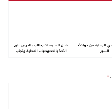
 للوقاية من حوادث
عامل الخميسات يطالب بالحرص على
السير
الأخذ بالخصوصيات المحلية وتجنب
استغلال برنامج التنمية المندمجة
لأغراض سياسية ضيقة
بـ
*