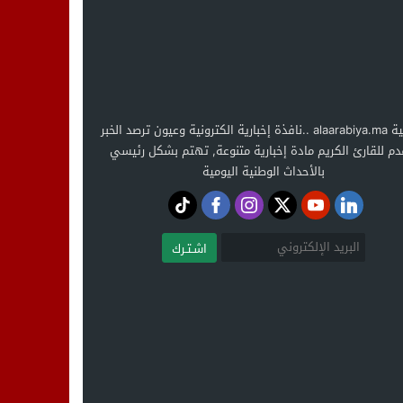
العربية alaarabiya.ma ..نافذة إخبارية الكترونية وعيون ترصد الخبر
دم للقارئ الكريم مادة إخبارية متنوعة, تهتم بشكل رئيسي
بالأحداث الوطنية اليومية
اشـتـرك