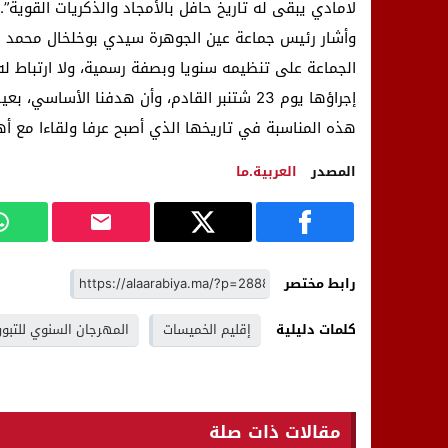
لامادي يبقى له تاريخ حافل بالأمجاد والذكريات القوية”.
وأشار رئيس جماعة عين الجوهرة سيدي بوخلخال محمد ل
الجماعة على تنظيمه سنويا وبصفة رسمية، ولا ارتباط له لا
إجراؤها يوم 23 شتنبر القادم، وأن هدفنا الأسا
هذه المناسبة في تاريخها الذي أصبح عرفا ولقاءا مع أهل 
المصدر
العربية.ما
رابط مختصر
كلمات دليلية
إقليم الخميسات
المهرجان السنوي للتبور
مقالات ذات صلة