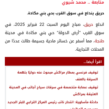
متابعة .. محمد شيوي
حريق يندلع في سوق القرب بحي بني مكادة.
اندلع
حريق
، صباح اليوم السبت 22 فبراير 2025، في
سوق القرب “أرض الدولة” حي بني مكادة في مدينة
طنجة
، مما أسفر عن خسائر مادية جسيمة طالت عددًا من
المحلات التجارية.
اقرأ أيضا...
توقيف فرنسي بمطار مراكش مبحوث عنه دوليًا بتهمة
السرقة بالعنف
توقيف عصابة متخصصة في سرقات سياح أجاتب في المدينة
العتيقة بمراكش
حادثة مأساوية: انتحار نائب رئيس المركز الترابي للبئر الجديد
بمسدسه الوظيفي