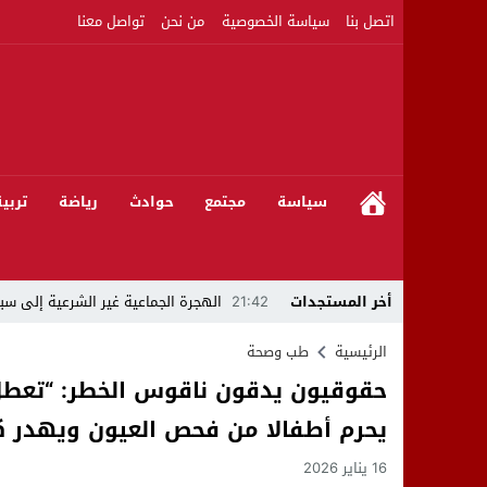
اتصل بنا
سياسة الخصوصية
من نحن
تواصل معنا
سياسة
مجتمع
حوادث
رياضة
تربي
أخر المستجدات
21:42
الهجرة الجماعية غير الشرعية إلى سبت
21:16
بين المشروع الرياضي والإنجاز التاريخي: 
الرئيسية
طب وصحة
حقوقيون يدقون ناقوس الخطر: “تعط
08:50
مبادرات مواطنة وشركاؤها ينظمون ورشا
يحرم أطفالا من فحص العيون ويهدر 
22:59
رئيس جماعة عين الجوهرة سيدي بوخلخا
16 يناير 2026
09:55
تساؤلات.. كيف أصبح العميد الأمني ال