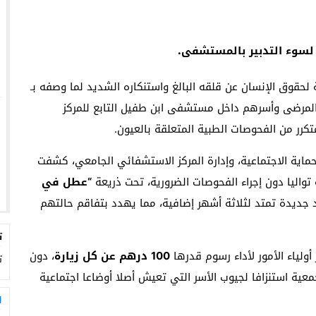
لسوء التدبير بالمستشفى.
لحقوق الإنسان عن قلقه البالغ واستنكاره الشديد لما وصفه بـ
لمرضى وأسرهم داخل مستشفى ابن طفيل التابع للمركز
رر من الفحوصات الطبية المتعلقة بالعيون.
اية الاجتماعية، وإدارة المركز الاستشفائي الجامعي، كشفت
 تواليا دون إجراء الفحوصات الضرورية، تحت ذريعة
“عطل في
جديدة تمتد لثلاثة أشهر إضافية، مما يهدد بتفاقم حالتهم
ت
ولياء الأمور لأداء رسوم قدرها
100 درهم عن كل زيارة
، دون
ت
معية استنزافا لجيوب الأسر التي تعيش أصلا أوضاعا اجتماعية
ا