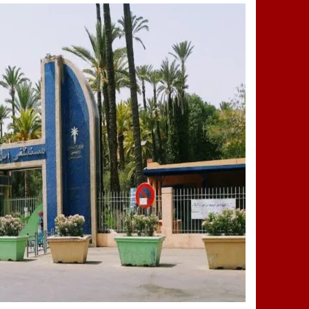
14:25
“العربية.ما” تنشر أخبار تيفلت وأصداء
18:23
طاطا: “اعتداء” على حقوقي يشعل غضب
13:35
عقول الغد تصنع المستقبل: مسابقة “Robot Innov” بمراكش تؤسس لجيل الابتكار والتكنولوجي