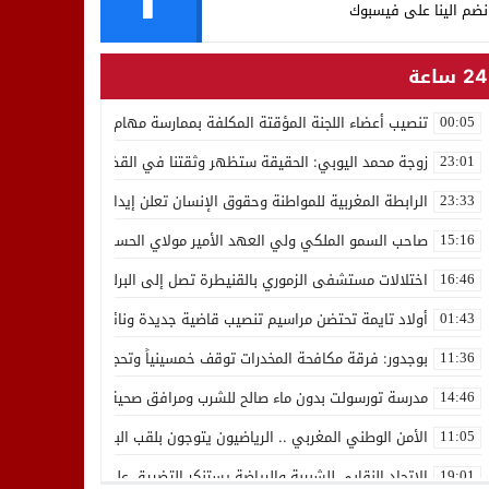
نضم الينا على فيسبوك
24 ساعة
تنصيب أعضاء اللجنة المؤقتة المكلفة بممارسة مهام المجلس الوطني للص
00:05
زوجة محمد اليوبي: الحقيقة ستظهر وثقتنا في القضاء ثابتة
23:01
الرابطة المغربية للمواطنة وحقوق الإنسان تعلن إيداع رئيسها إدريس 
23:33
صاحب السمو الملكي ولي العهد الأمير مولاي الحسن يدشن “برج محمد 
15:16
اختلالات مستشفى الزموري بالقنيطرة تصل إلى البرلمان واستقالة مدير
16:46
أولاد تايمة تحتضن مراسيم تنصيب قاضية جديدة ونائب لوكيل الملك بالمح
01:43
بوجدور: فرقة مكافحة المخدرات توقف خمسينياً وتحجز 10 كيلوغرامات من الشيرا
11:36
مدرسة تورسولت بدون ماء صالح للشرب ومرافق صحية في وضعية كارثية،أولي
14:46
الأمن الوطني المغربي .. الرياضيون يتوجون بلقب البطولة العربية للعدو 
11:05
الاتحاد النقابي للشبيبة والرياضة يستنكر التضييق على الموظفين بجهة ا
19:01