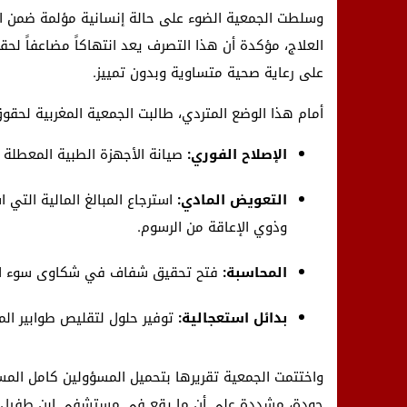
وسلطت الجمعية الضوء على حالة إنسانية مؤلمة ضمن ال
العلاج، مؤكدة أن هذا التصرف يعد انتهاكاً مضاعفاً لحق
على رعاية صحية متساوية وبدون تمييز.
أمام هذا الوضع المتردي، طالبت الجمعية المغربية لحقوق
الإصلاح الفوري:
صيانة الأجهزة الطبية المعطلة 
التعويض المادي:
استرجاع المبالغ المالية التي
وذوي الإعاقة من الرسوم.
المحاسبة:
فتح تحقيق شفاف في شكاوى سوء المعام
بدائل استعجالية:
توفير حلول لتقليص طوابير الم
واختتمت الجمعية تقريرها بتحميل المسؤولين كامل الم
جودة، مشددة على أن ما يقع في مستشفى ابن طفيل يتن