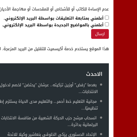
عدم الإساءة للكاتب أو للأشخاص أو للمقدسات أو مهاجمة الأديان 
أعلمني بمتابعة التعليقات بواسطة البريد الإلكتروني.
أعلمني بالمواضيع الجديدة بواسطة البريد الإلكتروني.
هذا الموقع يستخدم خدمة أكيسميت للتقليل من البريد المزعجة.
ا
الاحدث
بعدما “رفض” أوزين تزكيته.. عرشان “يحتضن” لخصم لدخول 
الانتخابات...
مجانية التعليم خط أحمر… والتعليم مدى الحياة يستلزم إطار
تنظيميًا...
انسحاب مرشح حزب الحركة الشعبية من منافسة الانتخابات
البرلمانية بدائرة...
الإتحاد الدستوري يزكي الخلوقي بنعاشير وكيلا للائحة