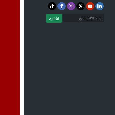
اشـتـرك