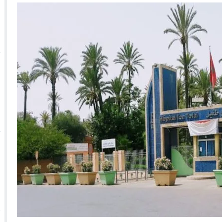
 الأحداث فيها بصيغة أخرى
10:29
الجيش الملكي ينتفض ضد تعيين “ندالا” ويطا
 الجمعيات وملف “ماء القصبة” يفجّر الأوضاع
ا