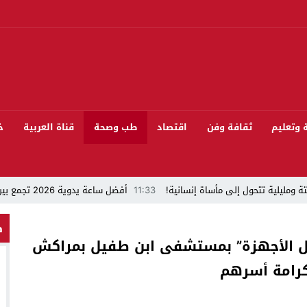
ة وتعليم
ثقافة وفن
اقتصاد
طب وصحة
قناة العربية
خ
ة ومليلية تتحول إلى مأساة إنسانية!
11:33
أفضل ساعة يدوية 2026 تجمع بين الأناقة والدقة
“قراءة في مشاركة المنتخب المغربي لكرة القدم في كأس العالم FIFA 2026 ”
ط
ل الأجهزة” بمستشفى ابن طفيل بمراكش
 بيئيا بغابة المقاومة بمدينة الخميسات
كرامة أسرهم
ل تيفلت يجمع السياسيين “الأصدقاء/الأعداء” في الموسم السنوي للتبوريدة في د
سابق محمود عرشان رئيسا للكونفدرالية الإفريقية للكرة الحديدية؟