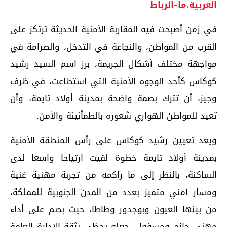
العربية.ما-الرباط
في زمن أصبحت فيه المقاربة الأمنية الحديثة ترتكز على
القرب من المواطن، والنجاعة في التدخل، والصرامة في
مواجهة مختلف أشكال الجريمة، برز اسم السيد رشيد
كوكاس كأحد الوجوه الأمنية التي استطاعت، في ظرف
وجيز، أن تترك بصمة واضحة بمدينة أولاد تايمة، وأن
تعيد للمواطن الهواري شعوره بالطمأنينة والأمن.
ويعد تعيين رشيد كوكاس على رأس المنطقة الأمنية
بمدينة أولاد تايمة خطوة لقيت ارتياحا واسعا لدى
الساكنة، بالنظر إلى ما راكمه من تجربة مهنية غنية
ومسار أمني متميز بعدد من المدن الجنوبية للمملكة،
من بينها العيون وبوجدور وطاطا، حيث بصم على أداء
مهني حازم ومسؤول، جعله يحظى بثقة الإدارة العامة