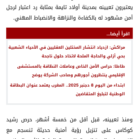
يعتبرون تعيينه بمدينة أولاد تايمة بمثابة رد اعتبار لرجل
أمن مشهود له بالكفاءة والنزاهة والانضباط المهني.
اقرأ أيضا...
مراكش: ازدياد انتشار المختلين العقليين في الأحياء الشعبية
بحي أزلي والحاجة الملحة لاتخاد حلول ناجحة
طاطا: حراس الأمن الخاص وعاملات النظافة بالمستشفى
الإقليمي ينتظرون أجورهم وصاحب الشركة يوضح
ابتداء من اليوم 8 دجنبر 2025.. المغرب يعتمد عنوان البطاقة
الوطنية لتبليغ المتقاضين
ومنذ تعيينه، قبل أقل من خمسة أشهر، حرص رشيد
كوكاس على تنزيل رؤية أمنية حديثة تنسجم مع