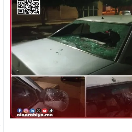
 الأحداث فيها بصيغة أخرى
10:29
الجيش الملكي ينتفض ضد تعيين “ندالا” ويطا
 الجمعيات وملف “ماء القصبة” يفجّر الأوضاع
ا