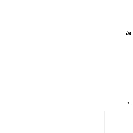
اون
بـ
*