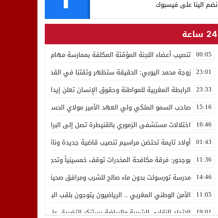
نضم الينا على فيسبوك
24 ساعة
تنصيب أعضاء اللجنة المؤقتة المكلفة بممارسة مهام المجلس الوطني للص
00:05
زوجة محمد اليوبي: الحقيقة ستظهر وثقتنا في القضاء ثابتة
23:01
الرابطة المغربية للمواطنة وحقوق الإنسان تعلن إيداع رئيسها إدريس 
23:33
صاحب السمو الملكي ولي العهد الأمير مولاي الحسن يدشن “برج محمد 
15:16
اختلالات مستشفى الزموري بالقنيطرة تصل إلى البرلمان واستقالة مدير
16:46
أولاد تايمة تحتضن مراسيم تنصيب قاضية جديدة ونائب لوكيل الملك بالمح
01:43
بوجدور: فرقة مكافحة المخدرات توقف خمسينياً وتحجز 10 كيلوغرامات من الشيرا
11:36
مدرسة تورسولت بدون ماء صالح للشرب ومرافق صحية في وضعية كارثية،أولي
14:46
الأمن الوطني المغربي .. الرياضيون يتوجون بلقب البطولة العربية للعدو 
11:05
الاتحاد النقابي للشبيبة والرياضة يستنكر التضييق على الموظفين بجهة ا
19:01