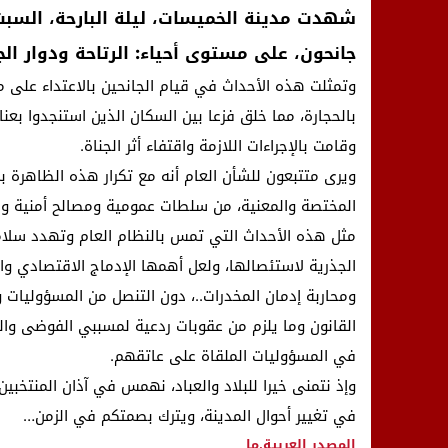
جانحون، على مستوى أحياء: الرتاحة ودوار ا
وتمثلت هذه الأحداث في قيام الجانحين بالاعتداء على 
بالحجارة، مما خلق فزعا بين السكان الذين استنجدوا بعن
وقامت بالإجراءات اللازمة واقتفاء أثر الجناة.
ويرى متتبعون للشأن العام أنه مع تكرار هذه الظاهرة ب
المختصة والمعنية، من سلطات عمومية ومصالح أمنية ومؤ
مثل هذه الأحداث التي تمس بالنظام العام وتهدد سلامة 
الجذرية لاستئصالها، ولعل أهمها الإدماج الاقتصادي و
ومحاربة إدمان المخدرات..، دون التنصل من المسؤوليات
القانون وما يلزم من عقوبات ردعية لمسببي الفوضى وال
في المسؤوليات الملقاة على عاتقهم.
وإذ نتمنى خيرا للبلاد والعباد، نهمس في آذان المنتخب
في تغيير أحوال المدينة، ويترك بصمتكم في الزمن…
المصدر
العربية.ما