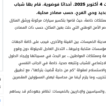
شهدت مدينة الخميسات، ليلة البارحة، السبت 4 أكتوبر 2025، أحداثا فوضوية، قام بها شباب
لجديد وحي الفرح، حسب مصادر محلية.
ممتلكات خاصة، حيث قاموا بتكسير سيارات مركونة ورشق المنازل
اصر الأمن الوطني التي حلت بعين المكان، حسب ذات المصادر،
مدينة الخميسات، بين الفينة والأخرى، فيجب على كافة الجهات
سسات منتخبة وغيرها..، التدخل العاجل للحيلولة دون وقوع
وممتلكات المواطنين..، عبر البحث في مسبباتها وإيجاد الحلول
الاجتماعي للشباب وتتبعه صحيا، خاصة في الجانب النفسي
 والاستسلام لمقولة “كم من حاجة قُضيت بتركها”، مع تطبيق
تخريب، وما يلزم أيضا من محاسبة لبعض المسؤولين المقصرين
ت
ت
ين والسياسيين والإداريين بالخميسات: تظافر جهودكم قد يساهم
ا