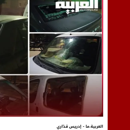
14:25
“العربية.ما” تنشر أخبار تيفلت وأصداء
18:23
طاطا: “اعتداء” على حقوقي يشعل غضب
13:35
عقول الغد تصنع المستقبل: مسابقة “Robot Innov” بمراكش تؤسس لجيل الابتكار والتكنولوجي
العربية.ما - إدريس قدّاري