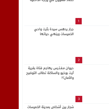
بالعاصمة الرباط
لب بنزاهة النهائي
1
جرار يدهس سيدة بآيت واحي
الخميسات وينهي حياتها
2
حيوان مـفـتـرس يهاجم فتاة بقرية
آيت بوخيو والساكنة تطالب التوضيح
والأمان؟!
3
شجار بين أشخاص بمدينة الخميسات