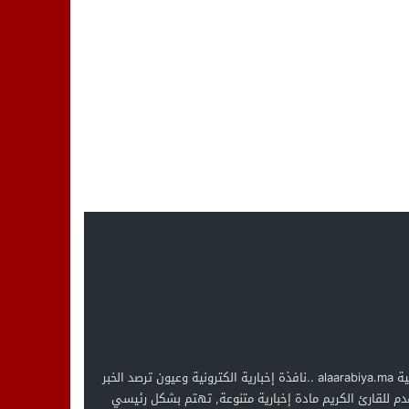
العربية alaarabiya.ma ..نافذة إخبارية الكترونية وعيون ترصد الخبر
دم للقارئ الكريم مادة إخبارية متنوعة, تهتم بشكل رئيسي