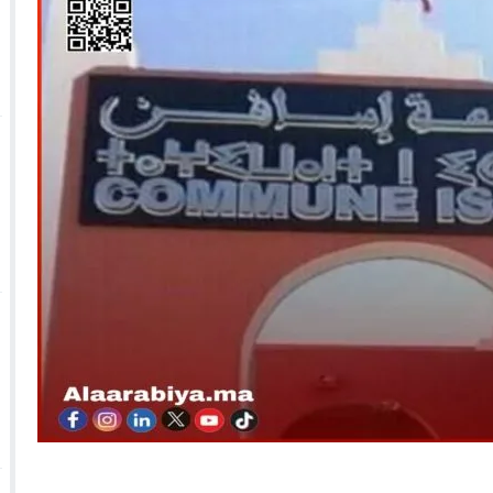
 الأحداث فيها بصيغة أخرى
10:29
الجيش الملكي ينتفض ضد تعيين “ندالا” ويطا
 الجمعيات وملف “ماء القصبة” يفجّر الأوضاع
ا