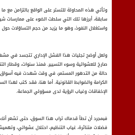
وتأتي هذه المحاولة للتستر على الواقع بالتزامن مع ما
سابقة، أبرزها تلك التي سلطت الضوء على ممارسات شيخ
واستغلال النفوذ، وهو ما يزيد من حجم التساؤلات حول م
ولعل أوضح تجليات هذا الفشل الإداري تتجسد في مشه
صارخ للعشوائية وسوء التسيير. فمنذ سنوات، وقطار ال
حالة من التدهور المستمر، في وقت شهدت فيه أسواق م
الكرامة والضوابط القانونية. أما هنا، فقد كتب لهذا ا
الإخفاقات وغياب الرؤية لدى مسؤولي الجماعة.
فبمجرد أن تطأ قدماك تراب هذا السوق، حتى تشعر أنك تغ
فضلات متناثرة، غياب التنظيم، احتلال عشوائي، وتهم