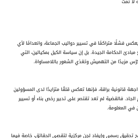
 لا تمت
عكس فشلًا متراكمًا في تسيير دواليب الجماعة، وانعدامًا لأي
بادئ الحكامة الجيدة. بل إن سياسة الكيل بمكيالين، التي
كرّس مزيدًا من التهميش وتغذي الشعور باللامساواة.
ة قانونية براقة، فإنها تعكس قلقًا متزايدًا لدى المسؤولين
الجاد. فالقضية لم تعد تقتصر على تدبير رخص بناء أو تسيير
 في المعلومة.
تح تحقيق رسمي وإيفاد لجن مركزية لتقصي الحقائق، خاصة فيما