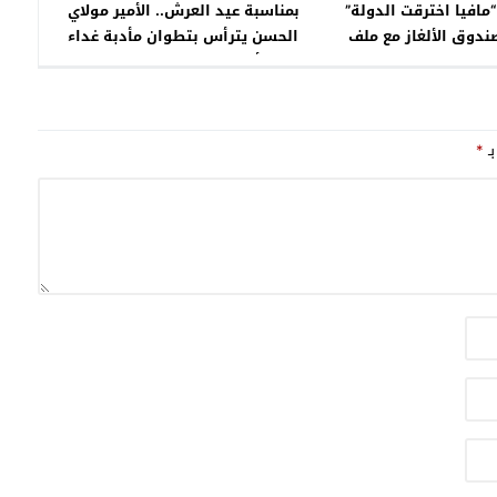
مافيا اخترقت الدولة”
بمناسبة عيد العرش.. الأمير مولاي
صندوق الألغاز مع ملف
الحسن يترأس بتطوان مأدبة غداء
وبار الصحراء”
أقامها رئيس الحكومة
بـ
*