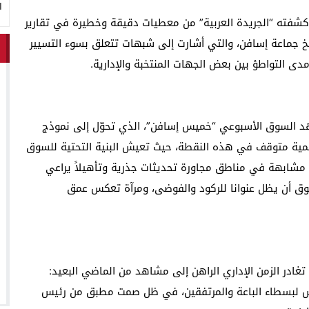
ا
 كشفته “الجريدة العربية” من معطيات دقيقة وخطيرة في تقارير
 جماعة إسافن، والتي أشارت إلى شبهات تتعلق بسوء التسيير
دى التواطؤ بين بعض الجهات المنتخبة والإدارية.
د السوق الأسبوعي “خميس إسافن”، الذي تحوّل إلى نموذج
تنمية متوقف في هذه النقطة، حيث تعيش البنية التحتية للسوق
شابهة في مناطق مجاورة تحديثات جذرية وتأهيلاً يراعي
لسوق أن يظل عنوانا للركود والفوضى، ومرآة تعكس عمق
ادر الزمن الإداري الراهن إلى مشاهد من الماضي البعيد:
يش لبسطاء الباعة والمرتفقين، في ظل صمت مطبق من رئيس