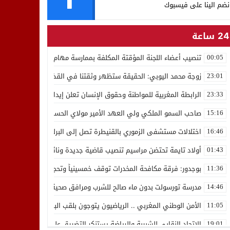
نضم الينا على فيسبوك
24 ساعة
تنصيب أعضاء اللجنة المؤقتة المكلفة بممارسة مهام المجلس الوطني للص
00:05
زوجة محمد اليوبي: الحقيقة ستظهر وثقتنا في القضاء ثابتة
23:01
الرابطة المغربية للمواطنة وحقوق الإنسان تعلن إيداع رئيسها إدريس 
23:33
صاحب السمو الملكي ولي العهد الأمير مولاي الحسن يدشن “برج محمد 
15:16
اختلالات مستشفى الزموري بالقنيطرة تصل إلى البرلمان واستقالة مدير
16:46
أولاد تايمة تحتضن مراسيم تنصيب قاضية جديدة ونائب لوكيل الملك بالمح
01:43
بوجدور: فرقة مكافحة المخدرات توقف خمسينياً وتحجز 10 كيلوغرامات من الشيرا
11:36
مدرسة تورسولت بدون ماء صالح للشرب ومرافق صحية في وضعية كارثية،أولي
14:46
الأمن الوطني المغربي .. الرياضيون يتوجون بلقب البطولة العربية للعدو 
11:05
الاتحاد النقابي للشبيبة والرياضة يستنكر التضييق على الموظفين بجهة ا
19:01