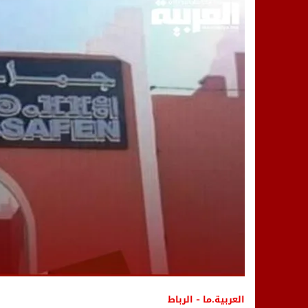
14:25
“العربية.ما” تنشر أخبار تيفلت وأصداء
18:23
طاطا: “اعتداء” على حقوقي يشعل غضب
13:35
عقول الغد تصنع المستقبل: مسابقة “Robot Innov” بمراكش تؤسس لجيل الابتكار والتكنولوجي
العربية.ما - الرباط