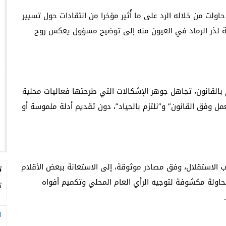
اولت من خلاله الرد على ما أُثير مؤخرا من انتقادات حول تسيير
ولة لذر الرماد في العيون منه إلى توضيح مسؤول يعكس روح
ام بالقانون، تجاهل جوهر الإشكالات التي طرحتها فعاليات محلية
مل وفق القانون” و”نلتزم بالحياد”، دون تقديم أدلة ملموسة أو
زب الاستقلال، وفق مصادر موثوقة، إلى الاستعانة ببعض الأقلام
ت
محاولة مكشوفة لتوجيه الرأي العام المحلي وتكميم أفواه
ت
ا