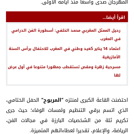
المهرجان صدى واسعا منذ أيامه الأولى.
اقرأ أيضا...
رحيل الممثل المغربي محمد الخلفي: أسطورة الفن الدرامي
في المغرب
اعتماد 14 يناير كعيد وطني في المغرب للاحتفال برأس السنة
الأمازيغية
مسرحية زهرة ومقص تستقطب جمهورا متنوعا في أول عرض
لها
احتضنت القاعة الكبرى لمنتزه
“المربوح”
الحفل الختامي،
الذي اتسم برقي التنظيم ولمسات الوفاء؛ حيث جرى
تكريم ثلة من الشخصيات البارزة في مجالات الفن،
الرياضة، والإعلام، تقديرا لعطاءاتهم المتميزة.