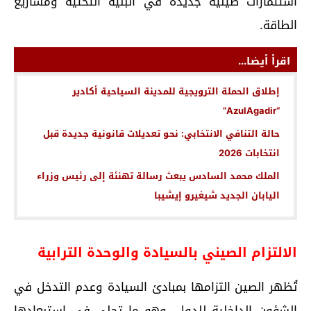
استثمارات صينية جديدة في البنية التحتية ومشاريع
الطاقة.
اقرأ أيضا...
إطلاق الحملة الترويجية للمدينة السياحية أكادير
“AzulAgadir”
حالة التنافي الانتخابي: نحو تعديلات قانونية جديدة قبل
انتخابات 2026
الملك محمد السادس يبعث رسالة تهنئة إلى رئيس وزراء
اليابان الجديد شيغيرو إيشيبا
الالتزام الصيني بالسيادة والوحدة الترابية
تُظهر الصين التزامها بمبادئ السيادة وعدم التدخل في
الشؤون الداخلية للدول، وهو ما تجلى في استبعادها