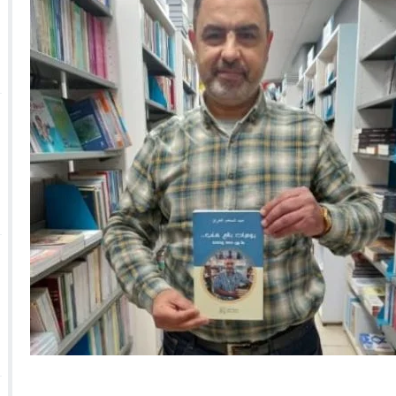
 الأحداث فيها بصيغة أخرى
10:29
الجيش الملكي ينتفض ضد تعيين “ندالا” ويطا
 الجمعيات وملف “ماء القصبة” يفجّر الأوضاع
ا