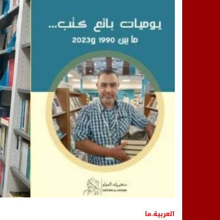
14:25
“العربية.ما” تنشر أخبار تيفلت وأصداء
18:23
طاطا: “اعتداء” على حقوقي يشعل غضب
13:35
عقول الغد تصنع المستقبل: مسابقة “Robot Innov” بمراكش تؤسس لجيل الابتكار والتكنولوجي
العربية.ما