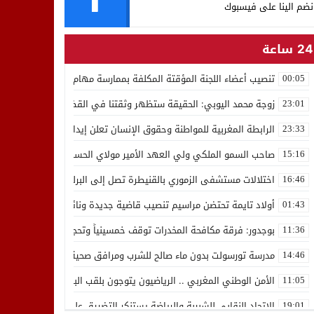
نضم الينا على فيسبوك
24 ساعة
تنصيب أعضاء اللجنة المؤقتة المكلفة بممارسة مهام المجلس الوطني للص
00:05
زوجة محمد اليوبي: الحقيقة ستظهر وثقتنا في القضاء ثابتة
23:01
الرابطة المغربية للمواطنة وحقوق الإنسان تعلن إيداع رئيسها إدريس 
23:33
صاحب السمو الملكي ولي العهد الأمير مولاي الحسن يدشن “برج محمد 
15:16
اختلالات مستشفى الزموري بالقنيطرة تصل إلى البرلمان واستقالة مدير
16:46
أولاد تايمة تحتضن مراسيم تنصيب قاضية جديدة ونائب لوكيل الملك بالمح
01:43
بوجدور: فرقة مكافحة المخدرات توقف خمسينياً وتحجز 10 كيلوغرامات من الشيرا
11:36
مدرسة تورسولت بدون ماء صالح للشرب ومرافق صحية في وضعية كارثية،أولي
14:46
الأمن الوطني المغربي .. الرياضيون يتوجون بلقب البطولة العربية للعدو 
11:05
الاتحاد النقابي للشبيبة والرياضة يستنكر التضييق على الموظفين بجهة ا
19:01