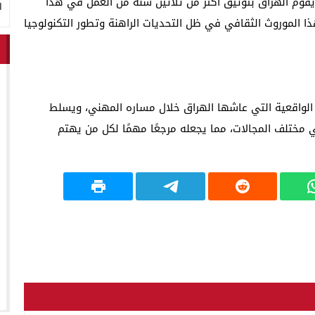
 يقوم الهراق بتوثيق أكثر من ثلاثين سنة من العمل في هذا
ا
 الموروث الثقافي في ظل التحديات الراهنة وتطور التكنولوجيا
بين 1990 و2023” يوثق الأحداث الواقعية التي عاشها الهراق خلال مساره المهني، ويسلط
مختلف المجالات، مما يجعله مرجعًا مهمًا لكل من يهتم