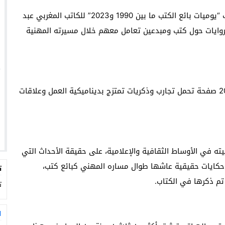
تضيف الخزانة الوطنية إصدارًا جديدًا لقائمتها، وهو كتاب “يوميات بائع الكتب ما بين 1990 و2023” للكاتب المغربي عبد
روايات حول كتب ومبدعين تعامل معهم خلال مسيرته المهنية
يتألف الكتاب الجديد، الصادر عن منشورات الخيام، من 200 صفحة تحمل تجارب وذكريات تمتزج بديناميكية العمل وعلاقات
يته في الأوساط الثقافية والإعلامية، على حقيقة الأحداث التي
ايات حقيقية عاشها طوال مساره المهني كبائع كتب،
ت
م ذكرها في الكتاب.
ت
ا