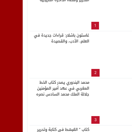
للمقاومة والتحرير بالخميسات
لب بنزاهة النهائي
يحتفيان بكتاب الدكتورة مريم شبار
1
غاستون باشلار: قراءات جديدة في
العلم، الأدب، والقصيدة
2
محمد البندوري يصدر كتاب الخط
المغربي في عهد أمير المؤمنين
جلالة الملك محمد السادس نصره
الله
3
كتاب ” المُبسّط في كتابة وتحرير