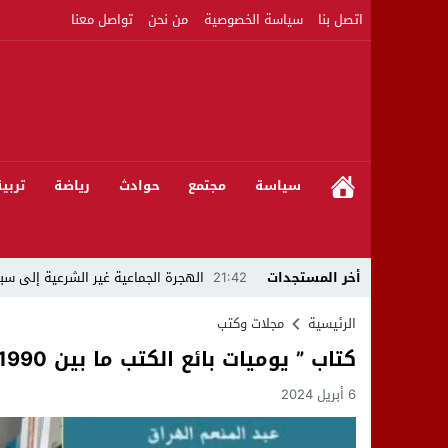
اتصل بنا
سياسة الخصوصية
من نحن
تواصل معنا
سياسة
مجتمع
حوادث
رياضة
تربي
أخر المستجدات
21:42
الهجرة الجماعية غير الشرعية إلى سبت
21:16
بين المشروع الرياضي والإنجاز التاريخي: 
الرئيسية
مجلات وكتب
كتاب ” يوميات بائع الكتب ما بين 1990 و2023 ” لعبد المنعم الهراق
08:50
مبادرات مواطنة وشركاؤها ينظمون ورشا
6 أبريل 2024
22:59
رئيس جماعة عين الجوهرة سيدي بوخلخا
09:55
تساؤلات.. كيف أصبح العميد الأمني ال