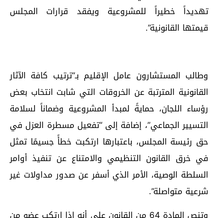
تهديداً خطيراً للمشروعية ويفقد قرارات المجلس
قيمتها القانونية”.
وطالب المستشارون عامل الإقليم بـ“ترتيب كافة الآثار
القانونية المترتبة عن الخروقات التي شابت انتخاب بعض
رؤساء اللجان، حمايةً لمبدأ المشروعية وضماناً لسلامة
التسيير الجماعي”، إضافة إلى “تفعيل مسطرة العزل في
حق رئيسة المجلس، باعتبارها ارتكبت خطأً جسيمًا تمثل
في خرق القانون التنظيمي والامتناع عن تنفيذ أوامر
السلطة الوصية، الأمر الذي أسفر عن صدور مداولات غير
شرعية متواصلة”.
وتنص المادة 64 من القانون على أنه إذا ارتكب عضو من