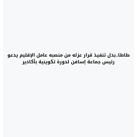
طاطا..بدل تنفيذ قرار عزله من منصبه عامل الإقليم يدعو
رئيس جماعة إسافن لدورة تكوينية بأكادير