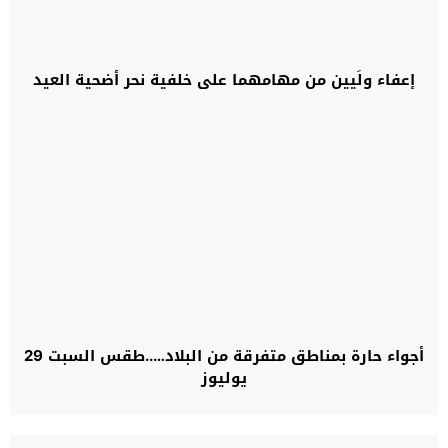
إعفاء ولَيين من مهامهما على خلفية نحر أضحية العيد
أجواء حارة بمناطق متفرقة من البلاد…..طقس السبت 29
يوليوز