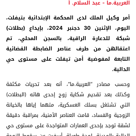
العربية.ما - عبد السلام. أ
أمر وكيل الملك لدى المحكمة الإبتدائية بتيفلت،
اليوم، الإثنين 30 دجنبر 2024، بإيداع (بطلات)
شبكة للدعارة الراقية، بالسجن المحلي، تم
اعتقالهن من طرف عناصر الضابطة القضائية
التابعة لمفوضية أمن تيفلت على مستوى حي
الدالية.
وحسب مصادر “العربية.ما”، أنه بعد تحريات مكثفة
وكذلك بعد تقديم شكاية زوج إحدى هاته (البطلات)
التي تشتغل بسلك العسكرية، متهما إياها بالخيانة
الزوجية والفساد، قامت العناصر الأمنية، بمراقبة دقيقة
لشقة توجد بإحدى العمارات المتواجدة على مستوى حي
الدالية بالمدينة، لمدة طويلة، أسفرت عن سقوط الزوجة