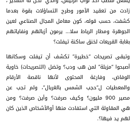
يشغل منصب أحد نواب الرئيس، والذي “نكن له التقدير”،
زادت من تعقيد الأمور وطرح التساؤلات بقوة بعدما
كشفت، حسب قوله، كون معامل المجال الصناعي لعين
الجوهرة ومطار الرباط سلا… يرمون أزبالهم ونفاياتهم
بغابة القريعات لخنق ساكنة تيفلت؟
وتبقى تصريحات “خطيرة” تكشف أن تيفلت وسكانها
أصبحوا “مزبلة” لمن هب ودب؟ وتضل (التصريحات) خاوية
الوفاض، وفارغة المحتوى لأنها ناقصة الأرقام
والمعطيات ل”حجب الشمس بالغربال”، ولم تجب عن
مصير 900 مليون؟ وكيف صرفت؟ وأين صرفت؟ ومن
هي المقاولة التي استفادت منها أوالأشخاص الذين كان
لهم يد فيها؟.