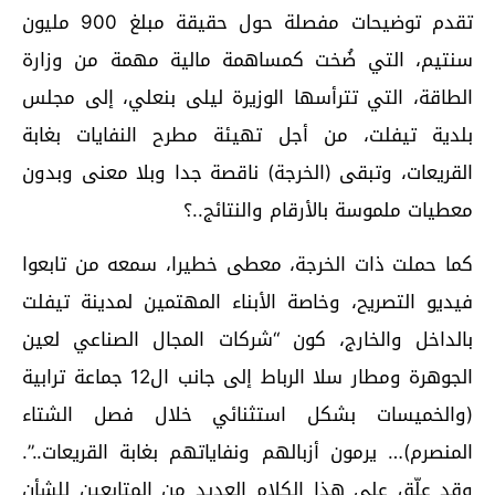
تقدم توضيحات مفصلة حول حقيقة مبلغ 900 مليون
سنتيم، التي ضُخت كمساهمة مالية مهمة من وزارة
الطاقة، التي تترأسها الوزيرة ليلى بنعلي، إلى مجلس
بلدية تيفلت، من أجل تهيئة مطرح النفايات بغابة
القريعات، وتبقى (الخرجة) ناقصة جدا وبلا معنى وبدون
معطيات ملموسة بالأرقام والنتائج..؟
كما حملت ذات الخرجة، معطى خطيرا، سمعه من تابعوا
فيديو التصريح، وخاصة الأبناء المهتمين لمدينة تيفلت
بالداخل والخارج، كون “شركات المجال الصناعي لعين
الجوهرة ومطار سلا الرباط إلى جانب ال12 جماعة ترابية
(والخميسات بشكل استثنائي خلال فصل الشتاء
المنصرم)… يرمون أزبالهم ونفاياتهم بغابة القريعات..”.
وقد علّق على هذا الكلام العديد من المتابعين للشأن