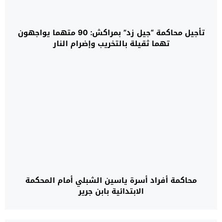
تأجيل محاكمة “جيل زد” بمراكش: 90 متهما يواجهون
تهما ثقيلة بالتخريب وإضرام النار
محاكمة أفراد أسرة ياسين الشبلي أمام المحكمة
الابتدائية بابن جرير