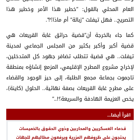
العام المحلي بالقول: “خطير هذا الأمر وخطير هذا
التصريح.. فهل تيفلت “زبالة” أم ماذا؟!”.
كما جاء بالخرجة أن”قضية حرائق غابة القريعات هي
قضية أكبر وأكبر بكثير من المجلس الجماعي لمدينة
تيفلت.. هي قضية تتطلب تضافر جهود كل المتدخلين،
لإخراج مشروع المطرح الإقليمي، المزمع إنشاؤه بمنطقة
تاجموت بجماعة مجمع الطلبة، إلى حيز الوجود والقضاء
على مطرح غابة القريعات بصفة نهائية.. الحلول (كاينة)،
يخص العزيمة الهادفة والسريعة؟!..”
اقرأ أيضا...
قدماء العسكريين والمحاربين وذوي الحقوق بالخميسات
يحتجون على ظروفهم المزرية ويرفعون مطالبهم للجهات