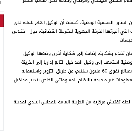
عام المحلي التيفلتي والوطني وكذلك داخل مكاتب القصر
ا
ن المنابر الصحفية الوطنية، كشفت أن الوكيل العام للملك لدى
ات التي أنجزتها الفرقة الجهوية للشرطة القضائية، حول اختلاس
ميسات.
شان تقدم بشكاية، إضافة إلى شكاية أخرى وضعها الوكيل
وطنية استمعت إلى وكيل المداخيل التابع إداريا إلى الخزينة
العامة، الذي تحوم حوله شبهة اختلاس أموال عمومية، بمبالغ تفوق 60 مليون سنتيم، عن طريق التزوير واستعماله
معلومات غير صحيحة بالنظام المعلوماتي الخاص بتدبير مداخيل
لجنة تفتيش مركزية من الخزينة العامة للمجلس البلدي لمدينة