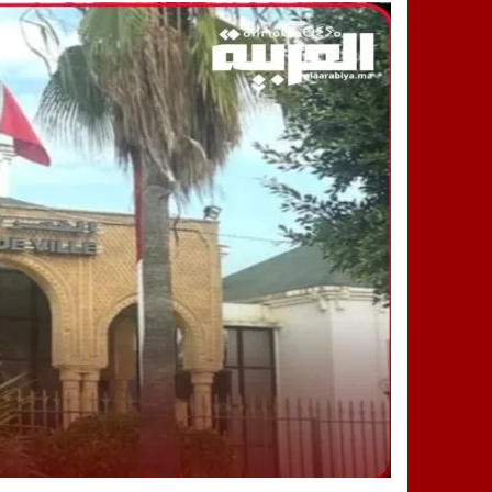
14:25
“العربية.ما” تنشر أخبار تيفلت وأصداء
18:23
طاطا: “اعتداء” على حقوقي يشعل غضب
13:35
عقول الغد تصنع المستقبل: مسابقة “Robot Innov” بمراكش تؤسس لجيل الابتكار والتكنولوجي