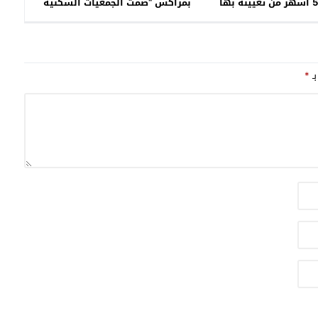
سليمان بعد 5 أشهر من تعيينه بها
بمراكش “صمت الجمعيات السكنية
لى مصالح الداخلية
وحاجة ملحة للصيانة والافتتاح”
بـ
*