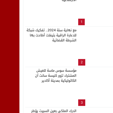
لب بنزاهة النهائي
1
مع نهاية سنة 2024.. تفكيك شبكة
للدعارة الراقية بتيفلت أطاحت بها
الشرطة القضائية
2
مؤسسة سوس ماسة للعيش
المشترك تزور كنيسة سانت آن
الكاثوليكية بمدينة أكادير
3
الدرك الملكي بعين السبيت يؤطر