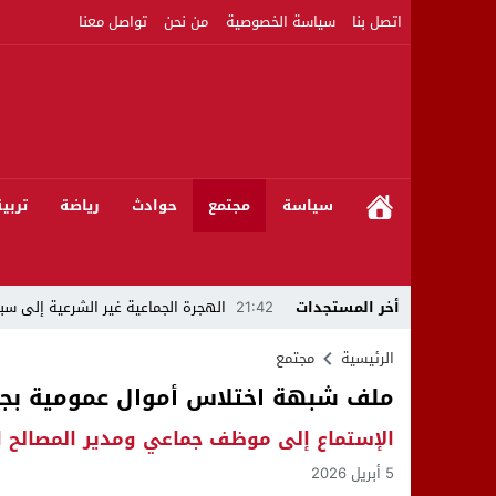
اتصل بنا
سياسة الخصوصية
من نحن
تواصل معنا
سياسة
مجتمع
حوادث
رياضة
تربي
أخر المستجدات
21:42
الهجرة الجماعية غير الشرعية إلى سبت
21:16
بين المشروع الرياضي والإنجاز التاريخي: 
الرئيسية
مجتمع
ملف شبهة اختلاس أموال عمومية بجم
08:50
مبادرات مواطنة وشركاؤها ينظمون ورشا
الإستماع إلى موظف جماعي ومدير المصالح 
22:59
رئيس جماعة عين الجوهرة سيدي بوخلخا
5 أبريل 2026
09:55
تساؤلات.. كيف أصبح العميد الأمني ال