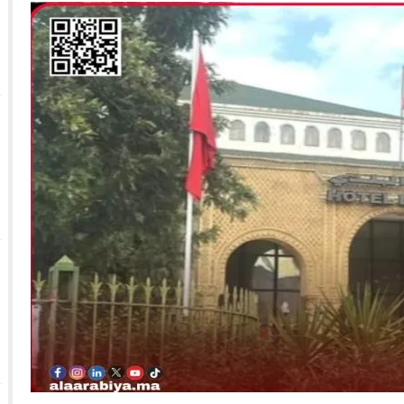
 الأحداث فيها بصيغة أخرى
10:29
الجيش الملكي ينتفض ضد تعيين “ندالا” ويطا
 الجمعيات وملف “ماء القصبة” يفجّر الأوضاع
ا