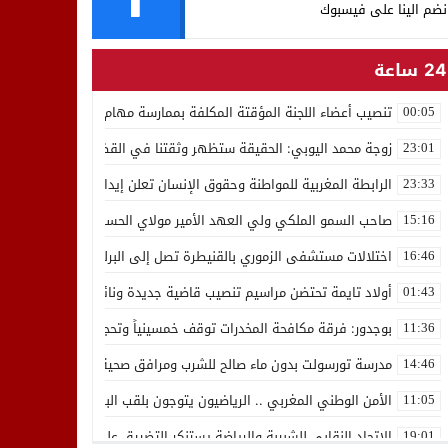
نضم الينا على فيسبوك
24 ساعة
تنصيب أعضاء اللجنة المؤقتة المكلفة بممارسة مهام المجلس الوطني للص
00:05
زوجة محمد اليوبي: الحقيقة ستظهر وثقتنا في القضاء ثابتة
23:01
الرابطة المغربية للمواطنة وحقوق الإنسان تعلن إيداع رئيسها إدريس 
23:33
صاحب السمو الملكي ولي العهد الأمير مولاي الحسن يدشن “برج محمد 
15:16
اختلالات مستشفى الزموري بالقنيطرة تصل إلى البرلمان واستقالة مدير
16:46
أولاد تايمة تحتضن مراسيم تنصيب قاضية جديدة ونائب لوكيل الملك بالمح
01:43
بوجدور: فرقة مكافحة المخدرات توقف خمسينياً وتحجز 10 كيلوغرامات من الشيرا
11:36
مدرسة تورسولت بدون ماء صالح للشرب ومرافق صحية في وضعية كارثية،أولي
14:46
الأمن الوطني المغربي .. الرياضيون يتوجون بلقب البطولة العربية للعدو 
11:05
الاتحاد النقابي للشبيبة والرياضة يستنكر التضييق على الموظفين بجهة ا
19:01