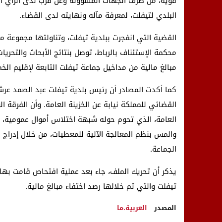
قوية، من طرف الجهات المسؤولة وعن قرب لدى الرأي ال
البلدي لتيفلت، لمعرفة مآله ونهايته لدى القضاء.
القضية التي انفجرت ببلدية تيفلت، وتناولتها مجموعة م
محكمة الإستئناف بالرباط، توصل بنتائج الأبحاث والتحري
مبالغ مالية من مداخيل جماعة تيفلت التابعة لإقليم الخ
كما أكدت المصادر أن رئيس بلدية تيفلت عبد الصمد عر
القضائي للمملكة نيابة عن الخزينة العامة. وأن الفرقة ال
والمس بنظم المعالجة الآلية للمعطيات، من خلال إدراج 
الجماعة.
يذكر أن تحريك الملف، جاء بعد عملية افتحاص قامت بها 
تيفلت والتي تم خلالها رصد اختفاء مبالغ مالية.
المصدر
العربية.ما