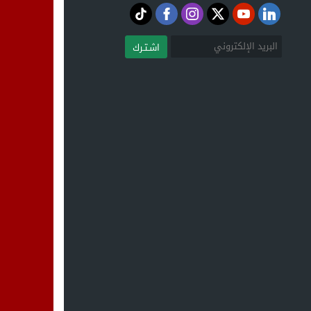
اشـتـرك