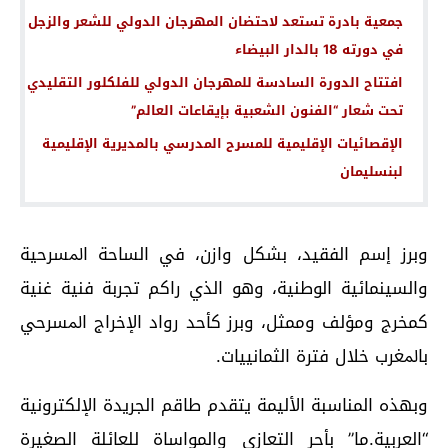
جمعية بادرة تستعد لاحتضان المهرجان الدولي للشعر والزجل
في دورته 18 بالدار البيضاء
افتتاح الدورة السادسة للمهرجان الدولي للفلكلور التقليدي
تحت شعار “الفنون الشعبية بإيقاعات العالم”
الإقصائيات الإقليمية للمسرح المدرسي بالمديرية الإقليمية
لبنسليمان
وبرز إسم الفقيد، بشكل وازن، في اﻟﺴﺎﺣﺔ اﳌﺴﺮﺣﻴﺔ
والسينمائية اﻟﻮﻃﻨﻴﺔ، وهو الذي راﻛﻢ ﺗﺠﺮبة ﻓﻨﻴﺔ ﻏﻨﻴﺔ
ﻛﻤﺨﺮج وﻣﺆﻟﻒ وﻣﻤﺜﻞ، وبرز كأحد رواد اﻹﺧﺮاج اﳌﺴﺮحي
ﺑﺎﳌﻐﺮب ﺧﻼل فترة اﻟﺜﻤﺎﻧﻴﻴﺎت.
وبهذه المناسبة الأليمة يتقدم طاقم الجريدة الإلكترونية
“العربية.ما” بأحر التعازي والمواساة للعائلة الصغيرة