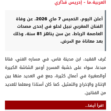
العربية.ما - إدريس قدّاري
أعلن اليوم، الخميس 7 ماي 2026، عن وفاة
الفنان المغربي نبيل لحلو في إحدى مصحات
العاصمة الرباط، ﻋﻦ ﺳﻦ يناهز 81 ﺳﻨﺔ، وذلك
بعد ﻣﻌﺎﻧﺎة ﻣﻊ اﳌﺮض.
عُرف الفقيد، ابن مدينة فاس، في مساره الفني، فنانا
مبدعا، سواء على خشبة المسرح أوعبر الشاشة الكبيرة
أوالصغيرة في أعمال كثيرة، جمع في العديد منها بين
الإنتاج والإخراج والتمثيل. كما كان أستاذا ومعلما للعديد
من الفنانين.
اقرأ أيضا...