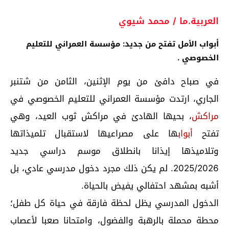
العربية.ما / محمد شيوي
أبواب الأمل تفتح من جديد: مؤسسة العمراني للتعليم
الخصوصي .
في صباح دافئ من يوم الإثنين، الثامن من شتنبر
الجاري، ارتدت مؤسسة العمراني للتعليم الخصوصي في
مراكش
، بحيها الهادئ في مراكش ثوب العيد، وهي
تفتح
أبواب
ها على مصراعيها لاستقبال تلميذاتها
وتلاميذها إيذانا بانطلاق موسم دراسي جديد
2025/2026. لم يكن ذلك مجرد دخول مدرسي عادي، بل
أشبه بمشهد احتفالي يفيض بالحياة.
الدخول المدرسي يظل لحظة فارقة في حياة كل طفل؛
محطة محملة بالرهبة والفضول، وامتحانا صعبا لأعصاب