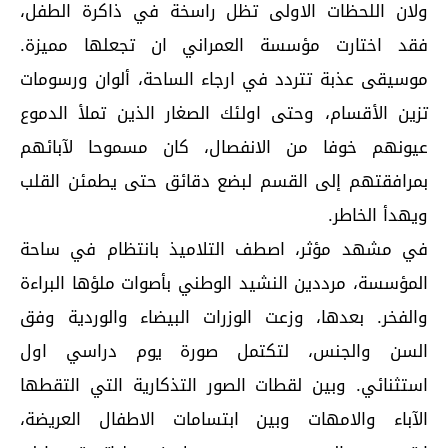
ولان اللحظات الاولى تظل راسخة في ذاكرة الطفل،
فقد اختارت مؤسسة العمراني ان تجعلها مميزة.
موسيقى عذبة تتردد في ارجاء الساحة، ألوان ورسومات
تزين الأقسام، وحتى اولئك الصغار الذين تملأ الدموع
عيونهم خوفا من الانفصال، كان مسموحا لآبائهم
بمرافقتهم إلى القسم لبضع دقائق حتى يطمئن القلب
ويهدأ الخاطر.
في مشهد مؤثر، اصطف التلاميذ بانتظام في ساحة
المؤسسة، مرددين النشيد الوطني بأصوات ملؤها البراءة
والفخر. بعدها، وزعت الوزرات البيضاء والوردية وفق
السن والجنس، لتكتمل صورة يوم دراسي اول
استثنائي. وبين لقطات الصور التذكارية التي التقطها
الآباء والامهات وبين ابتسامات الاطفال العريضة،