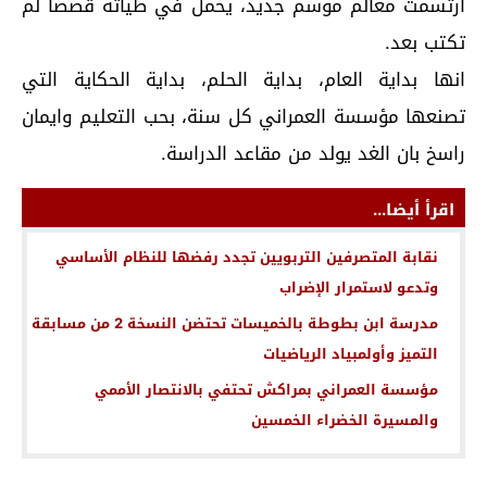
ارتسمت معالم موسم جديد، يحمل في طياته قصصا لم
تكتب بعد.
انها بداية العام، بداية الحلم، بداية الحكاية التي
تصنعها مؤسسة العمراني كل سنة، بحب التعليم وايمان
راسخ بان الغد يولد من مقاعد الدراسة.
اقرأ أيضا...
نقابة المتصرفين التربويين تجدد رفضها للنظام الأساسي
وتدعو لاستمرار الإضراب
مدرسة ابن بطوطة بالخميسات تحتضن النسخة 2 من مسابقة
التميز وأولمبياد الرياضيات
مؤسسة العمراني بمراكش تحتفي بالانتصار الأممي
والمسيرة الخضراء الخمسين