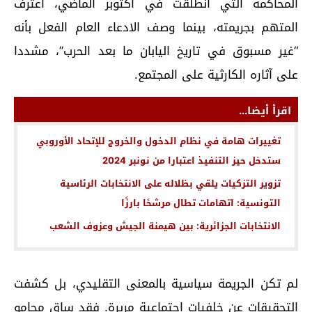
المحاكمة التي انطلقت في أكتوبر الماضي، اعترف
المتهم بجريمته، بينما وصف الادعاء العام الفعل بأنه
“غير مسبوق في تاريخ اليابان ما بعد الحرب”، مشددا
على آثاره الكارثية على المجتمع.
اقرأ أيضا...
تغييرات هامة في نظام الدخول والخروج للإتحاد الأوروبي
ستدخل حيز التنفيذ اعتبارا من نونبر 2024
تزوير التزكيات يلقي بظلاله على الانتخابات الرئاسية
التونسية: اتهامات تطال مرشحًا بارزًا
الانتخابات الجزائرية: بين هيمنة الجيش وعزوف الشعب
لم تكن الجريمة سياسية بالمعنى التقليدي، بل كشفت
التحقيقات عن خلفيات اجتماعية مريرة. فقد ساق محامو