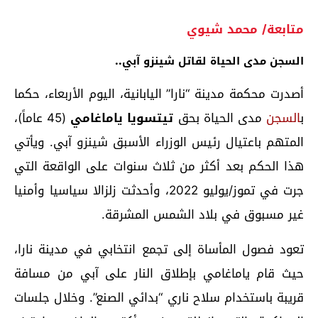
متابعة/ محمد شيوي
السجن مدى الحياة لقاتل شينزو آبي..
أصدرت محكمة مدينة “نارا” اليابانية، اليوم الأربعاء، حكما
ب
السجن
مدى الحياة بحق
تيتسويا ياماغامي
(45 عاماً)،
المتهم باعتيال رئيس الوزراء الأسبق شينزو آبي. ويأتي
هذا الحكم بعد أكثر من ثلاث سنوات على الواقعة التي
جرت في تموز/يوليو 2022، وأحدثت زلزالا سياسيا وأمنيا
غير مسبوق في بلاد الشمس المشرقة.
تعود فصول المأساة إلى تجمع انتخابي في مدينة نارا،
حيث قام ياماغامي بإطلاق النار على آبي من مسافة
قريبة باستخدام سلاح ناري “بدائي الصنع”. وخلال جلسات