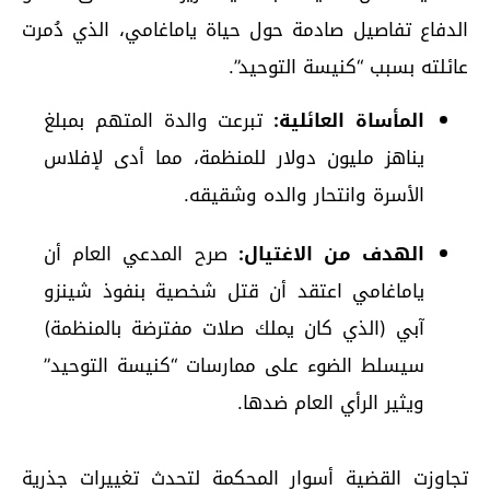
الدفاع تفاصيل صادمة حول حياة ياماغامي، الذي دُمرت
عائلته بسبب “كنيسة التوحيد”.
المأساة العائلية:
تبرعت والدة المتهم بمبلغ
يناهز مليون دولار للمنظمة، مما أدى لإفلاس
الأسرة وانتحار والده وشقيقه.
الهدف من الاغتيال:
صرح المدعي العام أن
ياماغامي اعتقد أن قتل شخصية بنفوذ شينزو
آبي (الذي كان يملك صلات مفترضة بالمنظمة)
سيسلط الضوء على ممارسات “كنيسة التوحيد”
ويثير الرأي العام ضدها.
تجاوزت القضية أسوار المحكمة لتحدث تغييرات جذرية