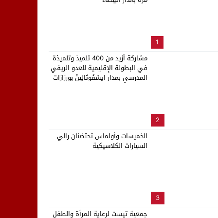
لب بنزاهة النهائي
1
مشاركة أزيد من 400 تلميذ وتلميذة
في البطولة الإقليمية للعدو الريفي
المدرسي بمدار ايسْفُوتَالِينْ بورزازات
2
الخميسات وأولماس تحتضنان رالي
السيارات الكلاسيكية
3
جمعية تيست لرعاية المرأة والطفل