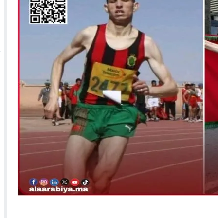
 الأحداث فيها بصيغة أخرى
10:29
الجيش الملكي ينتفض ضد تعيين “ندالا” ويطا
 الجمعيات وملف “ماء القصبة” يفجّر الأوضاع
ا