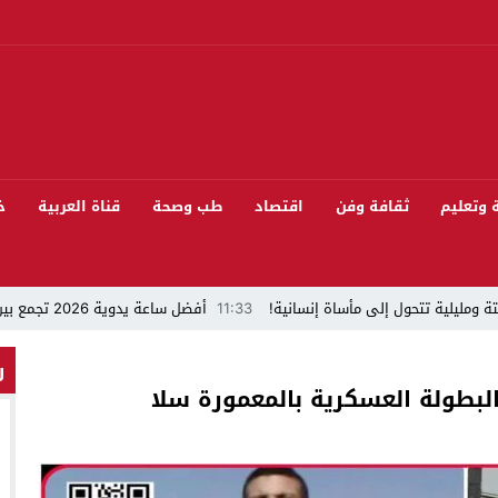
ة وتعليم
ثقافة وفن
اقتصاد
طب وصحة
قناة العربية
خ
ة ومليلية تتحول إلى مأساة إنسانية!
11:33
أفضل ساعة يدوية 2026 تجمع بين الأناقة والدقة
“قراءة في مشاركة المنتخب المغربي لكرة القدم في كأس العالم FIFA 2026 ”
ر
لبطولة العسكرية بالمعمورة سلا
 بيئيا بغابة المقاومة بمدينة الخميسات
ل تيفلت يجمع السياسيين “الأصدقاء/الأعداء” في الموسم السنوي للتبوريدة في د
سابق محمود عرشان رئيسا للكونفدرالية الإفريقية للكرة الحديدية؟