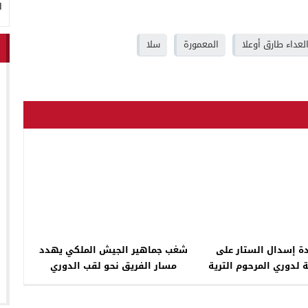
ا
لعداء طارق أوعلا
المعمورة
سلا
دة إسدال الستار على
شغب جماهير الجيش الملكي يهدد
ة لدوري المرحوم الترية
مسار الفريق نحو لقب الدوري
بملعب برط بالمهارزة
الساحل