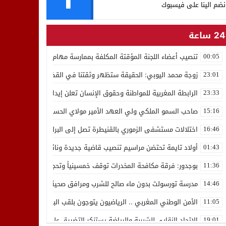
نضم الينا على فيسبوك
24 ساعة
تنصيب أعضاء اللجنة المؤقتة المكلفة بممارسة مهام المجلس الوطني للص
00:05
زوجة محمد اليوبي: الحقيقة ستظهر وثقتنا في القضاء ثابتة
23:01
الرابطة المغربية للمواطنة وحقوق الإنسان تعلن إيداع رئيسها إدريس 
23:33
صاحب السمو الملكي ولي العهد الأمير مولاي الحسن يدشن “برج محمد 
15:16
اختلالات مستشفى الزموري بالقنيطرة تصل إلى البرلمان واستقالة مدير
16:46
أولاد تايمة تحتضن مراسيم تنصيب قاضية جديدة ونائب لوكيل الملك بالمح
01:43
بوجدور: فرقة مكافحة المخدرات توقف خمسينياً وتحجز 10 كيلوغرامات من الشيرا
11:36
مدرسة تورسولت بدون ماء صالح للشرب ومرافق صحية في وضعية كارثية،أولي
14:46
الأمن الوطني المغربي .. الرياضيون يتوجون بلقب البطولة العربية للعدو 
11:05
الاتحاد النقابي للشبيبة والرياضة يستنكر التضييق على الموظفين بجهة ا
19:01