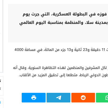
 فوزه في البطولة العسكرية، التي جرت يوم
براير 2026، بالمعمورة بمدينة سلا، والمنظمة بمناسبة اليوم العالمي
وسَجّل العداء طارق أوعلا، منتسب الجيش الملكي، توقيت 11 دقيقة و23 ثانية و13 جزء من المائة، في مسافة 4000
ر لكل المشرفين والمنظمين لهذه التظاهرة السنوية. وقال أنه
 الدولي الرباط، متطلعا إلى تحقيق المزيد من الألقاب.
ت
ت
ا