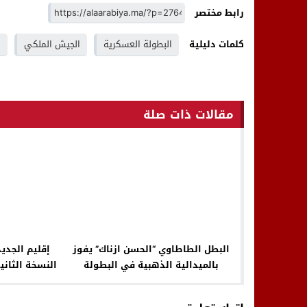
رابط مختصر
كلمات دليلية
البطولة العسكرية
الجيش الملكي
ا
مقالات ذات صلة
البطل الطاطاوي “الحسن ازناك” يفوز
إقليم الجدي
بالميدالية الذهبية في البطولة
النسخة الثاني
الوطنية المدرسية لرياضات الدفاعية
لكرة القدم 
صنف الكاطا بمدينة اكادير