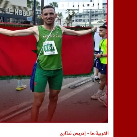
14:25
“العربية.ما” تنشر أخبار تيفلت وأصداء
18:23
طاطا: “اعتداء” على حقوقي يشعل غضب
13:35
عقول الغد تصنع المستقبل: مسابقة “Robot Innov” بمراكش تؤسس لجيل الابتكار والتكنولوجي
العربية.ما - إدريس قدّاري