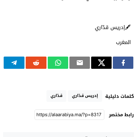
🖋️إدريس قدّاري
المغرب
إدريس قدّاري
قدّاري
كلمات دليلية
رابط مختصر