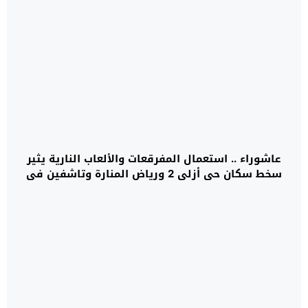
عاشوراء .. استعمال المفرقعات والألعاب النارية يثير
سخط سكان حي أزلي 2 ورياض المنارة وتاشفين في
مراكش