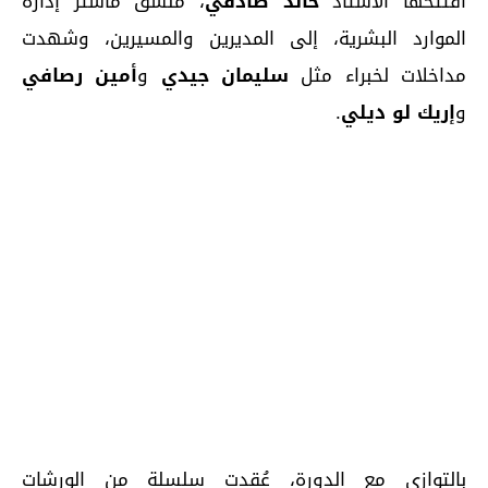
افتتحها الأستاذ
خالد صادقي
، منسق ماستر إدارة
الموارد البشرية، إلى المديرين والمسيرين، وشهدت
مداخلات لخبراء مثل
سليمان جيدي
و
أمين رصافي
و
إريك لو ديلي
.
بالتوازي مع الدورة، عُقدت سلسلة من الورشات