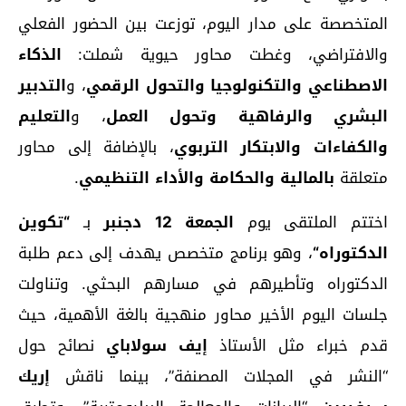
المتخصصة على مدار اليوم، توزعت بين الحضور الفعلي
والافتراضي، وغطت محاور حيوية شملت:
الذكاء
الاصطناعي والتكنولوجيا والتحول الرقمي
، و
التدبير
البشري والرفاهية وتحول العمل
، و
التعليم
والكفاءات والابتكار التربوي
، بالإضافة إلى محاور
متعلقة
بالمالية والحكامة والأداء التنظيمي
.
اختتم الملتقى يوم
الجمعة 12 دجنبر
بـ
“
تكوين
الدكتوراه
“
، وهو برنامج متخصص يهدف إلى دعم طلبة
الدكتوراه وتأطيرهم في مسارهم البحثي. وتناولت
جلسات اليوم الأخير محاور منهجية بالغة الأهمية، حيث
قدم خبراء مثل الأستاذ
إيف سولاباي
نصائح حول
“النشر في المجلات المصنفة”، بينما ناقش
إريك