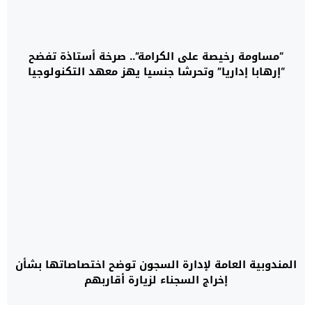
“مساومة رخيصة على الكرامة”.. صرخة أستاذة تفضح
“إرهابا إداريا” وتحرشا جنسيا يهز معهد التكنولوجيا
بسيدي سليمان
المندوبية العامة لإدارة السجون توضح اختصاصاتها بشأن
إخراج السجناء لزيارة أقاربهم