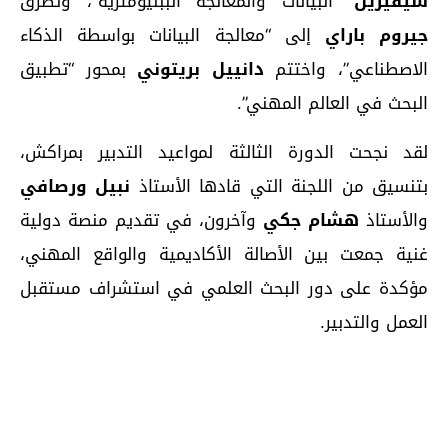
سيفيرين
“البيانات والمعالجة الببليومترية”، وتطرق
جيروم باراي
إلى “معالجة البيانات بواسطة الذكاء
الاصطناعي”، واختتم
دانييل بريتوني
بمحور “تطبيق
البحث في العالم المهني”.
لقد نجحت الدورة الثالثة لمواعيد التدبير بمراكش،
بتنسيق من اللجنة التي قادها الأستاذ
نبيل ورصافي
والأستاذ
هشام جكي
وآخرون، في تقديم منصة دولية
غنية جمعت بين الأصالة الأكاديمية والواقع المهني،
مؤكدة على دور البحث العلمي في استشراف مستقبل
العمل والتدبير.