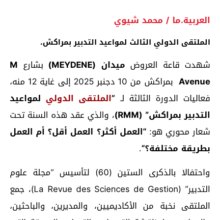
العربية.ما / محمد شيوي
الملتقى الدولي الثالث لمواعيد التدبير بمراكش.
شهدت قاعة العروض
ميدان
(MEYDENE)
بشارع
M
Avenue
بمراكش من 10 دجنبر 2025 إلى غاية 12 منه،
فعاليات الدورة الثالثة لـ
“
الملتقى الدولي
لمواعيد
التدبير بمراكش
” (RMM)
، والذي عقد هذه السنة تحت
شعار محوري هو:
“
العمل أكثر؟ العمل أقل؟ أم العمل
بطريقة مختلفة؟
“
.
واحتفالا بالذكرى الستين (60) لتأسيس “مجلة علوم
التدبير” (La Revue des Sciences de Gestion)، جمع
الملتقى نخبة من الأكاديميين، والمديرين، والباحثين،