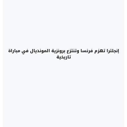
إنجلترا تهزم فرنسا وتنتزع برونزية المونديال في مباراة
تاريخية