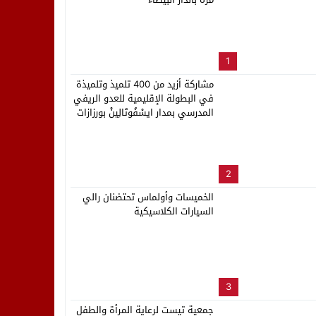
لب بنزاهة النهائي
1
مشاركة أزيد من 400 تلميذ وتلميذة
في البطولة الإقليمية للعدو الريفي
المدرسي بمدار ايسْفُوتَالِينْ بورزازات
2
الخميسات وأولماس تحتضنان رالي
السيارات الكلاسيكية
3
جمعية تيست لرعاية المرأة والطفل