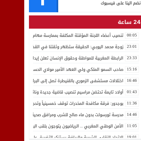
نضم الينا على فيسبوك
24 ساعة
تنصيب أعضاء اللجنة المؤقتة المكلفة بممارسة مهام المجلس الوطني للص
00:05
زوجة محمد اليوبي: الحقيقة ستظهر وثقتنا في القضاء ثابتة
23:01
الرابطة المغربية للمواطنة وحقوق الإنسان تعلن إيداع رئيسها إدريس 
23:33
صاحب السمو الملكي ولي العهد الأمير مولاي الحسن يدشن “برج محمد 
15:16
اختلالات مستشفى الزموري بالقنيطرة تصل إلى البرلمان واستقالة مدير
16:46
أولاد تايمة تحتضن مراسيم تنصيب قاضية جديدة ونائب لوكيل الملك بالمح
01:43
بوجدور: فرقة مكافحة المخدرات توقف خمسينياً وتحجز 10 كيلوغرامات من الشيرا
11:36
مدرسة تورسولت بدون ماء صالح للشرب ومرافق صحية في وضعية كارثية،أولي
14:46
الأمن الوطني المغربي .. الرياضيون يتوجون بلقب البطولة العربية للعدو 
11:05
الاتحاد النقابي للشبيبة والرياضة يستنكر التضييق على الموظفين بجهة ا
19:01