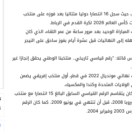
إنجازا تاريخيا برقم قياسي عالمي، حيث سجل 16 انتصارا دوليا متتاليا بعد فوزه على منتخب
اراة الوحيد بعد مرور ساعة من عمر اللقاء، الذي كان
له إلى النهائيات قبل عشرة أيام بفوز ساحق على النيجر
ائلا: “رقم قياسي تاريخي.. منتخبنا الوطني يحقق إنجازا غير
ويُعتبر المنتخب المغربي، الذي أذهل الجميع ببلوغه نصف نهائي مونديال 2022 في قطر، أول منتخب إفريقي يضمن
 الولايات المتحدة وكندا والمكسيك.
بدأت سلسلة انتصارات المغرب في 7 يونيو 2024، حيث كان يتقاسم الرقم القياسي السابق البالغ 15 انتصارا مع منتخب
ت
إسبانيا، الذي حقق هذه السلسلة خلال تتويجه بكأس أوروبا 2008، قبل أن تنتهي في يونيو 2009. كما كان الرقم
ت
200.
ا