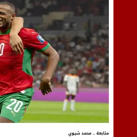
14:25
“العربية.ما” تنشر أخبار تيفلت وأصداء
18:23
طاطا: “اعتداء” على حقوقي يشعل غضب
13:35
عقول الغد تصنع المستقبل: مسابقة “Robot Innov” بمراكش تؤسس لجيل الابتكار والتكنولوجي
متابعة .. محمد شيوي