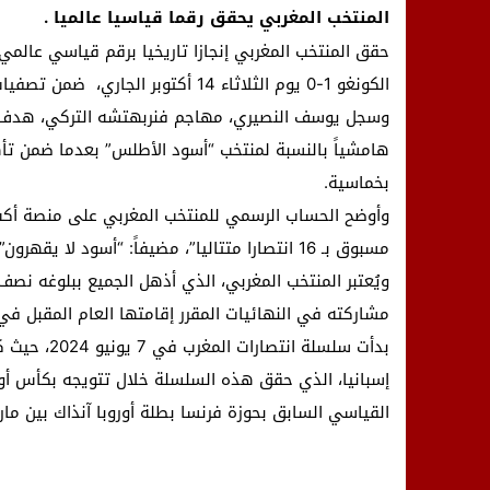
المنتخب المغربي يحقق رقما قياسيا عالميا .
حقق
المنتخب المغربي
الكونغو 1-0 يوم الثلاثاء 14 أكتوبر الجاري، ضمن تصفيات كأس العالم 2026 لكرة القدم في الرباط.
وسجل يوسف النصيري، مهاجم فنربهتشه التركي، هدف المب
هامشياً بالنسبة لمنتخب “أسود الأطلس” بعدما ضمن تأه
بخماسية.
وأوضح الحساب الرسمي للمنتخب المغربي على منصة أكس ق
مسبوق بـ 16 انتصارا متتاليا”، مضيفاً: “أسود لا يقهرون”.
مشاركته في النهائيات المقرر إقامتها العام المقبل في
القياسي السابق بحوزة فرنسا بطلة أوروبا آنذاك بين مارس 2003 وفبراير 4