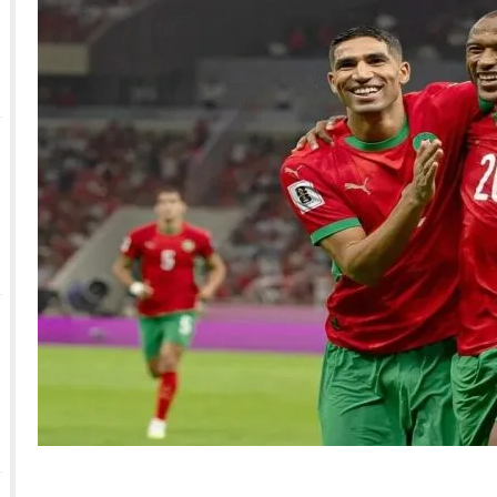
 الأحداث فيها بصيغة أخرى
10:29
الجيش الملكي ينتفض ضد تعيين “ندالا” ويطا
 الجمعيات وملف “ماء القصبة” يفجّر الأوضاع
ا