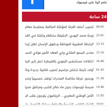
نضم الينا على فيسبوك
24 ساعة
تنصيب أعضاء اللجنة المؤقتة المكلفة بممارسة مهام المجلس الوطني للص
00:05
زوجة محمد اليوبي: الحقيقة ستظهر وثقتنا في القضاء ثابتة
23:01
الرابطة المغربية للمواطنة وحقوق الإنسان تعلن إيداع رئيسها إدريس 
23:33
صاحب السمو الملكي ولي العهد الأمير مولاي الحسن يدشن “برج محمد 
15:16
اختلالات مستشفى الزموري بالقنيطرة تصل إلى البرلمان واستقالة مدير
16:46
أولاد تايمة تحتضن مراسيم تنصيب قاضية جديدة ونائب لوكيل الملك بالمح
01:43
بوجدور: فرقة مكافحة المخدرات توقف خمسينياً وتحجز 10 كيلوغرامات من الشيرا
11:36
مدرسة تورسولت بدون ماء صالح للشرب ومرافق صحية في وضعية كارثية،أولي
14:46
الأمن الوطني المغربي .. الرياضيون يتوجون بلقب البطولة العربية للعدو 
11:05
الاتحاد النقابي للشبيبة والرياضة يستنكر التضييق على الموظفين بجهة ا
19:01