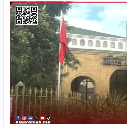
 الأحداث فيها بصيغة أخرى
10:29
الجيش الملكي ينتفض ضد تعيين “ندالا” ويطا
 الجمعيات وملف “ماء القصبة” يفجّر الأوضاع
ا