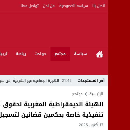
اتصل بنا
سياسة الخصوصية
من نحن
تواصل معنا
سياسة
مجتمع
حوادث
رياضة
تربي
أخر المستجدات
21:42
الهجرة الجماعية غير الشرعية إلى سبت
21:16
بين المشروع الرياضي والإنجاز التاريخي: 
الرئيسية
مجتمع
الهيئة الديمقراطية المغربية لحقوق
08:50
مبادرات مواطنة وشركاؤها ينظمون ورشا
تنفيذية خاصة بحكمين قضائين لتسجيل
22:59
رئيس جماعة عين الجوهرة سيدي بوخلخا
17 أكتوبر 2025
09:55
تساؤلات.. كيف أصبح العميد الأمني ال