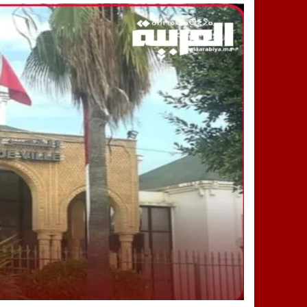
14:25
“العربية.ما” تنشر أخبار تيفلت وأصداء
18:23
طاطا: “اعتداء” على حقوقي يشعل غضب
13:35
عقول الغد تصنع المستقبل: مسابقة “Robot Innov” بمراكش تؤسس لجيل الابتكار والتكنولوجي