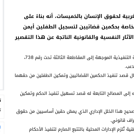
بية لحقوق الإنسان بالخميسات، أنه بناءً على
الخاصة بحكمين قضائيين لتسجيل الطفلين أيمن
آثار النفسية والقانونية الناتجة عن هذا التقصير
1. فتح تحقيق إداري عاجل لتحديد ملابسات ضياع النسخة التنفيذية الموجهة إلى المقاطعة الثالثة تحت رقم 738،
اعب.
جال قصد تنفيذ الحكمين القضائيين وتمكين الطفلين من حقهما
مره إلى المصالح التابعة له قصد تسهيل تنفيذ الحكم وتمكين
ت
ت
تصحيح هذا الخلل الإداري الذي يمسّ حقين أساسيين من حقوق
راف قانوني.
ا
ية تُلزم الإدارات المحلية بالتتبع الصارم لتنفيذ الأحكام