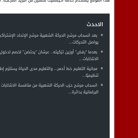
هذا الموقع يستخدم خدمة أكيسميت للتقليل من البريد المزعجة.
ا
الاحدث
بعد انسحاب مرشح الحركة الشعبية مرشح الإتحاد الإشتراك
يواصل التحركات...
بعدما “رفض” أوزين تزكيته.. عرشان “يحتضن” لخصم لدخول 
الانتخابات...
مجانية التعليم خط أحمر… والتعليم مدى الحياة يستلزم إطار
تنظيميًا...
انسحاب مرشح حزب الحركة الشعبية من منافسة الانتخابات
البرلمانية بدائرة...