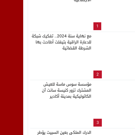
لب بنزاهة النهائي
1
مع نهاية سنة 2024.. تفكيك شبكة
للدعارة الراقية بتيفلت أطاحت بها
الشرطة القضائية
2
مؤسسة سوس ماسة للعيش
المشترك تزور كنيسة سانت آن
الكاثوليكية بمدينة أكادير
3
الدرك الملكي بعين السبيت يؤطر