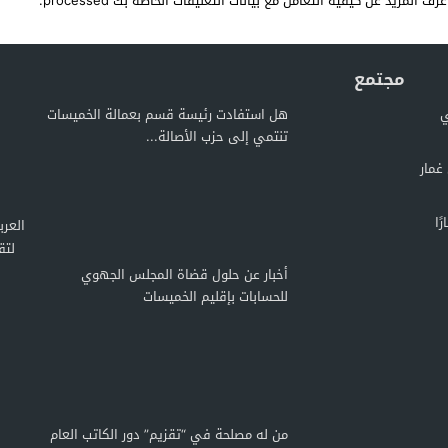
عرف المزيد عن كيفية التعامل مع بيانات التعليقات الخاصة بك processed
.
مجتمع
ي
هل استفادت رئيسة قسم بعمالة الخميسات
تنتمي إلى حزب الأصالة...
غمار
ًا
لتق
أخبار عن حلول قضاة المجلس الجهوي
للحسابات بإقليم الخميسات
من له مصلحة في “تقزيم” دور الكاتب العام