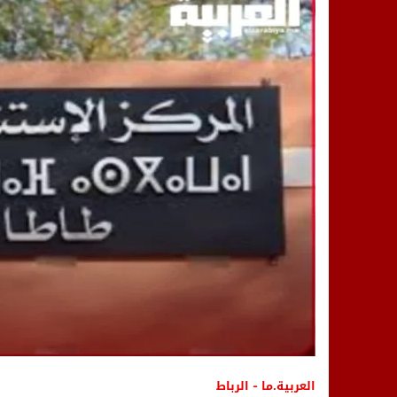
14:25
“العربية.ما” تنشر أخبار تيفلت وأصداء
18:23
طاطا: “اعتداء” على حقوقي يشعل غضب
13:35
عقول الغد تصنع المستقبل: مسابقة “Robot Innov” بمراكش تؤسس لجيل الابتكار والتكنولوجي
العربية.ما - الرباط