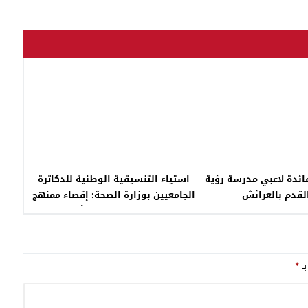
ائدة لاعبي مدرسة رؤية
استياء التنسيقية الوطنية للدكاترة
لقدم بالعرائش
الجامعيين بوزارة الصحة: إقصاء ممنهج
ومطالبة بإصدار نظام أساسي
بـ
*