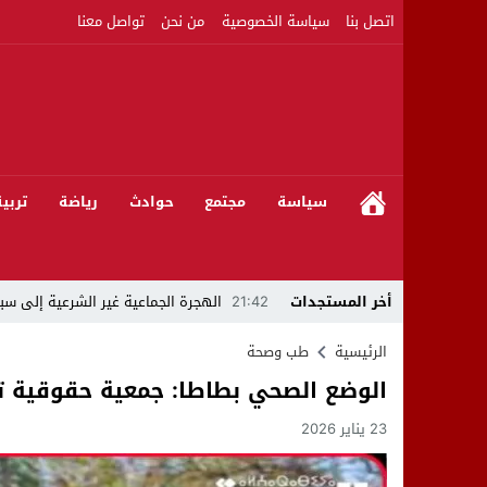
اتصل بنا
سياسة الخصوصية
من نحن
تواصل معنا
سياسة
مجتمع
حوادث
رياضة
تربي
أخر المستجدات
21:42
الهجرة الجماعية غير الشرعية إلى سبت
21:16
بين المشروع الرياضي والإنجاز التاريخي: 
الرئيسية
طب وصحة
الوضع الصحي بطاطا: جمعية حقوقية ت
08:50
مبادرات مواطنة وشركاؤها ينظمون ورشا
23 يناير 2026
22:59
رئيس جماعة عين الجوهرة سيدي بوخلخا
09:55
تساؤلات.. كيف أصبح العميد الأمني ال