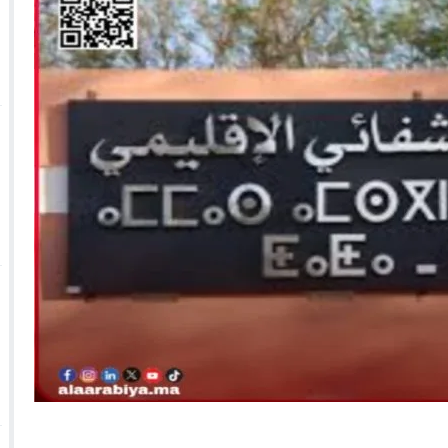
 الأحداث فيها بصيغة أخرى
10:29
الجيش الملكي ينتفض ضد تعيين “ندالا” ويطا
 الجمعيات وملف “ماء القصبة” يفجّر الأوضاع
ا