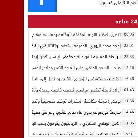
نضم الينا على فيسبوك
24 ساعة
تنصيب أعضاء اللجنة المؤقتة المكلفة بممارسة مهام المجلس الوطني للص
00:05
زوجة محمد اليوبي: الحقيقة ستظهر وثقتنا في القضاء ثابتة
23:01
الرابطة المغربية للمواطنة وحقوق الإنسان تعلن إيداع رئيسها إدريس 
23:33
صاحب السمو الملكي ولي العهد الأمير مولاي الحسن يدشن “برج محمد 
15:16
اختلالات مستشفى الزموري بالقنيطرة تصل إلى البرلمان واستقالة مدير
16:46
أولاد تايمة تحتضن مراسيم تنصيب قاضية جديدة ونائب لوكيل الملك بالمح
01:43
بوجدور: فرقة مكافحة المخدرات توقف خمسينياً وتحجز 10 كيلوغرامات من الشيرا
11:36
مدرسة تورسولت بدون ماء صالح للشرب ومرافق صحية في وضعية كارثية،أولي
14:46
الأمن الوطني المغربي .. الرياضيون يتوجون بلقب البطولة العربية للعدو 
11:05
الاتحاد النقابي للشبيبة والرياضة يستنكر التضييق على الموظفين بجهة ا
19:01