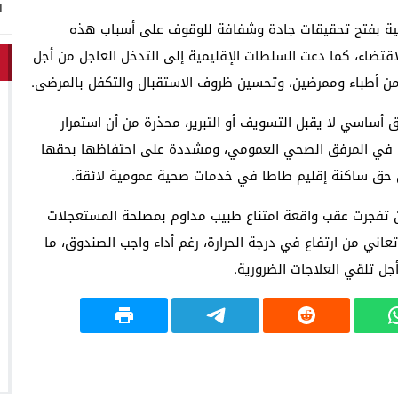
ا
اعية بفتح تحقيقات جادة وشفافة للوقوف على أسباب هذه
 الاقتضاء، كما دعت السلطات الإقليمية إلى التدخل العاجل من أجل
ية من أطباء وممرضين، وتحسين ظروف الاستقبال والتكفل بالمرضى.
أساسي لا يقبل التسويف أو التبرير، محذرة من أن استمرار
نين في المرفق الصحي العمومي، ومشددة على احتفاظها بحقها
ن حق ساكنة إقليم طاطا في خدمات صحية عمومية لائقة.
ن تفجرت عقب واقعة امتناع طبيب مداوم بمصلحة المستعجلات
اني من ارتفاع في درجة الحرارة، رغم أداء واجب الصندوق، ما
ل تلقي العلاجات الضرورية.