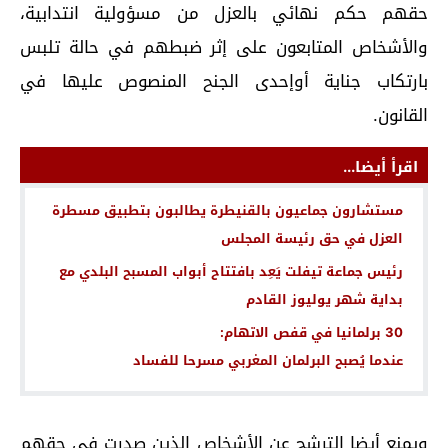
حقهم حكم نهائي بالعزل من مسؤولية انتدابية،
والأشخاص المتابعون على إثر ضبطهم في حالة تلبس
بارتكاب جناية أوإحدى الجنح المنصوص عليها في
القانون.
اقرأ أيضا...
مستشارون جماعيون بالقنيطرة يطالبون بتطبيق مسطرة
العزل في حق رئيسة المجلس
رئيس جماعة تيفلت يَعِد بافتتاح أبواب المسبح البلدي مع
بداية شهر يوليوز القادم
30 برلمانيا في قفص الاتهام:
عندما يُصبح البرلمان المغربي مسرحا للفساد
ويمنع أيضا الترشح عن الأشخاص الذين صدرت في حقهم