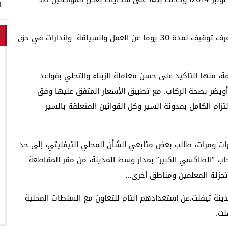
ا
واتسم الإجتماع، حسب مصادرنا، بالمسؤولية والجدية، وعرف توقيف لمدة 30 يوما عن العمل والسياقة واندارات في حق
، منها التأكيد على حسن معاملة الزبناء والتحلي بقواعد
ق أويضر بصحة الركاب. مع تطبيق الأسعار المتفق عليها وفق
إلتزام الكامل بمدونة السير وكل القوانين المتعلقة بالسير
ات ومرات، طالب بعض متابعي الشأن المحلي التيفليتي، إلى حد
حاب “الطاكسي الكبير” بمدار وسط المدينة، من مقر المقاطعة
وتجزئة المعلمين ومناطق أخرى…
نة تيفلت،عن استعدادهم التام للتعاون مع السلطات المحلية
لت.