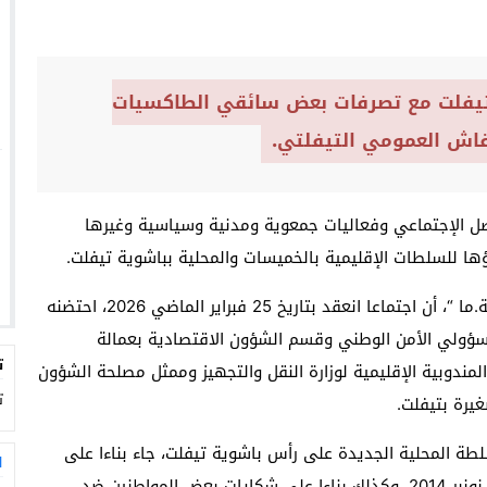
 تيفلت مع تصرفات بعض سائقي الطاكسيات
نقاش العمومي التيفلتي.
صل الإجتماعي وفعاليات جمعوية ومدنية وسياسية وغيرها
ا للسلطات الإقليمية بالخميسات والمحلية بباشوية تيفلت.
وكشفت مصادر جيدة الإطلاع للجريدة الإلكترونية “العربية.ما “، أن اجتماعا انعقد بتاريخ 25 فبراير الماضي 2026، احتضنه
سؤولي الأمن الوطني وقسم الشؤون الاقتصادية بعمالة
ت
مندوبية الإقليمية لوزارة النقل والتجهيز وممثل مصلحة الشؤون
ت
غيرة بتيفلت.
طة المحلية الجديدة على رأس باشوية تيفلت، جاء بناءا على
ا
المواد 11.10.9.8.7 من القرار العاملي، رقم 124 بتاريخ 10 نونبر 2014، وكذلك بناءا على شكايات بعض المواطنين ضد