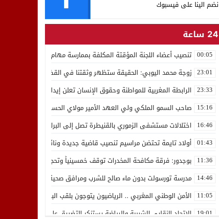
نضم الينا على فيسبوك
24 ساعة
تنصيب أعضاء اللجنة المؤقتة المكلفة بممارسة مهام المجلس الوطني للص
00:05
زوجة محمد اليوبي: الحقيقة ستظهر وثقتنا في القضاء ثابتة
23:01
الرابطة المغربية للمواطنة وحقوق الإنسان تعلن إيداع رئيسها إدريس 
23:33
صاحب السمو الملكي ولي العهد الأمير مولاي الحسن يدشن “برج محمد 
15:16
اختلالات مستشفى الزموري بالقنيطرة تصل إلى البرلمان واستقالة مدير
16:46
أولاد تايمة تحتضن مراسيم تنصيب قاضية جديدة ونائب لوكيل الملك بالمح
01:43
بوجدور: فرقة مكافحة المخدرات توقف خمسينياً وتحجز 10 كيلوغرامات من الشيرا
11:36
مدرسة تورسولت بدون ماء صالح للشرب ومرافق صحية في وضعية كارثية،أولي
14:46
الأمن الوطني المغربي .. الرياضيون يتوجون بلقب البطولة العربية للعدو 
11:05
الاتحاد النقابي للشبيبة والرياضة يستنكر التضييق على الموظفين بجهة ا
19:01