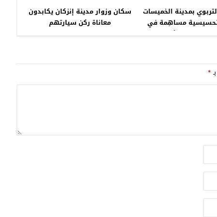
لتربوي بمدينة الخميسات
سكان وزوار مدينة إنزكان يكابدون
تحسيسية مساهِمة في
معاناة ركن سيارتهم
طنية لصحة الأم والطفل
تتبع الحمل
بـ
*