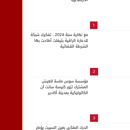
لب بنزاهة النهائي
1
مع نهاية سنة 2024.. تفكيك شبكة
للدعارة الراقية بتيفلت أطاحت بها
الشرطة القضائية
2
مؤسسة سوس ماسة للعيش
المشترك تزور كنيسة سانت آن
الكاثوليكية بمدينة أكادير
3
الدرك الملكي بعين السبيت يؤطر