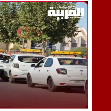
14:25
“العربية.ما” تنشر أخبار تيفلت وأصداء
18:23
طاطا: “اعتداء” على حقوقي يشعل غضب
13:35
عقول الغد تصنع المستقبل: مسابقة “Robot Innov” بمراكش تؤسس لجيل الابتكار والتكنولوجي