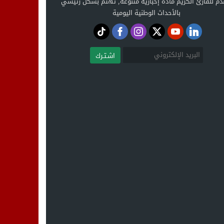
دم للقارئ الكريم مادة إخبارية متنوعة, تهتم بشكل رئيسي
بالأحداث الوطنية اليومية
اشـتـرك