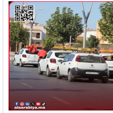
 الأحداث فيها بصيغة أخرى
10:29
الجيش الملكي ينتفض ضد تعيين “ندالا” ويطا
 الجمعيات وملف “ماء القصبة” يفجّر الأوضاع
ا