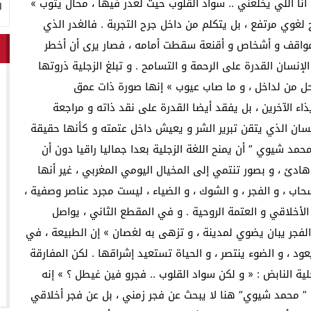
 أنا اللي يخلعني .. سواد القلوب حيت لغدر فيها ، محال يتوب »
ا
رج لغوي مرتفع ، بل يتكلم من داخل جرح التجربة . فالغدر الذي
 مواقف و أشخاص و أقنعة سقطت أمامه ، فصار يرى أن أخطر
نسان القدرة على الرحمة و التسامح . و تبلغ الزجلية ذروتها
حل من لداخل ، و ما صاب عيوب » إنها صورة ذات عمق
اء الآخرين ، بل يفقد أيضا القدرة على نقد ذاته و مراجعة
إنسان الذي يتقن تبرير الشر و يعيش داخل عتمته و كأنها حقيقة
حمد شيوي ” أن يمنح اللغة الزجلية بعدا جماليا راقيا دون أن
دئ ، و بصور تنتمي إلى المخيال اليومي المغربي ، غير أنها
حاب ، و الفجر ، و الشوك ، و الضياء ، ليست مجرد عناصر وصفية ،
الأخلاقي و العتمة الروحية . و في المقطع الثاني ، يواصل
ور الفجر يبان يضوي لمدينة ، و تزهى به لغصان » إن الطبيعة ، في
ود ، و الضوء ينتصر ، و الحياة تستعيد إشراقها . لكن المفارقة
 النابض : « و لكن سواد القلوب .. فجرو فين غيطل ؟ » إنه
 ” محمد شيوي” هنا لا يبحث عن فجر زمني ، بل عن فجر أخلاقي