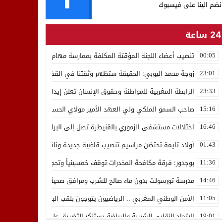
نضم الينا على فيسبوك
24 ساعة
تنصيب أعضاء اللجنة المؤقتة المكلفة بممارسة مهام المجلس الوطني للص
00:05
زوجة محمد اليوبي: الحقيقة ستظهر وثقتنا في القضاء ثابتة
23:01
الرابطة المغربية للمواطنة وحقوق الإنسان تعلن إيداع رئيسها إدريس 
23:33
صاحب السمو الملكي ولي العهد الأمير مولاي الحسن يدشن “برج محمد 
15:16
اختلالات مستشفى الزموري بالقنيطرة تصل إلى البرلمان واستقالة مدير
16:46
أولاد تايمة تحتضن مراسيم تنصيب قاضية جديدة ونائب لوكيل الملك بالمح
01:43
بوجدور: فرقة مكافحة المخدرات توقف خمسينياً وتحجز 10 كيلوغرامات من الشيرا
11:36
مدرسة تورسولت بدون ماء صالح للشرب ومرافق صحية في وضعية كارثية،أولي
14:46
الأمن الوطني المغربي .. الرياضيون يتوجون بلقب البطولة العربية للعدو 
11:05
الاتحاد النقابي للشبيبة والرياضة يستنكر التضييق على الموظفين بجهة ا
19:01