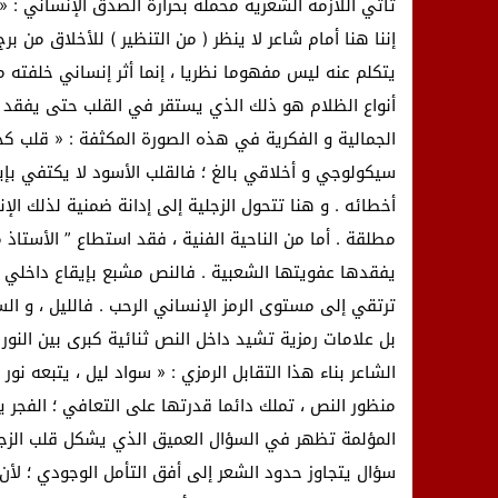
تأتي اللازمة الشعرية محملة بحرارة الصدق الإنساني : «
إننا هنا أمام شاعر لا ينظر ( من التنظير ) للأخلاق من ب
يتكلم عنه ليس مفهوما نظريا ، إنما أثر إنساني خلفته
أنواع الظلام هو ذلك الذي يستقر في القلب حتى يفقد الإ
الجمالية و الفكرية في هذه الصورة المكثفة : « قلب ك
سيكولوجي و أخلاقي بالغ ؛ فالقلب الأسود لا يكتفي بإيذ
أخطائه . و هنا تتحول الزجلية إلى إدانة ضمنية لذلك ال
مطلقة . أما من الناحية الفنية ، فقد استطاع ” الأستاذ م
يفقدها عفويتها الشعبية . فالنص مشبع بإيقاع داخلي ها
ترتقي إلى مستوى الرمز الإنساني الرحب . فالليل ، و الس
بل علامات رمزية تشيد داخل النص ثنائية كبرى بين النور 
الشاعر بناء هذا التقابل الرمزي : « سواد ليل ، يتبعه ن
منظور النص ، تملك دائما قدرتها على التعافي ؛ الفجر يع
المؤلمة تظهر في السؤال العميق الذي يشكل قلب الزجلية
سؤال يتجاوز حدود الشعر إلى أفق التأمل الوجودي ؛ لأن