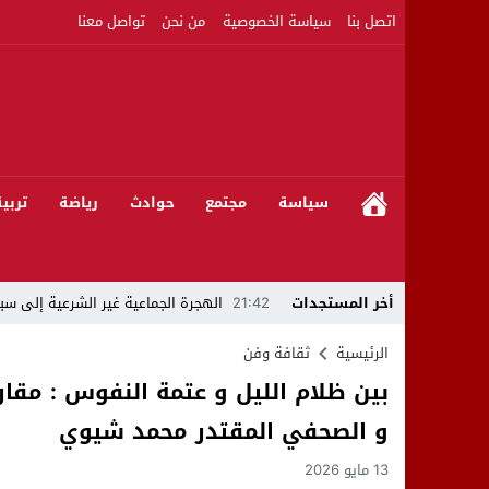
اتصل بنا
سياسة الخصوصية
من نحن
تواصل معنا
سياسة
مجتمع
حوادث
رياضة
تربي
أخر المستجدات
21:42
الهجرة الجماعية غير الشرعية إلى سبت
21:16
بين المشروع الرياضي والإنجاز التاريخي: 
الرئيسية
ثقافة وفن
بين ظلام الليل و عتمة النفوس : مقار
08:50
مبادرات مواطنة وشركاؤها ينظمون ورشا
و الصحفي المقتدر محمد شيوي
22:59
رئيس جماعة عين الجوهرة سيدي بوخلخا
13 مايو 2026
09:55
تساؤلات.. كيف أصبح العميد الأمني ال