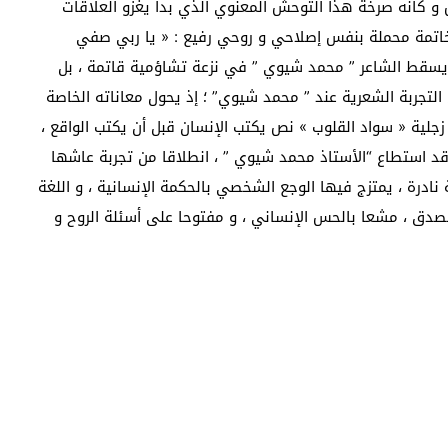
 و كأنه صرخة هذا التوحش المعنوي الذي بدأ يغزو العلاقات
الخاتمة محملة بنفس إصلاحي و روحي رفيع : « يا ربي صفي
لا يسقط الشاعر ” محمد شيوي ” في نزعة تشاؤمية قاتمة ، بل
 التجربة الشعرية عند ” محمد شيوي” ؛ إذ يحول معاناته الخاصة
 زجلية « سواد القلوب » نص يكتب الإنسان قبل أن يكتب الواقع ،
د استطاع “الأستاذ محمد شيوي ” ، انطلاقا من تجربة عاشها
نادرة ، يمتزج فيها الوجع الشخصي بالحكمة الإنسانية ، و اللغة
الصدق ، مشعا بالحس الإنساني ، و مفتوحا على أسئلة الروح و