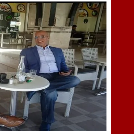
14:25
“العربية.ما” تنشر أخبار تيفلت وأصداء
18:23
طاطا: “اعتداء” على حقوقي يشعل غضب
13:35
عقول الغد تصنع المستقبل: مسابقة “Robot Innov” بمراكش تؤسس لجيل الابتكار والتكنولوجي