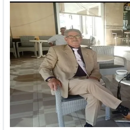
 الأحداث فيها بصيغة أخرى
10:29
الجيش الملكي ينتفض ضد تعيين “ندالا” ويطا
 الجمعيات وملف “ماء القصبة” يفجّر الأوضاع
ا