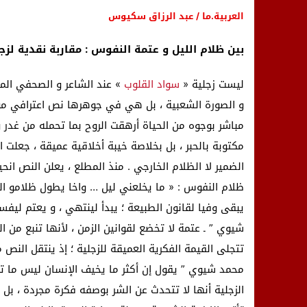
العربية.ما / عبد الرزاق سكيوس
بين ظلام الليل و عتمة النفوس : مقاربة نقدية لزج
ليست زجلية «
سواد القلوب
» عند الشاعر و الصحفي المق
و الصورة الشعبية ، بل هي في جوهرها نص اعترافي موا
مباشر بوجوه من الحياة أرهقت الروح بما تحمله من غدر 
مكتوبة بالحبر ، بل بخلاصة خيبة أخلاقية عميقة ، جعلت ال
الضمير لا الظلام الخارجي . منذ المطلع ، يعلن النص انح
ظلام النفوس : « ما يخلعني ليل … واخا يطول ظلامو اللي
يبقى وفيا لقانون الطبيعة ؛ يبدأ لينتهي ، و يعتم ليف
شيوي ” ـ عتمة لا تخضع لقوانين الزمن ، لأنها تنبع من ال
تتجلى القيمة الفكرية العميقة للزجلية ؛ إذ ينتقل الن
محمد شيوي ” يقول إن أكثر ما يخيف الإنسان ليس ما تر
الزجلية أنها لا تتحدث عن الشر بوصفه فكرة مجردة ، بل