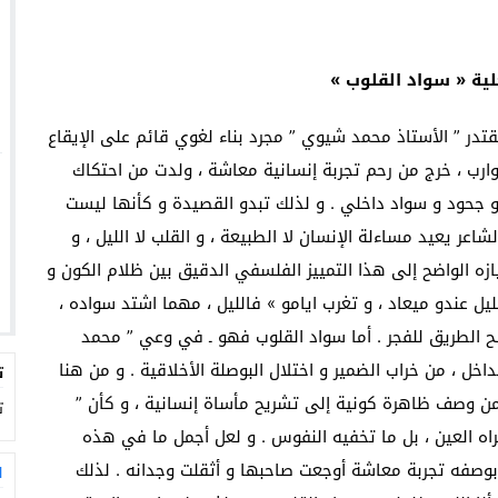
لية « سواد القلوب »
تدر ” الأستاذ محمد شيوي ” مجرد بناء لغوي قائم على الإيقاع
رب ، خرج من رحم تجربة إنسانية معاشة ، ولدت من احتكاك
و جحود و سواد داخلي . و لذلك تبدو القصيدة و كأنها ليست
شاعر يعيد مساءلة الإنسان لا الطبيعة ، و القلب لا الليل ، و
يازه الواضح إلى هذا التمييز الفلسفي الدقيق بين ظلام الكون و
ل عندو ميعاد ، و تغرب ايامو » فالليل ، مهما اشتد سواده ،
سح الطريق للفجر . أما سواد القلوب فهو ـ في وعي ” محمد
داخل ، من خراب الضمير و اختلال البوصلة الأخلاقية . و من هنا
ت
ص من وصف ظاهرة كونية إلى تشريح مأساة إنسانية ، و كأن ”
ت
اه العين ، بل ما تخفيه النفوس . و لعل أجمل ما في هذه
 بوصفه تجربة معاشة أوجعت صاحبها و أثقلت وجدانه . لذلك
ا