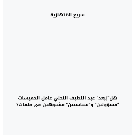
سريع الانتهازية
هل”يُبعد” عبد اللطيف النحلي عامل الخميسات
“مسؤولين” و”سياسيين” مشبوهين في ملفات؟