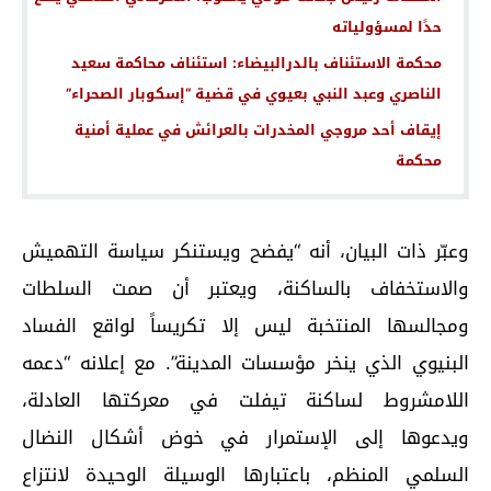
حدًا لمسؤولياته
محكمة الاستئناف بالدرالبيضاء: استئناف محاكمة سعيد
الناصري وعبد النبي بعيوي في قضية “إسكوبار الصحراء”
إيقاف أحد مروجي المخدرات بالعرائش في عملية أمنية
محكمة
وعبّر ذات البيان، أنه “يفضح ويستنكر سياسة التهميش
والاستخفاف بالساكنة، ويعتبر أن صمت السلطات
ومجالسها المنتخبة ليس إلا تكريساً لواقع الفساد
البنيوي الذي ينخر مؤسسات المدينة”. مع إعلانه “دعمه
اللامشروط لساكنة تيفلت في معركتها العادلة،
ويدعوها إلى الإستمرار في خوض أشكال النضال
السلمي المنظم، باعتبارها الوسيلة الوحيدة لانتزاع