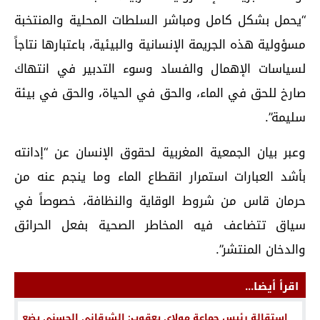
“يحمل بشكل كامل ومباشر السلطات المحلية والمنتخبة
مسؤولية هذه الجريمة الإنسانية والبيئية، باعتبارها نتاجاً
لسياسات الإهمال والفساد وسوء التدبير في انتهاك
صارخ للحق في الماء، والحق في الحياة، والحق في بيئة
سليمة”.
وعبر بيان الجمعية المغربية لحقوق الإنسان عن “إدانته
بأشد العبارات استمرار انقطاع الماء وما ينجم عنه من
حرمان قاس من شروط الوقاية والنظافة، خصوصاً في
سياق تتضاعف فيه المخاطر الصحية بفعل الحرائق
والدخان المنتشر”.
اقرأ أيضا...
استقالة رئيس جماعة مولاي يعقوب: الشرقاني الحسني يضع