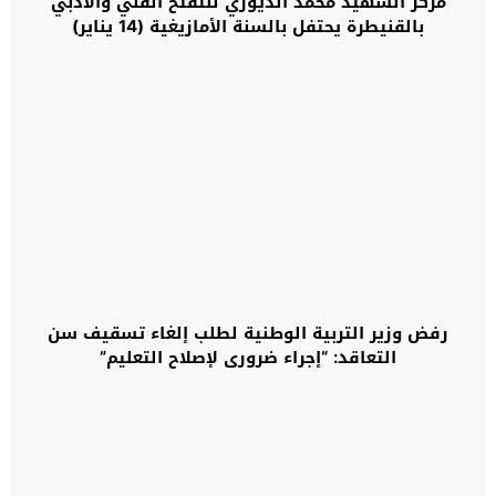
مركز الشهيد محمد الديوري للتفتح الفني والأدبي
بالقنيطرة يحتفل بالسنة الأمازيغية (14 يناير)
رفض وزير التربية الوطنية لطلب إلغاء تسقيف سن
التعاقد: “إجراء ضروري لإصلاح التعليم”