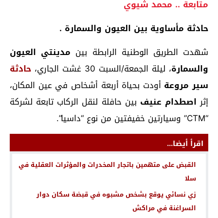
متابعة .. محمد شيوي
حادثة مأساوية بين العيون والسمارة .
شهدت الطريق الوطنية الرابطة بين
مدينتي العيون
والسمارة
، ليلة الجمعة/السبت 30 غشت الجاري،
حادثة
سير مروعة
أودت بحياة أربعة أشخاص في عين المكان،
إثر
اصطدام عنيف
بين حافلة لنقل الركاب تابعة لشركة
“CTM” وسيارتين خفيفتين من نوع “داسيا”.
اقرأ أيضا...
القبض على متهمين باتجار المخدرات والمؤثرات العقلية في
سلا
زي نسائي يوقع بشخص مشبوه في قبضة سكان دوار
السراغنة في مراكش