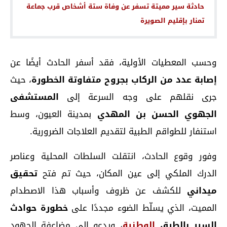
حادثة سير مميتة تسفر عن وفاة ستة أشخاص قرب جماعة
تمنار بإقليم الصويرة
وحسب المعطيات الأولية، فقد أسفر الحادث أيضًا عن
إصابة عدد من الركاب بجروح متفاوتة الخطورة
، حيث
جرى نقلهم على وجه السرعة إلى
المستشفى
الجهوي الحسن بن المهدي
بمدينة العيون، وسط
استنفار للطواقم الطبية لتقديم العلاجات الضرورية.
وفور وقوع الحادث، انتقلت السلطات المحلية وعناصر
الدرك الملكي إلى عين المكان، حيث تم فتح
تحقيق
ميداني
للكشف عن ظروف وأسباب هذا الاصطدام
المميت، الذي يسلّط الضوء مجددًا على
خطورة حوادث
السير بالطرق
الوطنية
، ويدعو إلى مضاعفة الجهود