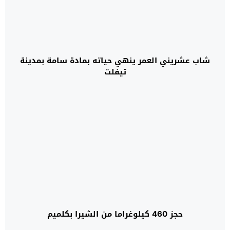
شاب عشريني العمر ينهي حياته بمادة سامة بمدينة
تيفلت
حجز 460 كيلوغراما من الشيرا بكلميم