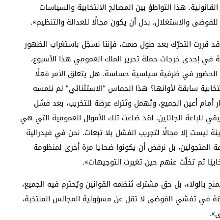
قانونية. هذا التواطؤ بين المصالح الانتخابية والسياسات
لفوضى والاستغلال، بدل أن يكون مجالًا للعدالة والتنظيم».
 قد قررت التحرّك بعد طول صمت، فإننا نسجّل باستغراب الظهور
 في إحدى خرجات حملة تحرير الملك العمومي هذا الأسبوع،
ا الحضور في ظرفية سياسية حساسة. هل يتعلق الأمر فعلًا
تخابية سابقة لأوانها؟ هذا الحماس “الاستثنائي” لم نلمسه
ار أمام أعين الجميع، وتُهمل وتُترك عرضة للتخريب، بعد فشل
قي للباعة الجائلين. لقد ضاعت تلك الأموال العمومية التي هي
ة ليست إلا مجالًا لتجريب الفشل بلا تبعات. نحن في فيدرالية
باعة المتجولين، بل نرفض أن يكونوا ضحايا مرة أخرى لمنظومة
بيًا ثم تخلّت عنهم حين تغيرت التوجيهات».
نح بالولاء، بل حق مشترك تُنظمه القوانين ويُحترم فيه الجميع،
ابقة في تفشي الفوضى لا تقل عن مسؤولية المجالس المنتخبة،
ى».