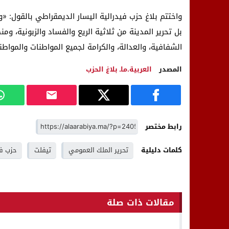
واختتم بلاغ حزب فيدرالية اليسار الديمقراطي بالقول: «وأ
بل تحرير المدينة من ثلاثية الريع والفساد والزبونية، و
الشفافية، والعدالة، والكرامة لجميع المواطنات والمواطني
المصدر
العربية.ماـ بلاغ الحزب
رابط مختصر
كلمات دليلية
تحرير الملك العمومي
تيفلت
حزب في
مقالات ذات صلة