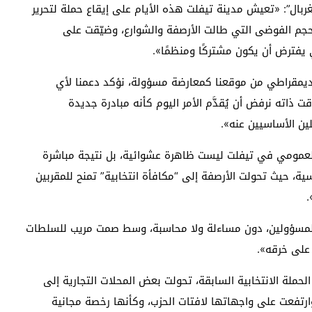
ل”: «تعيش مدينة تيفلت هذه الأيام على إيقاع حملة لتحرير
جم الفوضى التي طالت الأرصفة والشوارع، وضيّقت على
يفترض أن يكون مشتركًا ومنظمًا».
لديمقراطي من موقعنا كمعارضة مسؤولة، نؤكد دعمنا لأي
 ذاته نرفض أن يُقدَّم الأمر اليوم كأنه مبادرة جديدة
ين الأساسيين عنه».
ك العمومي في تيفلت ليست ظاهرة عشوائية، بل نتيجة مباشرة
اسية، حيث تحولت الأرصفة إلى “مكافأة انتخابية” تمنح للمقربين
.
ين المسؤولين، دون مساءلة ولا محاسبة، وسط صمت مريب للسلطات
 على خرقه».
حملة الانتخابية السابقة، تحولت بعض المحلات التجارية إلى
ارتفعت على واجهاتها لافتات الحزب، وكأنها رخصة مجانية