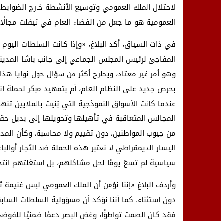
لاحتلال الملك العمومي وتوسيع الأنشطة خارج الضوابط ال
العمومية هو ما جعل من الفضاء العام في تيفلت مجالًا ل
في ذات السياق، أكد البلاغ، «وإذا كانت السلطات اليوم
المفاجئ لرئيس المجلس الجماعي إلى جانب باشا المدينة
وهو أمر غير معتاد، ويطرح أكثر من سؤال حول نوايا هذ
بحرص جديد على النظام العام، أم بتمهيد مبكر لحملة ان
عندما كانت الأسواق النموذجية التي بُنيت بالملايين تنه
المجالس المتعاقبة في تأهيلها وتحويلها إلى بديل حقي
من جيوب المواطنين، دون تقييم ولا محاسبة، وكأن المدين
اليسار الديمقراطي لا نعتبر هذه الحملة ضد التُجار أوال
سياسية لم تسعَ يومًا لحل مشاكلهم، بل استغلتهم انتخا
وأردف البلاغ «إننا نؤمن أن الملك العمومي ليس غنيمة تُم
دون استثناء. كما أننا نؤكد أن مسؤولية السلطات الس
فقد كان الصمت تواطؤًا، وغض البصر دعمًا ضمنيًا للفوض