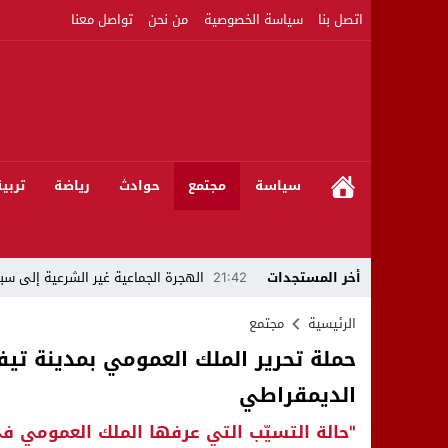
اتصل بنا
سياسة الخصوصية
من نحن
تواصل معنا
سياسة
مجتمع
حوادث
رياضة
تربي
أخر المستجدات
21:42
الهجرة الجماعية غير الشرعية إلى سبت
21:16
بين المشروع الرياضي والإنجاز التاريخي: 
الرئيسية
مجتمع
حملة تحرير الملك العمومي بمدينة تيف
08:50
مبادرات مواطنة وشركاؤها ينظمون ورشا
الديمقراطي
22:59
رئيس جماعة عين الجوهرة سيدي بوخلخا
"حالة التسيّب التي عرفها الملك العمومي 
09:55
تساؤلات.. كيف أصبح العميد الأمني ال