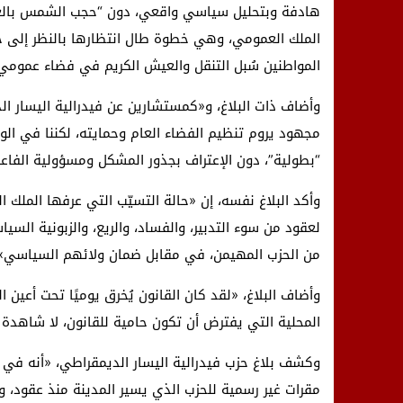
هادفة وبتحليل سياسي واقعي، دون “حجب الشمس بالغربا
الملك العمومي، وهي خطوة طال انتظارها بالنظر إلى ح
المواطنين سُبل التنقل والعيش الكريم في فضاء عمومي 
وأضاف ذات البلاغ، و«كمستشارين عن فيدرالية اليسار ا
مجهود يروم تنظيم الفضاء العام وحمايته، لكننا في الوقت
“بطولية”، دون الإعتراف بجذور المشكل ومسؤولية الفاعل
وأكد البلاغ نفسه، إن «حالة التسيّب التي عرفها المل
لعقود من سوء التدبير، والفساد، والريع، والزبونية السي
من الحزب المهيمن، في مقابل ضمان ولائهم السياسي»
وأضاف البلاغ، «لقد كان القانون يُخرق يوميًا تحت أع
المحلية التي يفترض أن تكون حامية للقانون، لا شاهدة
وكشف بلاغ حزب فيدرالية اليسار الديمقراطي، «أنه في ال
مقرات غير رسمية للحزب الذي يسير المدينة منذ عقود، و