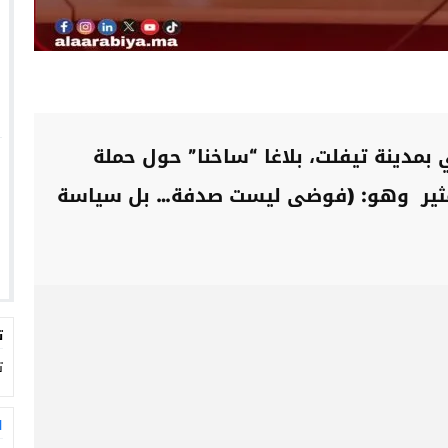
 بمدينة تيفلت، بلاغا “ساخنا” حول حملة
 مثير وهو: (فوضى ليست صدفة… بل سياسة
ت
ت
ا