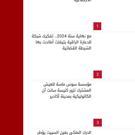
لب بنزاهة النهائي
1
مع نهاية سنة 2024.. تفكيك شبكة
للدعارة الراقية بتيفلت أطاحت بها
الشرطة القضائية
2
مؤسسة سوس ماسة للعيش
المشترك تزور كنيسة سانت آن
الكاثوليكية بمدينة أكادير
3
الدرك الملكي بعين السبيت يؤطر