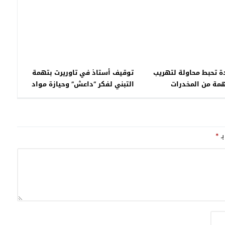
 تحبط محاولة لتهريب
توقيف أستاذ في تاوريرت بتهمة
مة من المخدرات
التبني لفكر “داعش” وحيازة مواد
متفجرة
بـ
*