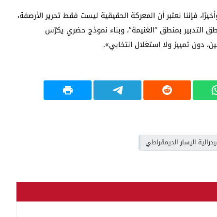
خيرًا، فإننا نعتبر أن المعركة الحقيقية ليست فقط تحرير الأرصفة،
منطق التدبير بمنطق “الغنيمة”، وبناء نموذج حضري يكرّس
ن، دون تمييز ولا استغلال انتخابي».
درالية اليسار الديمقراطي