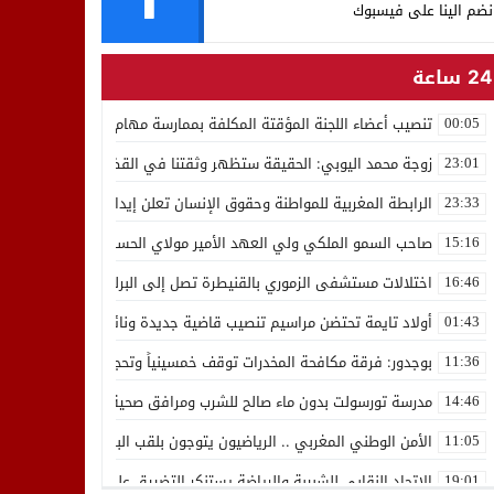
نضم الينا على فيسبوك
24 ساعة
تنصيب أعضاء اللجنة المؤقتة المكلفة بممارسة مهام المجلس الوطني للص
00:05
زوجة محمد اليوبي: الحقيقة ستظهر وثقتنا في القضاء ثابتة
23:01
الرابطة المغربية للمواطنة وحقوق الإنسان تعلن إيداع رئيسها إدريس 
23:33
صاحب السمو الملكي ولي العهد الأمير مولاي الحسن يدشن “برج محمد 
15:16
اختلالات مستشفى الزموري بالقنيطرة تصل إلى البرلمان واستقالة مدير
16:46
أولاد تايمة تحتضن مراسيم تنصيب قاضية جديدة ونائب لوكيل الملك بالمح
01:43
بوجدور: فرقة مكافحة المخدرات توقف خمسينياً وتحجز 10 كيلوغرامات من الشيرا
11:36
مدرسة تورسولت بدون ماء صالح للشرب ومرافق صحية في وضعية كارثية،أولي
14:46
الأمن الوطني المغربي .. الرياضيون يتوجون بلقب البطولة العربية للعدو 
11:05
الاتحاد النقابي للشبيبة والرياضة يستنكر التضييق على الموظفين بجهة ا
19:01