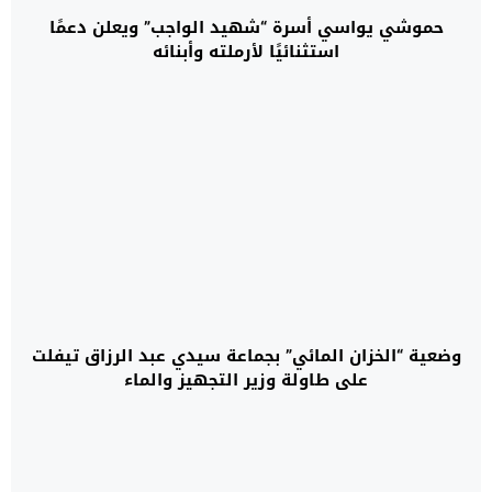
حموشي يواسي أسرة “شهيد الواجب” ويعلن دعمًا
استثنائيًا لأرملته وأبنائه
وضعية “الخزان المائي” بجماعة سيدي عبد الرزاق تيفلت
على طاولة وزير التجهيز والماء