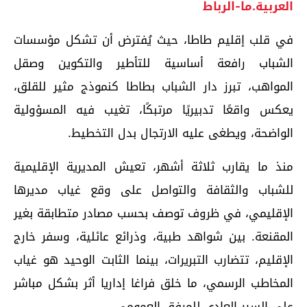
العربية.ما-الرباط
في قلب إقليم طاطا، حيث يُفترض أن تشكل مؤسسات
الشباب رافعة أساسية للتأطير والتكوين وصقل
المواهب، تبرز دار الشباب بطاطا كنموذج مثير للقلق،
يعكس واقعًا تدبيريًا مرتبكًا، تغيب فيه المسؤولية
الواضحة، ويطغى عليه الارتجال بدل التخطيط.
منذ ما يقارب ثلاثة أشهر، تعيش المديرية الإقليمية
للشباب والثقافة والتواصل على وقع غياب مديرها
الإقليمي، في ظروف توصف بحسب مصادر متطابقة بغير
المقنعة. بين شواهد طبية، وذرائع عائلية، وسفر خارج
الإقليم، تتضارب التبريرات، بينما الثابت الوحيد هو غياب
المخاطب الرسمي، ما خلق فراغا إداريا أثر بشكل مباشر
على السير العادي للمرفق العمومي.