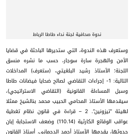
ندوة صحافية لجنة نداء طاطا الرباط
وستعرف هذه الندوة، التي ستديرها الباحثة في قضايا
الأمن والهجرة سارة سوجار، حسب ما نشره منسق
اللجنة؛ الأستاذ رشيد البلغيتي، (ستعرف) المداخلات
التالية: 1- إجراءات التقاضي لصالح ضحايا فيضانات طاطا
وسبل المساءلة القانونية (التقاضي الاستراتيجي)،
سيقدمها الأستاذ المحامي الحبيب محمد بنالشيخ ممثلا
لهيئة “تيزونين”. 2 – قراءة في قانون نظام تغطية
عواقب الوقائع الكارثية (110.14) وضعف الاستجابة إبان
حدوثها، يقدمها الأستاذ أحمد الدحماني، أستاذ القانون