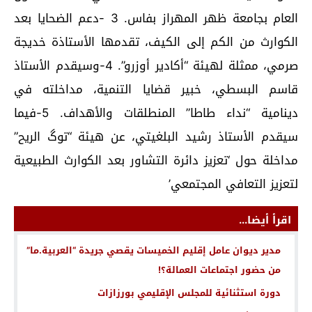
العام بجامعة ظهر المهراز بفاس. 3 -دعم الضحايا بعد
الكوارث من الكم إلى الكيف، تقدمها الأستاذة خديجة
صرمي، ممثلة لهيئة “أكادير أوزرو”. 4-وسيقدم الأستاذ
قاسم البسطي، خبير قضايا التنمية، مداخلته في
دينامية “نداء طاطا” المنطلقات والأهداف. 5-فيما
سيقدم الأستاذ رشيد البلغيتي، عن هيئة “توگ الريح”
مداخلة حول ‘تعزيز دائرة التشاور بعد الكوارث الطبيعية
لتعزيز التعافي المجتمعي’
اقرأ أيضا...
مدير ديوان عامل إقليم الخميسات يقصي جريدة “العربية.ما”
من حضور اجتماعات العمالة؟!
دورة استثنائية للمجلس الإقليمي بورزازات