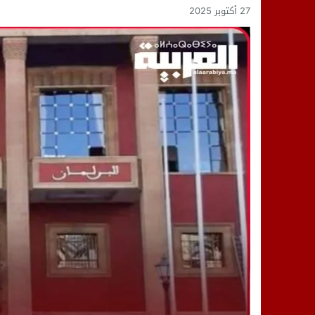
27 أكتوبر 2025
14:25
“العربية.ما” تنشر أخبار تيفلت وأصداء
18:23
طاطا: “اعتداء” على حقوقي يشعل غضب
13:35
عقول الغد تصنع المستقبل: مسابقة “Robot Innov” بمراكش تؤسس لجيل الابتكار والتكنولوجي