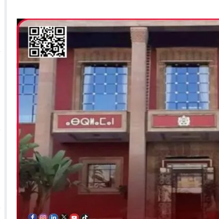
 الأحداث فيها بصيغة أخرى
10:29
الجيش الملكي ينتفض ضد تعيين “ندالا” ويطا
 الجمعيات وملف “ماء القصبة” يفجّر الأوضاع
ا