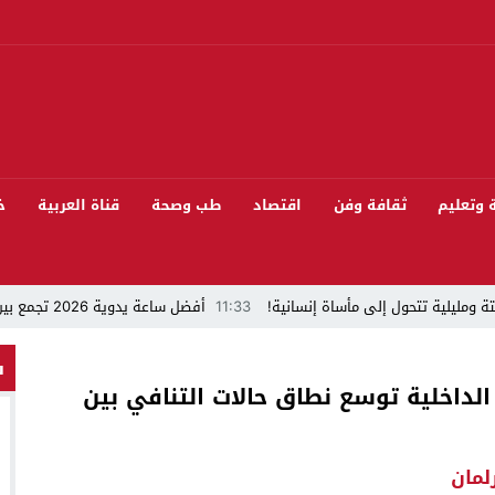
ة وتعليم
ثقافة وفن
اقتصاد
طب وصحة
قناة العربية
خ
ة ومليلية تتحول إلى مأساة إنسانية!
11:33
أفضل ساعة يدوية 2026 تجمع بين الأناقة والدقة
“قراءة في مشاركة المنتخب المغربي لكرة القدم في كأس العالم FIFA 2026 ”
س
لداخلية توسع نطاق حالات التنافي بين
 بيئيا بغابة المقاومة بمدينة الخميسات
ل تيفلت يجمع السياسيين “الأصدقاء/الأعداء” في الموسم السنوي للتبوريدة في د
لمان
سابق محمود عرشان رئيسا للكونفدرالية الإفريقية للكرة الحديدية؟