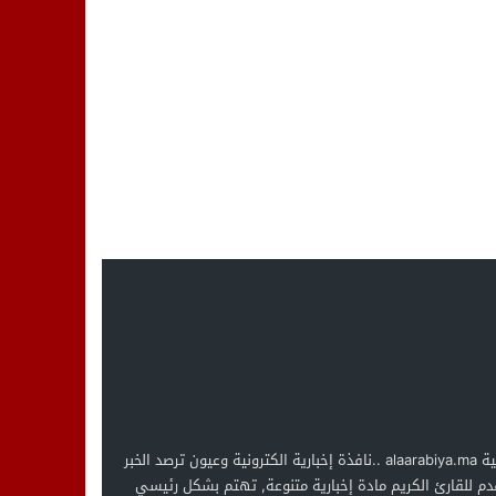
العربية alaarabiya.ma ..نافذة إخبارية الكترونية وعيون ترصد الخبر
دم للقارئ الكريم مادة إخبارية متنوعة, تهتم بشكل رئيسي