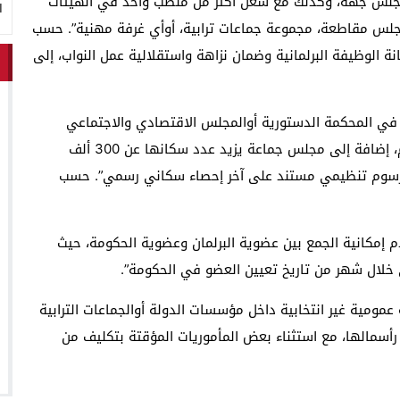
مجلس جهة، وكذلك مع شغل أكثر من منصب واحد في الهيئات
ا
مجلس مقاطعة، مجموعة جماعات ترابية، أوأي غرفة مهنية”. حسب
 لتعزيز مكانة الوظيفة البرلمانية وضمان نزاهة واستقلالية عمل النواب، إلى
في المحكمة الدستورية أوالمجلس الاقتصادي والاجتماعي
والبيئي، ومع رئاسة مجلس جهة أومجلس عمالة أوإقليم، إضافة إلى مجلس جماعة يزيد عدد سكانها عن 300 ألف
 مرسوم تنظيمي مستند على آخر إحصاء سكاني رسمي”. حسب
لقانون، على “عدم إمكانية الجمع بين عضوية البرلمان وعضوية الحكومة، حيث
 خلال شهر من تاريخ تعيين العضو في الحكومة”.
عمومية غير انتخابية داخل مؤسسات الدولة أوالجماعات الترابية
دولة أكثر من 30 في المائة من رأسمالها، مع استثناء بعض المأموريات المؤقتة بتكليف من