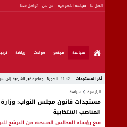
اتصل بنا
سياسة الخصوصية
من نحن
تواصل معنا
سياسة
مجتمع
حوادث
رياضة
تربي
أخر المستجدات
21:42
الهجرة الجماعية غير الشرعية إلى سبت
21:16
بين المشروع الرياضي والإنجاز التاريخي: 
الرئيسية
سياسة
مستجدات قانون مجلس النواب: وزارة ا
08:50
مبادرات مواطنة وشركاؤها ينظمون ورشا
المناصب الانتخابية
22:59
رئيس جماعة عين الجوهرة سيدي بوخلخا
منع رؤساء المجالس المنتخبة من الترشح للبر
09:55
تساؤلات.. كيف أصبح العميد الأمني ال