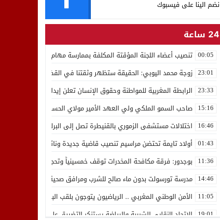
نضم الينا على فيسبوك
24 ساعة
تنصيب أعضاء اللجنة المؤقتة المكلفة بممارسة مهام المجلس الوطني للص
00:05
زوجة محمد اليوبي: الحقيقة ستظهر وثقتنا في القضاء ثابتة
23:01
الرابطة المغربية للمواطنة وحقوق الإنسان تعلن إيداع رئيسها إدريس 
23:33
صاحب السمو الملكي ولي العهد الأمير مولاي الحسن يدشن “برج محمد 
15:16
اختلالات مستشفى الزموري بالقنيطرة تصل إلى البرلمان واستقالة مدير
16:46
أولاد تايمة تحتضن مراسيم تنصيب قاضية جديدة ونائب لوكيل الملك بالمح
01:43
بوجدور: فرقة مكافحة المخدرات توقف خمسينياً وتحجز 10 كيلوغرامات من الشيرا
11:36
مدرسة تورسولت بدون ماء صالح للشرب ومرافق صحية في وضعية كارثية،أولي
14:46
الأمن الوطني المغربي .. الرياضيون يتوجون بلقب البطولة العربية للعدو 
11:05
الاتحاد النقابي للشبيبة والرياضة يستنكر التضييق على الموظفين بجهة ا
19:01