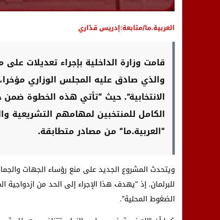
العربية.ما/متابعة:إدريس قدّاري
قامت وزارة الداخلية بإجراء تعديلات على
والذي صادق عليه المجلس الوزاري مؤخرا،
الانتخابية”. حيث “تأتي هذه الخطوة ضمن
الكامل للمنتخبين لمهامهم التشريعية والت
“العربية.ما” من مصادر متطابقة.
ويتحدث المشروع الجديد على منع رؤساء الجهات والجماعات
للبرلمان. إذ “يهدف هذا الإجراء إلى الحد من ازدواجية ا
الضغوط المحلية”.