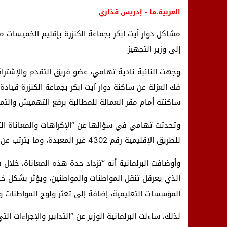
العربية.ما - إدريس قدّاري
مشاكل دوار آيت ابكر بجماعة الكنزرة بإقليم الخميسات مح
إلى وزير التجهيز
وجهت النائبة نادية تهامي، عضو فريق التقدم والإشتراكية
فك العزلة عن ساكنة دوار آيت ابكر بجماعة الكنزرة قيا
ساكنته أمام مقر العمالة للمطالبة برفع التهميش والتمك
وتحدتت تهامي في سؤالها عن “الإكراهات والمعاناة الت
للطريق الإقليمية رقم 4302 غير المعبدة، وما يترتب عن ذلك، من عزلة حقيقية تؤثر سلبا على الحياة اليومية للسكان”.
وأوضافت البرلمانية أنه “تزداد حدة هذه المعاناة، خلال
الذي يعرقل تنقل المواطنات والمواطنين، ويؤثر بشكل خ
المؤسسات التعليمية، إضافة إلى تعثر ولوج المواطنات وا
لذلك، ساءلت البرلمانية الوزير عن “التدابير والإجراءات ا