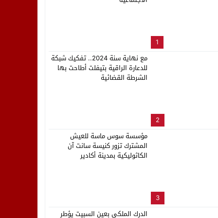
لب بنزاهة النهائي
1
مع نهاية سنة 2024.. تفكيك شبكة
للدعارة الراقية بتيفلت أطاحت بها
الشرطة القضائية
2
مؤسسة سوس ماسة للعيش
المشترك تزور كنيسة سانت آن
الكاثوليكية بمدينة أكادير
3
الدرك الملكي بعين السبيت يؤطر