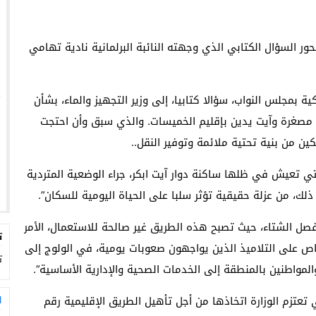
ور السؤال الكتابي الذي وجهته النائبة البرلمانية نادية تهامي
 بمجلس النواب، سؤالا كتابيا، إلى وزير التجهيز والماء، بشأن
دة مصغرة وآيت يدين بإقليم الخميسات. والذي سبق وأن احتجت
ين من بنية تحتية ملائمة وتوفير النقل..
ي تعيش في ظلها ساكنة دوار آيت ابكر، جراء الوضعية المتردية
 فصل الشتاء، حيث تصبح هذه الطريق غير صالحة للاستعمال، الأمر
ت
اص على التلاميذ الذين يواجهون صعوبات يومية، في الولوج إلى
ت
لمواطنين بالمنطقة إلى الخدمات الصحية والإدارية الأساسية”.
لتي تعتزم الوزارة اتخاذها من أجل تأهيل الطريق الإقليمية رقم
ا