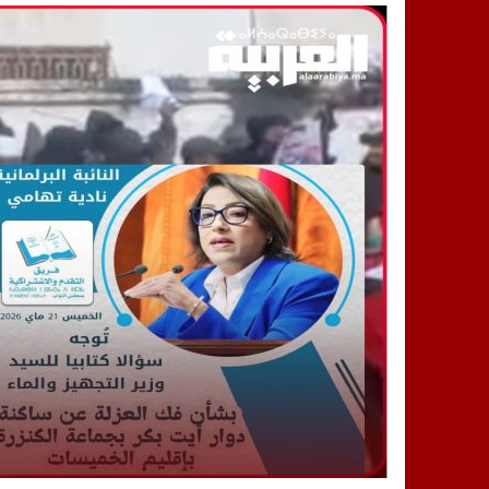
14:25
“العربية.ما” تنشر أخبار تيفلت وأصداء
18:23
طاطا: “اعتداء” على حقوقي يشعل غضب
13:35
عقول الغد تصنع المستقبل: مسابقة “Robot Innov” بمراكش تؤسس لجيل الابتكار والتكنولوجي