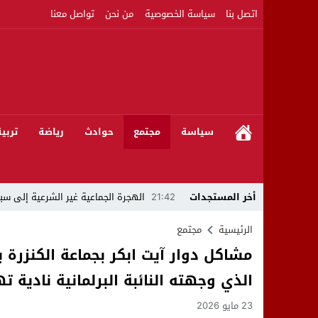
اتصل بنا
سياسة الخصوصية
من نحن
تواصل معنا
سياسة
مجتمع
حوادث
رياضة
تربي
أخر المستجدات
21:42
الهجرة الجماعية غير الشرعية إلى سبت
21:16
بين المشروع الرياضي والإنجاز التاريخي: 
الرئيسية
مجتمع
مشاكل دوار آيت ابكر بجماعة الكنزرة 
08:50
مبادرات مواطنة وشركاؤها ينظمون ورشا
الذي وجهته النائبة البرلمانية نادية ت
22:59
رئيس جماعة عين الجوهرة سيدي بوخلخا
23 مايو 2026
09:55
تساؤلات.. كيف أصبح العميد الأمني ال