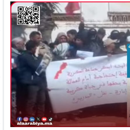
 الأحداث فيها بصيغة أخرى
10:29
الجيش الملكي ينتفض ضد تعيين “ندالا” ويطا
 الجمعيات وملف “ماء القصبة” يفجّر الأوضاع
ا