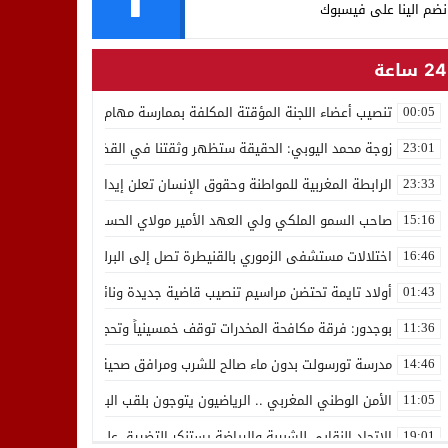
نضم الينا على فيسبوك
24 ساعة
تنصيب أعضاء اللجنة المؤقتة المكلفة بممارسة مهام المجلس الوطني للص
00:05
زوجة محمد اليوبي: الحقيقة ستظهر وثقتنا في القضاء ثابتة
23:01
الرابطة المغربية للمواطنة وحقوق الإنسان تعلن إيداع رئيسها إدريس 
23:33
صاحب السمو الملكي ولي العهد الأمير مولاي الحسن يدشن “برج محمد 
15:16
اختلالات مستشفى الزموري بالقنيطرة تصل إلى البرلمان واستقالة مدير
16:46
أولاد تايمة تحتضن مراسيم تنصيب قاضية جديدة ونائب لوكيل الملك بالمح
01:43
بوجدور: فرقة مكافحة المخدرات توقف خمسينياً وتحجز 10 كيلوغرامات من الشيرا
11:36
مدرسة تورسولت بدون ماء صالح للشرب ومرافق صحية في وضعية كارثية،أولي
14:46
الأمن الوطني المغربي .. الرياضيون يتوجون بلقب البطولة العربية للعدو 
11:05
الاتحاد النقابي للشبيبة والرياضة يستنكر التضييق على الموظفين بجهة ا
19:01