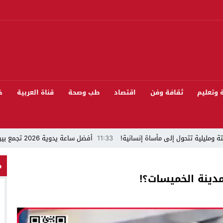
ة وتعليم
ثقافة وفن
اقتصاد
طب وصحة
قناة العربية
خ
ة ومليلية تتحول إلى مأساة إنسانية!
11:33
أفضل ساعة يدوية 2026 تجمع بين الأناقة والدقة
“قراءة في مشاركة المنتخب المغربي لكرة القدم في كأس العالم FIFA 2026 ”
م
دينة الخميسات؟!
 بيئيا بغابة المقاومة بمدينة الخميسات
ل تيفلت يجمع السياسيين “الأصدقاء/الأعداء” في الموسم السنوي للتبوريدة في د
سابق محمود عرشان رئيسا للكونفدرالية الإفريقية للكرة الحديدية؟