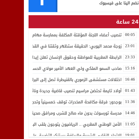
نضم الينا على فيسبوك
24 ساعة
تنصيب أعضاء اللجنة المؤقتة المكلفة بممارسة مهام المجلس الوطني للص
00:05
زوجة محمد اليوبي: الحقيقة ستظهر وثقتنا في القضاء ثابتة
23:01
الرابطة المغربية للمواطنة وحقوق الإنسان تعلن إيداع رئيسها إدريس 
23:33
صاحب السمو الملكي ولي العهد الأمير مولاي الحسن يدشن “برج محمد 
15:16
اختلالات مستشفى الزموري بالقنيطرة تصل إلى البرلمان واستقالة مدير
16:46
أولاد تايمة تحتضن مراسيم تنصيب قاضية جديدة ونائب لوكيل الملك بالمح
01:43
بوجدور: فرقة مكافحة المخدرات توقف خمسينياً وتحجز 10 كيلوغرامات من الشيرا
11:36
مدرسة تورسولت بدون ماء صالح للشرب ومرافق صحية في وضعية كارثية،أولي
14:46
الأمن الوطني المغربي .. الرياضيون يتوجون بلقب البطولة العربية للعدو 
11:05
الاتحاد النقابي للشبيبة والرياضة يستنكر التضييق على الموظفين بجهة ا
19:01