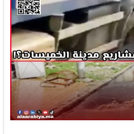
 الأحداث فيها بصيغة أخرى
10:29
الجيش الملكي ينتفض ضد تعيين “ندالا” ويطا
 الجمعيات وملف “ماء القصبة” يفجّر الأوضاع
ا