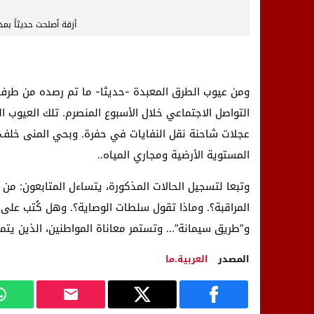
أزقة أصلحت حديثاً ب
ومن عيوب الطرق المعبدة -حديثا- ما تم رصده من طرف
التواصل الاجتماعي خلال الأسبوع المنصرم. تلك العيوب
عجلات شاحنة نقل النفايات في حفرة. وبحي المنى خلف ب
المستوية الأرضية ومجاري المياه..
وتبعا لتسجيل الحالات المذكورة، يتساءل المتابعون: من
المراقبة؟. وماذا تقول سلطات الوصاية؟. وهل كُتب على ا
و”طريق سيمانة”… وتستمر معاناة المواطنين، الذين يتمن
المصدر
العربية.ما