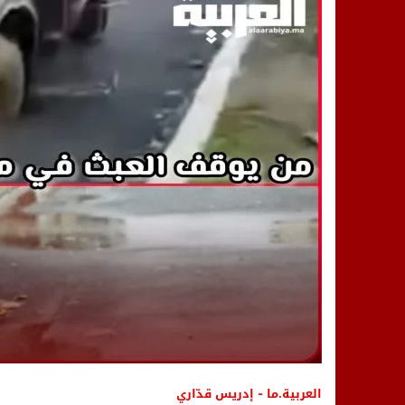
14:25
“العربية.ما” تنشر أخبار تيفلت وأصداء
18:23
طاطا: “اعتداء” على حقوقي يشعل غضب
13:35
عقول الغد تصنع المستقبل: مسابقة “Robot Innov” بمراكش تؤسس لجيل الابتكار والتكنولوجي
العربية.ما - إدريس قدّاري