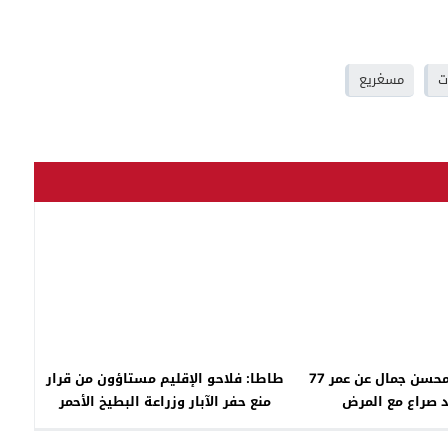
ت
مسغريع
وفاة الفنان محسن جمال عن عمر 77
طاطا: فلاحو الإقليم مستاؤون من قرار
عد صراع مع المرض
منع حفر الآبار وزراعة البطيخ الأحمر