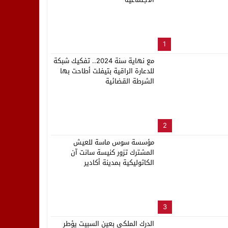
لب بنزاهة النهائي
1
مع نهاية سنة 2024.. تفكيك شبكة
للدعارة الراقية بتيفلت أطاحت بها
الشرطة القضائية
2
مؤسسة سوس ماسة للعيش
المشترك تزور كنيسة سانت آن
الكاثوليكية بمدينة أكادير
3
الدرك الملكي بعين السبيت يؤطر